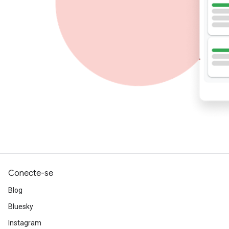
Conecte-se
Blog
Bluesky
Instagram