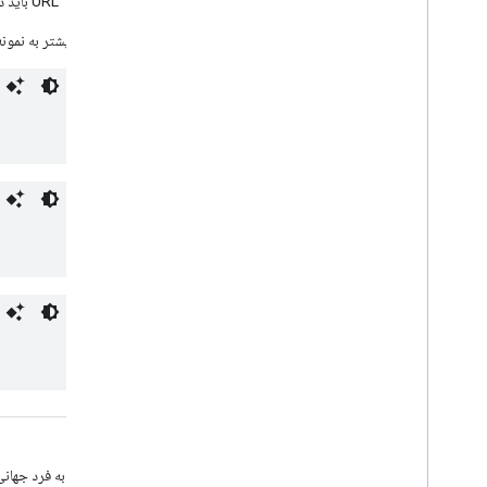
URL باید در دسترس
برای جزئیات بیشتر به نمونه
<guid>
مورد نیاز.
شناسه منحصر به فرد جهانی (GUID) به طور دائم اختصاص داده شده و حساس به حروف بزرگ برای هر قسمت گزارش 