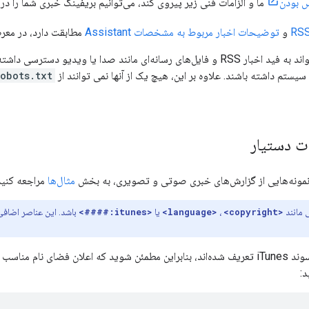
س بودن
ما و الزامات فنی زیر پیروی کند، می‌توانیم بریفینگ خبری شما را در اختیار Google Assistant ق
و
توضیحات اخبار مربوط به مشخصات Assistant
مطابقت دارد، در معرض
می‌تواند به فید اخبار RSS و فایل‌های رسانه‌ای مانند صدا یا ویدیو دست
سیستم داشته باشند. علاوه بر این، هیچ یک از آنها نمی توانند از
robots.txt
 دستیار
 نمونه‌هایی از گزارش‌های خبری صوتی و تصویری، به بخش
مثال‌ها
مراجعه کنید
 مانند
<language>
<copyright>
،
یا
<itunes:####>
باشد. این عناصر اضافی
 نام مناسب
د: