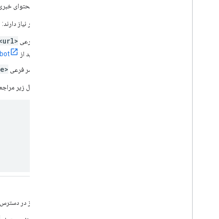
تصویری مرتبط با محتوای خبری 
تصاویر به موارد زیر نیاز دارند:
<url>
یک عنصر فرعی
<url>
نباید از
bot
<title>
مقادیر عناصر فرعی
برای جزئیات، به مثال زیر مراجعه
<itunes:block>
لازم نیست.
برچسبی که فید را از در دسترس بودن عمومی در محصو