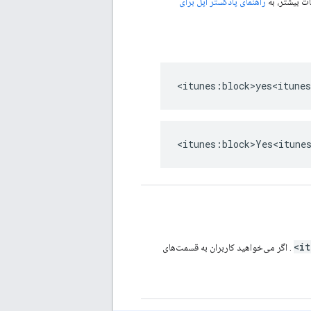
ات بیشتر، به
راهنمای پادکستر اپل برای
<itunes:block>yes<itune
<itunes:block>Yes<itune
. اگر می‌خواهید کاربران به قسمت‌های