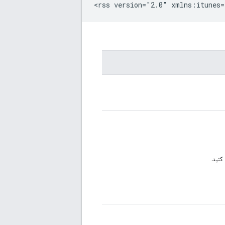
<rss version="2.0" xmlns:itunes=
کنید.