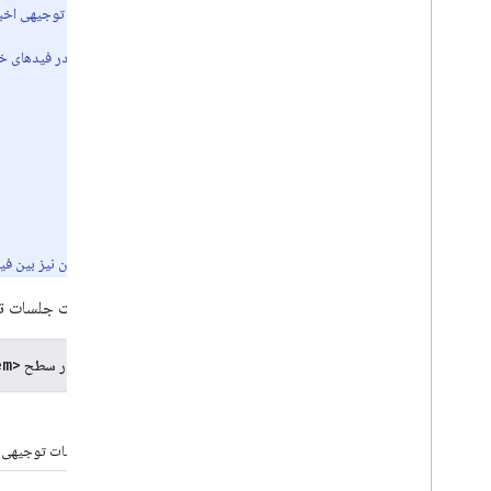
توجه:
اگر قصد دارید یک فید XML را برای جلسات توجیهی اخبار ویدیویی یکپارچه کنید، ابتدا باید یک فید RSS را برای جلسات توجیهی اخبار صوتی یکپارچه کنید.
Google می‌خواهد که مقادیر عنصر
<channel>
زیر در فیدهای خ
<title>
<link>
<image>
(و عناصر فرعی آن)
<description>
توصیه می کنیم عنصر
<item>
و مقادیر عناصر فرعی آن نیز بین فی
جدول زیر مشخصات تگ های RSS قسمت جلسات توجیهی اخبار را در سطح
<item>
تگ های RSS قسمت جلسات توجیهی خبری در سطح
<title>
مورد نیاز.
نام قسمت جلسات توجیهی 
<description>
مورد نیاز.