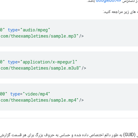
Googlebot
باشد.
 های زیر مراجعه کنید:
00"
type
=
"audio/mpeg"
.com/theexampletimes/sample.mp3"
/
>
00"
type
=
"application/x-mpegurl"
.com/theexampletimes/sample.m3u8"
/
>
000"
type
=
"video/mp4"
.com/theexampletimes/sample.mp4"
/
>
های خبری.