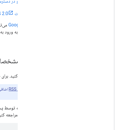
اگر از
دستورالعمل‌های واجد شرایط بودن و در دستر
فید XML معتبری را که با
مشخصات RSS 2.0
اطمینان حاصل کنید که
GoogleBot
فیدها و فایل های شما نباید نیازی به ورود به 
استفاده کنند.
گزارش های خبری در مورد مشخصات
محتوای خود را با مشخصات زیر هماهنگ کنید. برای
توجه:
فید خبری شما می‌تواند حاوی
عناصر RSS 2.0
اضافی
در دستیار Google تداخلی ندارند.
ما نیاز به استفاده از برچسب‌هایی داریم که توسط پسوند iTunes تعریف شده‌اند، بنابراین مطمئن شوید که اعلان فضای
خود قرار دهید. برای جزئیات، به مثال زیر مراجعه کنی