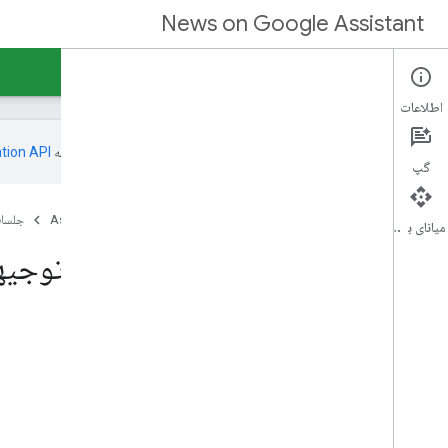
News on Google Assistant
صفحه اصلی
جلسات توجیهی خبری
سیاست های محتوا
اطلاعات
این صفحه به‌وسیله
گپ
صفحه اصلی
محصولات
Assistant News
جلسات
میانای برنامه‌سازی کاربردی
الزامات فنی جلسات توجی
در این صفحه
گزارش های خبری در مورد مشخصات دستیار
نمونه ها
نمونه خلاصه اخبار صوتی
نمونه گزارش تصویری خبر