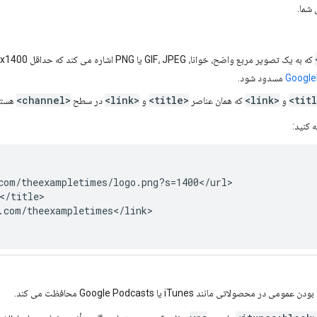
شما.
که به یک تصویر مربع واضح، خوانا، GIF، JPEG یا PNG اشاره می کند که حداقل 1400x1400 پیکسل را اندازه می گیرد. این مقدار
Google
مسدود شود.
<channel>
<link>
<title>
<link>
و
که همان عناصر
و
در سطح
هستن
 کنید:
com/theexampletimes/logo.png?s=1400</url>

/title>

.com/theexampletimes</link>

لاتی مانند iTunes یا Google Podcasts محافظت می کند.