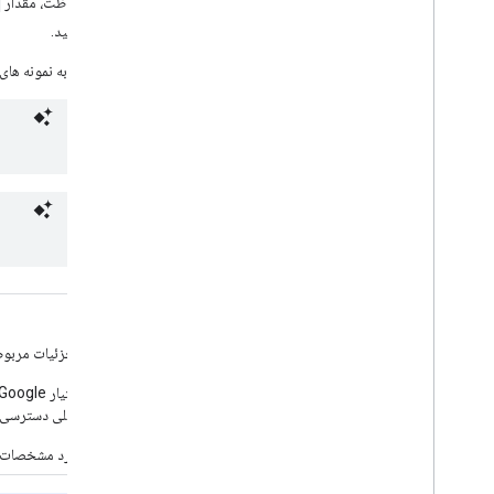
k>
برای فعال کردن حفاظت، مقدار
RSS
مراجعه کنید.
برای جزئیات بیشتر به نمونه های 
<item>
مورد نیاز.
برچسبی که حاوی جزئیات مربوط 
خلاصه اخبار در دستیار Google فقط آخرین محتوای خبری موجود را پخش می کند، مانند محتوای جدیدترین عنصر
گزارش‌های خبری قبلی دسترسی دا
برای جزئیات در مورد مشخصات م