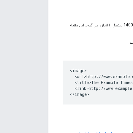
د.
<image>

  <url>http://www.example.
  <title>The Example Times<
  <link>http://www.example
</image>