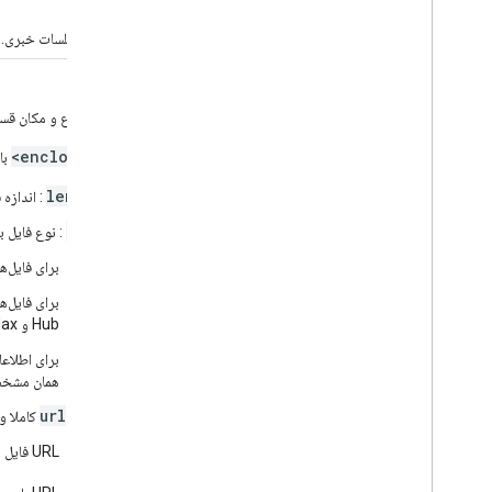
شرح قسمت جلسات خبری.
<enclosure>
مورد نیاز.
اندازه فایل، نوع و مکان 
<enclosure>
عنصر
با
length
: اندازه
type
: نوع فایل 
برای فایل‌های صوتی
برای فایل‌ه
Hub و Nest Hub Max از جلسات خبری ویدیویی پشتیبانی می‌کنند.
برای اطلاعا
همان مشخص
url
: URL کاملا واجد شرایط فایل صوتی یا تصویری قسمت جلسات توجیهی خبری
URL فایل رسانه باید بلندی متوسط ​​-16