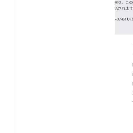
特に記載のない限り、こ
ス
により使用許諾されま
最終更新日 2026-07-04 U
つながる
Google Developer Program
Google Developer Groups
Google Developer Experts
Accelerators
Google Cloud & NVIDIA