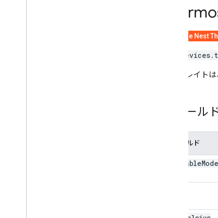
ーモスタット温度設定温度）
Thermo
カメラ トレイト
ドアホンの特性
Google Nest T
sdm.devices.t
このトレイトは
フィール
フィールド
available
Mod
mode
heat
Celsius