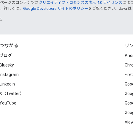
のページのコンテンツは
クリエイティブ・コモンズの表示 4.0 ライセンス
によ
す。詳しくは、
Google Developers サイトのポリシー
をご覧ください。Java は
TC。
つながる
リ
ブログ
And
Bluesky
Chr
Instagram
Fire
LinkedIn
Goog
X（Twitter）
Goog
YouTube
Goog
Goog
View