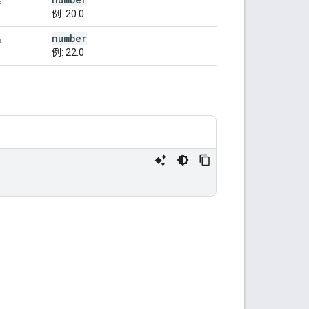
例: 20.0
number
。
例: 22.0