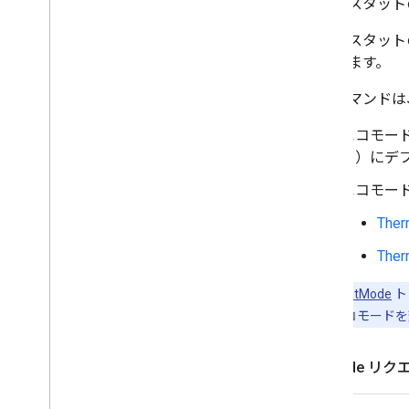
サーモスタット
サーモスタットのモ
使用します。
このコマンドは
エコモー
フ）にデ
エコモードが
Ther
Ther
ThermostatMode
ト
いません。エコモードを変
Set
Mode リ