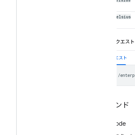
cool
Celsius
GET リクエス
リクエスト
GET /enterp
コマンド
Set
Mode