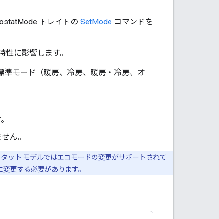
statMode トレイトの
SetMode
コマンドを
特性に影響します。
標準モード（暖房、冷房、暖房・冷房、オ
す。
ません。
モスタット モデルではエコモードの変更がサポートされて
L に変更する必要があります。