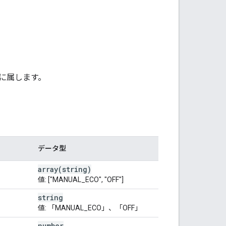
に属します。
データ型
array(
string)
値: ["MANUAL_ECO", "OFF"]
string
値: 「MANUAL_ECO」、「OFF」
number
。