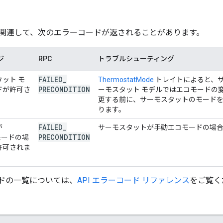
関連して、次のエラーコードが返されることがあります。
ジ
RPC
トラブルシューティング
FAILED
_
ット モ
ThermostatMode
トレイトによると、サ
PRECONDITION
ドが許可さ
ーモスタット モデルではエコモードの
更する前に、サーモスタットのモードを HE
ります。
FAILED
_
が
サーモスタットが手動エコモードの場
PRECONDITION
 モードの場
許可されま
ードの一覧については、
API エラーコード リファレンス
をご覧く