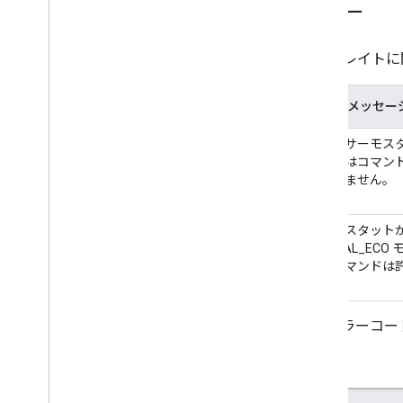
エラー
このトレイトに
エラー メッセー
現在のサーモスタ
ードではコマン
れていません。
サーモスタット
MANUAL_ECO
合、コマンドは
せん。
API エラーコ