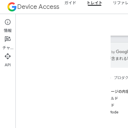
ガイド
トレイト
リファ
Device Access
トレイト
情報
チャット
は誤りが含まれる
API
トレイト
概要
ホーム
プロダ
構造特性
デバイス トレイト
このページの内
Thermostat トレイト
フィールド
サーモスタット エコ
コマンド
サーモスタット 暖房換気空調システ
ム
SetMode
サーモスタットモード
エラー
Thermostat
Temperature
Setpoint（サ