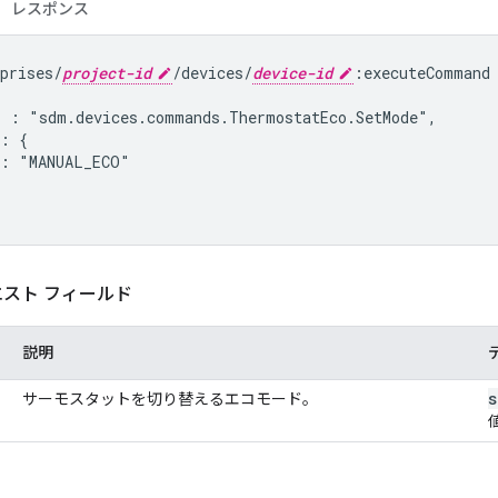
レスポンス
prises/
project-id
/devices/
device-id
:executeCommand

" : "
sdm.devices.commands.ThermostatEco.SetMode
",

: {

: "MANUAL_ECO"

クエスト フィールド
説明
s
サーモスタットを切り替えるエコモード。