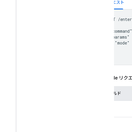
リクエスト
POST /enter
{

  "command
  "params" 
    "mode" 
  }

Set
Mode リ
フィールド
mode