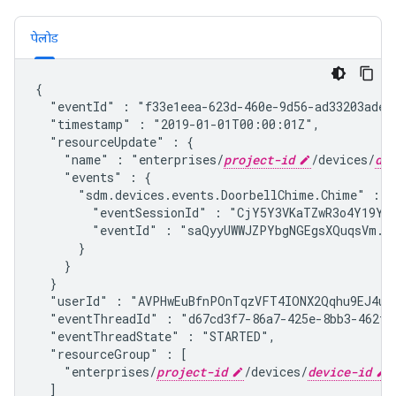
पेलोड
{

  "eventId" : "f33e1eea-623d-460e-9d56-ad33203ade8
  "timestamp" : "2019-01-01T00:00:01Z",
  "resourceUpdate" : {

    "name" : "enterprises/
project-id
/devices/
dev
    "events" : {

      "
sdm.devices.events.DoorbellChime.Chime
" : {

        "eventSessionId" : "CjY5Y3VKaTZwR3o4Y19YbT
        "eventId" : "saQyyUWWJZPYbgNGEgsXQuqsVm...
      }

    }

  }

  "userId" : "AVPHwEuBfnPOnTqzVFT4IONX2Qqhu9EJ4ub
  "eventThreadId" : "d67cd3f7-86a7-425e-8bb3-462f9
  "eventThreadState" : "STARTED",
  "resourceGroup" : [

    "enterprises/
project-id
/devices/
device-id
"

  ]
