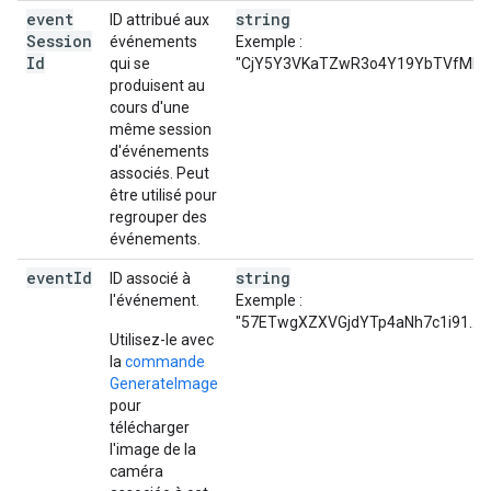
event
string
ID attribué aux
Session
événements
Exemple :
Id
qui se
"CjY5Y3VKaTZwR3o4Y19YbTVfMF...
produisent au
cours d'une
même session
d'événements
associés. Peut
être utilisé pour
regrouper des
événements.
event
Id
string
ID associé à
l'événement.
Exemple :
"57ETwgXZXVGjdYTp4aNh7c1i91..."
Utilisez-le avec
la
commande
GenerateImage
pour
télécharger
l'image de la
caméra