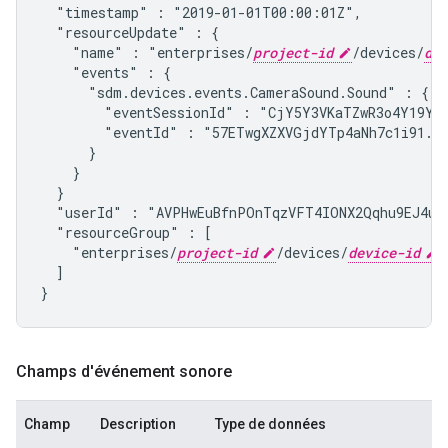
  "timestamp" : "2019-01-01T00:00:01Z",
  "resourceUpdate" : {

    "name" : "enterprises/
project-id
/devices/
dev
    "events" : {

      "
sdm.devices.events.CameraSound.Sound
" : {

        "eventSessionId" : "CjY5Y3VKaTZwR3o4Y19YbT
        "eventId" : "57ETwgXZXVGjdYTp4aNh7c1i91...
      }

    }

  }

  "userId" : "AVPHwEuBfnPOnTqzVFT4IONX2Qqhu9EJ4ub
  "resourceGroup" : [

    "enterprises/
project-id
/devices/
device-id
"

  ]

}
Champs d'événement sonore
Champ
Description
Type de données