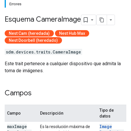
Errores
Esquema Camera
Image
Nest Cam (heredada)
Nest Hub Max
Nest Doorbell (heredado)
sdm.devices.traits.CameraImage
Este trait pertenece a cualquier dispositivo que admita la
toma de imágenes.
Campos
Tipo de
Campo
Descripción
datos
max
Image
Image
Es la resolución máxima de