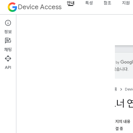
안내
특성
참조
지원
Device Access
안내
정보
시작하기
API 가이드
프로젝트 관리
채팅
API
있을 수 있습니다.
개요
클라이언트 라이브러리
홈
제품
Devi
출시 노트
파트너 
개념
승인
이벤트
이 페이지의 내용
계정 연결 중