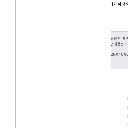
홈에 기기가 하나 
달리 명시되지 않는 한 이 
부여됩니다. 자세한 내용은
G
최종 업데이트: 2026-07-04(
참여
Google Developer Program
Google Developer Groups
Google Developer Experts
Accelerators
Google Cloud & NVIDIA