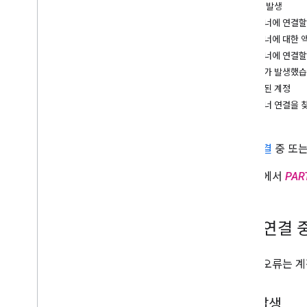
기기 가이드
문제 발생
카메라 (기존)
파트너에 연결할
카메라 (배터리)
파트너에 대한 
카메라 (유선)
파트너에 연결할
플러드라이트가 포함된 카메라
문제가 발생했
디스플레이
로그인된 계정
초인종 (기존)
파트너 연결을 찾
초인종 (배터리)
초인종 (유선)
계정 연결
중 또는
온도 조절기
이 문서에서
PAR
오류 및 문제 해결
승인
파트너 연결 관리자
계정 연결 
API 오류 코드
이러한 오류는 계
문제 발생