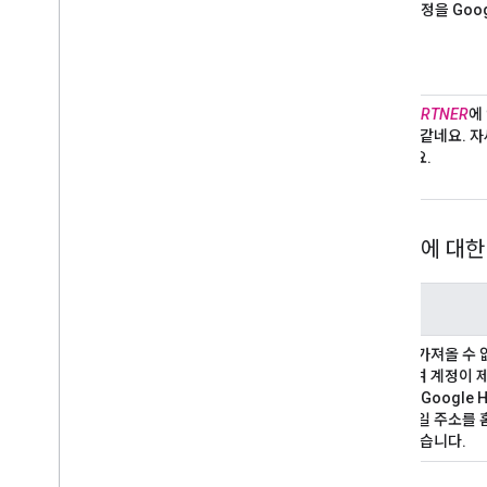
Nest 계정을 Go
아직
PARTNER
에
아닌 것 같네요
.
자
쭤보세요
.
파트너에 대한
메시지
정보를 가져올 수
문의하여 계정이 
하세요
.
Google
자 이메일 주소를
할 수 있습니다
.