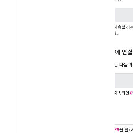
메시지
문제가 지속될 경우
의하세요
.
파트너
에 연결
이 오류는 다음과
메시지
문제가 지속되면
P
PARTNER
을(를)