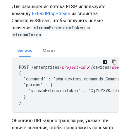
Для расширения потока RTSP используйте
команду
ExtendRtspStream
из свойства
CameraLiveStream, чтобы получить новые
значения
streamExtensionToken
и
streamToken
:
Запрос
Ответ
POST /enterprises/
project-id
/devices/
device-i
{

  "command" : "
sdm.devices.commands.CameraLive
  "params" : {

    "streamExtensionToken" : "CjY5Y3VKaTZwR3o4Y
  }

Обновите URL-адрес трансляции, указав эти
новые значения, чтобы продолжить просмотр