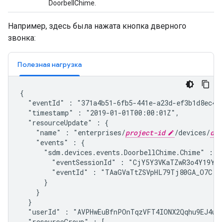
DoorbellChime.
Например, здесь была нажата кнопка дверного
звонка:
Полезная нагрузка
{

  "eventId" : "371a4b51-6fb5-441e-a23d-ef3b1d8ec4f
  "timestamp" : "2019-01-01T00:00:01Z",
  "resourceUpdate" : {

    "name" : "enterprises/
project-id
/devices/
dev
    "events" : {

      "
sdm.devices.events.DoorbellChime.Chime
" : {

        "eventSessionId" : "CjY5Y3VKaTZwR3o4Y19YbT
        "eventId" : "TAaGVaTtZSVpHL79Tj80GA_O7C...
      }

    }

  }

  "userId" : "AVPHwEuBfnPOnTqzVFT4IONX2Qqhu9EJ4ub
  "resourceGroup" : [
