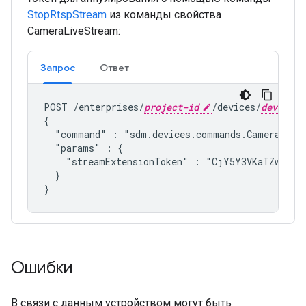
StopRtspStream
из команды свойства
CameraLiveStream:
Запрос
Ответ
POST /enterprises/
project-id
/devices/
device-i
{

  "command" : "
sdm.devices.commands.CameraLive
  "params" : {

    "streamExtensionToken" : "CjY5Y3VKaTZwR3o4Y
  }

Ошибки
В связи с данным устройством могут быть