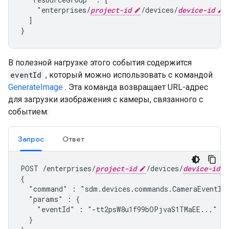
    "enterprises/
project-id
/devices/
device-id
"

  ]

}
В полезной нагрузке этого события содержится
eventId
, который можно использовать с командой
GenerateImage
. Эта команда возвращает URL-адрес
для загрузки изображения с камеры, связанного с
событием:
Запрос
Ответ
POST /enterprises/
project-id
/devices/
device-id
{

  "command" : "
sdm.devices.commands.CameraEventIm
  "params" : {

    "eventId" : "-tt2psW8u1f99bOPjvaS1TMaEE..."

  }
