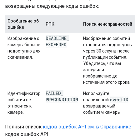
возвращены следующие коды ошибок:
Сообщение об
РПК
Поиск неисправностей
ошибке
DEADLINE
_
Изображение с
Изображения событий
EXCEEDED
камеры больше
становятся недоступны
недоступно для
через 30 секунд после
скачивания.
публикации события.
Убедитесь, что вы
загрузили
изображение до
истечения этого срока.
FAILED
_
Идентификатор
Используйте
PRECONDITION
event
ID
события не
правильный
относится к
возвращаемый
камере.
событием камеры.
Полный список
кодов ошибок API см. в Справочнике
кодов ошибок API.