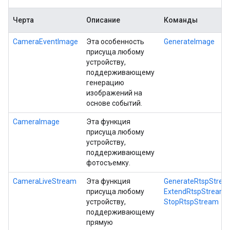
Черта
Описание
Команды
CameraEventImage
Эта особенность
GenerateImage
присуща любому
устройству,
поддерживающему
генерацию
изображений на
основе событий.
CameraImage
Эта функция
присуща любому
устройству,
поддерживающему
фотосъемку.
CameraLiveStream
Эта функция
GenerateRtspStrea
присуща любому
ExtendRtspStream
устройству,
StopRtspStream
поддерживающему
прямую