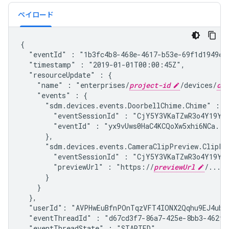
ペイロード
{

  "eventId" : "1b3fc4b8-468e-4617-b53e-69f1d1949e7f
  "timestamp" : "2019-01-01T00:00:45Z",

  "resourceUpdate" : {

    "name" : "enterprises/
project-id
/devices/
dev
    "events" : {

      "sdm.devices.events.DoorbellChime.Chime" : {

        "eventSessionId" : "CjY5Y3VKaTZwR3o4Y19YbT
        "eventId" : "yx9vUws0HaC4KCQoXw5xhi6NCa..."
      },

      "sdm.devices.events.CameraClipPreview.ClipPre
        "eventSessionId" : "CjY5Y3VKaTZwR3o4Y19YbT
        "previewUrl" : "https://
previewUrl
/..."

      }

    }

  },

  "userId": "AVPHwEuBfnPOnTqzVFT4IONX2Qqhu9EJ4ubO-
  "eventThreadId" : "d67cd3f7-86a7-425e-8bb3-462f92
  "eventThreadState" : "STARTED",
