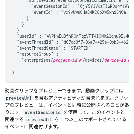
      "
sdm.devices.events.DoorbellChime.Chime
" : {

        "eventSessionId" : "CjY5Y3VKaTZwR3o4Y19YbT
        "eventId" : "yx9vUws0HaC4KCQoXw5xhi6NCa..."
      }

    }

  }

  "userId" : "AVPHwEuBfnPOnTqzVFT4IONX2Qqhu9EJ4ub
  "eventThreadId" : "d67cd3f7-86a7-425e-8bb3-462f9
  "eventThreadState" : "STARTED",
  "resourceGroup" : [

    "enterprises/
project-id
/devices/
device-id
"

  ]

}
動画クリップをプレビューできます。動画クリップには
previewUrl
を含むアクティビティが含まれます。クリッ
プのプレビューは、イベントと同時に公開されることがあ
ります。
eventSessionId
を使用して、このイベントと
関連する
previewUrl
を 1 つ以上のサポートされている
イベントに関連付けます。