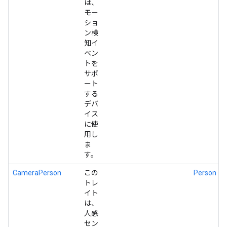
は、
モー
ショ
ン検
知イ
ベン
トを
サポ
ート
する
デバ
イス
に使
用し
ま
す。
CameraPerson
この
Person
トレ
イト
は、
人感
セン