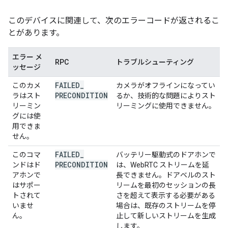
このデバイスに関連して、次のエラーコードが返されるこ
とがあります。
エラー メ
RPC
トラブルシューティング
ッセージ
FAILED
_
このカメ
カメラがオフラインになってい
PRECONDITION
ラはスト
るか、技術的な問題によりスト
リーミン
リーミングに使用できません。
グには使
用できま
せん。
FAILED
_
このコマ
バッテリー駆動式のドアホンで
PRECONDITION
ンドはド
は、WebRTC ストリームを延
アホンで
長できません。ドアベルのスト
はサポー
リームを最初のセッションの長
トされて
さを超えて表示する必要がある
いませ
場合は、既存のストリームを停
ん。
止して新しいストリームを生成
します。