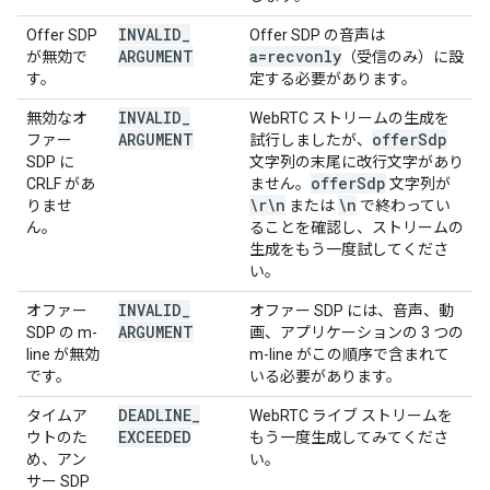
INVALID
_
Offer SDP
Offer SDP の音声は
ARGUMENT
a=recvonly
が無効で
（受信のみ）に設
す。
定する必要があります。
INVALID
_
無効なオ
WebRTC ストリームの生成を
ARGUMENT
offer
Sdp
ファー
試行しましたが、
SDP に
文字列の末尾に改行文字があり
offer
Sdp
CRLF があ
ません。
文字列が
\r\n
\n
りませ
または
で終わってい
ん。
ることを確認し、ストリームの
生成をもう一度試してくださ
い。
INVALID
_
オファー
オファー SDP には、音声、動
ARGUMENT
SDP の m-
画、アプリケーションの 3 つの
line が無効
m-line がこの順序で含まれて
です。
いる必要があります。
DEADLINE
_
タイムア
WebRTC ライブ ストリームを
EXCEEDED
ウトのた
もう一度生成してみてくださ
め、アン
い。
サー SDP