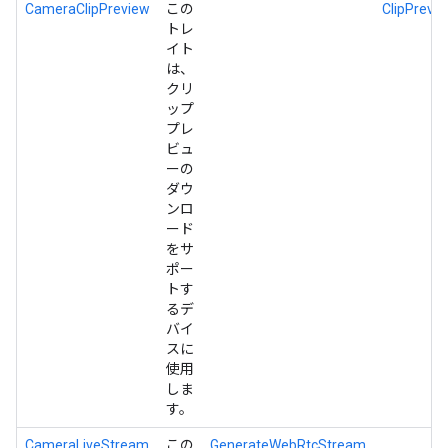
CameraClipPreview
この
ClipPrevi
トレ
イト
は、
クリ
ップ
プレ
ビュ
ーの
ダウ
ンロ
ード
をサ
ポー
トす
るデ
バイ
スに
使用
しま
す。
CameraLiveStream
この
GenerateWebRtcStream