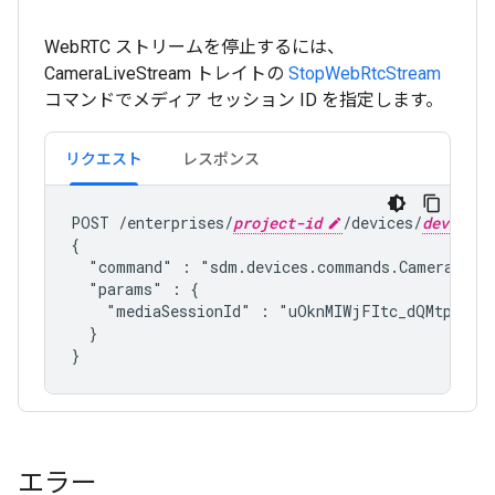
WebRTC ストリームを停止するには、
CameraLiveStream トレイトの
StopWebRtcStream
コマンドでメディア セッション ID を指定します。
リクエスト
レスポンス
POST /enterprises/
project-id
/devices/
device-i
{

  "command" : "
sdm.devices.commands.CameraLive
  "params" : {

    "mediaSessionId" : "uOknMIWjFItc_dQMtpjL7yj
  }

エラー