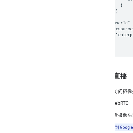
      }

    }

  }

  "userId" 
  "resource
    "enterp
  ]

}
访问直播
您可以访问摄像
WebRTC
如需查看摄像头
对于已迁移到 Google 