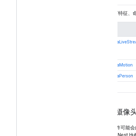
以下特征、
特征
CameraLiveStr
CameraMotion
CameraPerson
信息
处理摄像
以下事件可能会由 C
Google Nest 