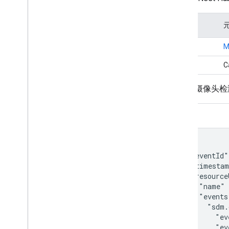
类型
事件
M
事件
C
例如，摄像头检
载荷
{

  "eventId"
  "timestam
  "resource
    "name" 
    "events
      "
sdm.
        "ev
        "ev