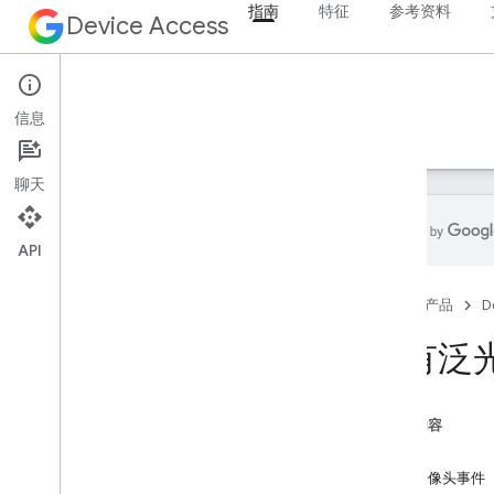
指南
特征
参考资料
Device Access
指南
信息
开始使用
API 指南
项目管理
聊天
API
概览
首页
产品
D
客户端库
版本说明
配有泛
概念
授权
本页内容
活动
特征
处理摄像头事件