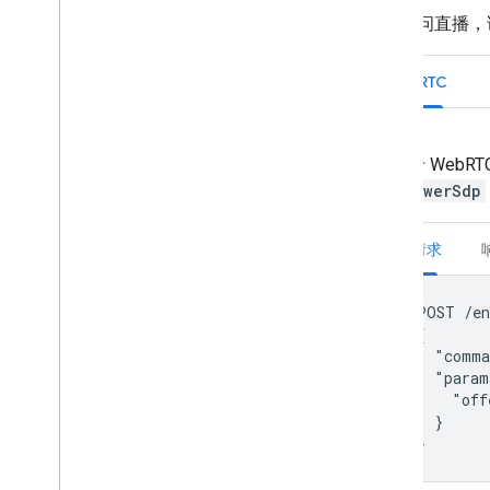
如需访问直播，请使用
WebRTC
对于 WebR
answerSdp
请求
POST /en
{

  "comm
  "param
    "off
  }
