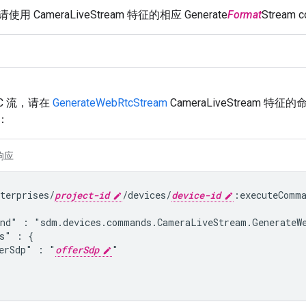
 CameraLiveStream 特征的相应 Generate
Format
Stream 
TC 流，请在
GenerateWebRtcStream
CameraLiveStream 特
：
响应
terprises/
project-id
/devices/
device-id
:executeComma
and" : "
sdm.devices.commands.CameraLiveStream.GenerateW
s" : {

erSdp" : "
offerSdp
"
