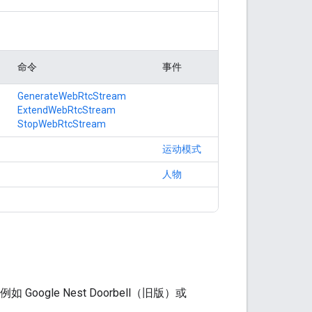
命令
事件
GenerateWebRtcStream
ExtendWebRtcStream
StopWebRtcStream
运动模式
人物
Google Nest Doorbell（旧版）或