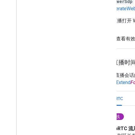
answerSdp
GenerateWe
为直播打开 
查看有
延长直播时
摄像头直播会话的
的相应 Extend
F
WebRTC
有线
WebRTC