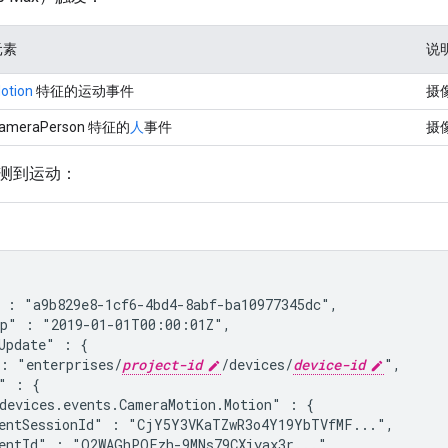
元素
说
otion
特征的运动事件
摄
ameraPerson 特征的
人
事件
摄
测到运动：
 : "a9b829e8-1cf6-4bd4-8abf-ba10977345dc",
p" : "2019-01-01T00:00:01Z",
Update" : {

: "enterprises/
project-id
/devices/
device-id
",

" : {

devices.events.CameraMotion.Motion
" : {

entSessionId" : "CjY5Y3VKaTZwR3o4Y19YbTVfMF...",

entId" : "O2WAGhPOFzh-9MNs79CXiyax3r...",
