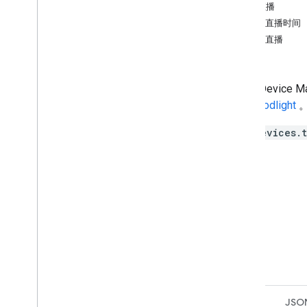
设备指南
访问直播
相机（旧版）
延长直播时间
摄像头（电池）
停止直播
摄像头（有线）
错误
带 Floodlight 的相机
显示屏
Smart Device 
门铃（旧版）
with floodlight
。
门铃（电池供电）
sdm.devices.
门铃（有线）
恒温器
错误和问题排查
授权
合作伙伴连接管理工具
API 错误代码
特征
参考
JSO