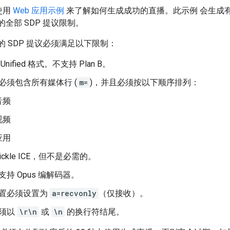
使用
Web 应用示例
来了解如何生成成功的直播。此示例 会生成
头的全部 SDP 提议限制。
头的 SDP 提议必须满足以下限制：
Unified 格式。不支持 Plan B。
必须包含所有媒体行 (
m=
)，并且必须按以下顺序排列：
音频
视频
应用
rickle ICE，但不是必需的。
支持 Opus 编解码器。
置必须设置为
a=recvonly
（仅接收）。
须以
\r\n
或
\n
的换行符结尾。