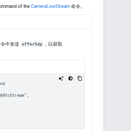
command of the
CameraLiveStream
命令。
征的命令中发送
offerSdp
，以获取
nd

ebRtcStream
",
