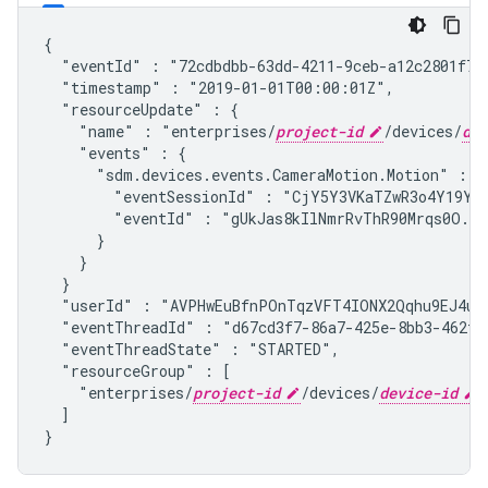
{

  "eventId" : "72cdbdbb-63dd-4211-9ceb-a12c2801f7f
  "timestamp" : "2019-01-01T00:00:01Z",
  "resourceUpdate" : {

    "name" : "enterprises/
project-id
/devices/
dev
    "events" : {

      "
sdm.devices.events.CameraMotion.Motion
" : {

        "eventSessionId" : "CjY5Y3VKaTZwR3o4Y19YbT
        "eventId" : "gUkJas8kIlNmrRvThR90Mrqs0O..."
      }

    }

  }

  "userId" : "AVPHwEuBfnPOnTqzVFT4IONX2Qqhu9EJ4ub
  "eventThreadId" : "d67cd3f7-86a7-425e-8bb3-462f9
  "eventThreadState" : "STARTED",
  "resourceGroup" : [

    "enterprises/
project-id
/devices/
device-id
"

  ]

}