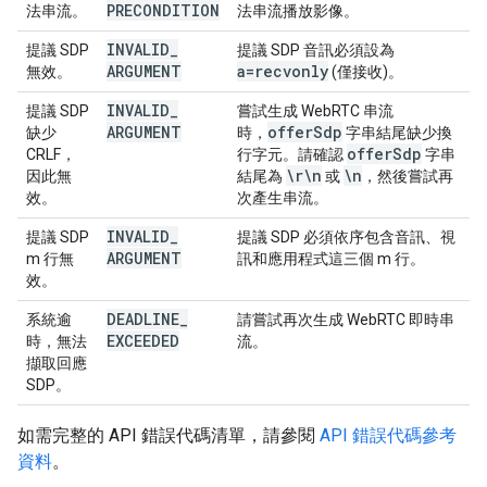
PRECONDITION
法串流。
法串流播放影像。
INVALID
_
提議 SDP
提議 SDP 音訊必須設為
ARGUMENT
a=recvonly
無效。
(僅接收)。
INVALID
_
提議 SDP
嘗試生成 WebRTC 串流
ARGUMENT
offer
Sdp
缺少
時，
字串結尾缺少換
offer
Sdp
CRLF，
行字元。請確認
字串
\r\n
\n
因此無
結尾為
或
，然後嘗試再
效。
次產生串流。
INVALID
_
提議 SDP
提議 SDP 必須依序包含音訊、視
ARGUMENT
m 行無
訊和應用程式這三個 m 行。
效。
DEADLINE
_
系統逾
請嘗試再次生成 WebRTC 即時串
EXCEEDED
時，無法
流。
擷取回應
SDP。
如需完整的 API 錯誤代碼清單，請參閱
API 錯誤代碼參考
資料
。