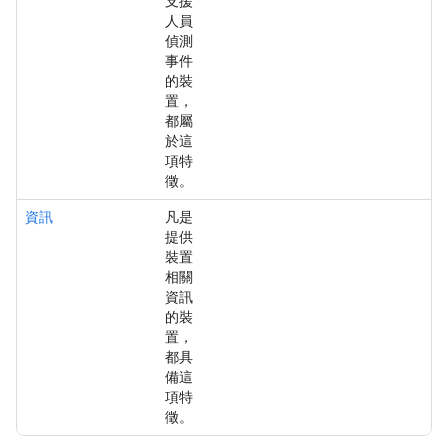
支援
人員
偵測
事件
的裝
置，
都屬
於這
項特
徵。
資訊
凡是
提供
裝置
相關
資訊
的裝
置，
都具
備這
項特
徵。