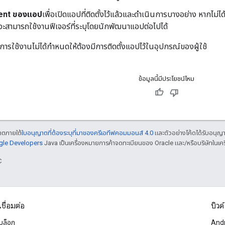
ntent ของแอป
เพื่อเปิดแอปที่ติดตั้งไว้แล้วและดําเนินการบางอย่าง หากไม่ได้ต
ช้จะสามารถใช้งานฟีเจอร์ที่ระบุโดยนักพัฒนาแอปต่อไปได้
ารใช้งานไม่ได้กําหนดให้ต้องมีการติดตั้งแอปไว้ในอุปกรณ์ของผู้ใช้
ข้อมูลนี้มีประโยชน์ไหม
ญาตภายใต้
ใบอนุญาตที่ต้องระบุที่มาของครีเอทีฟคอมมอนส์ 4.0
และตัวอย่างโค้ดได้รับอนุญ
ogle Developers
Java เป็นเครื่องหมายการค้าจดทะเบียนของ Oracle และ/หรือบริษัทในเคร
C
เชื่อมต่อ
บิวด์
บล็อก
And