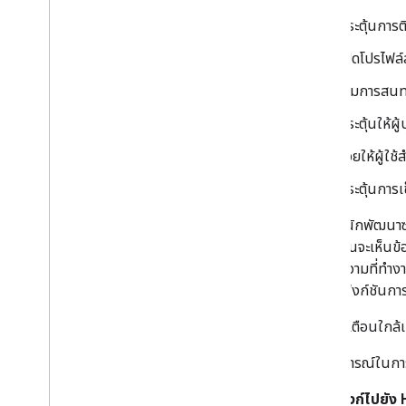
กระตุ้นการ
เปิดโปรไฟล์
เริ่มการสน
กระตุ้นให้ผู
ช่วยให้ผู้ใช
กระตุ้นการเ
ในฐานะนักพัฒนาซอฟ
บีคอนนั้นจะเห็นข้
และข้อความที่ทําง
แอปไว้ ฟังก์ชันการ
การแจ้งเตือนใกล้
ประสบการณ์ในการใช
ลิงก์ไปยั