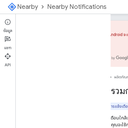
Nearby
Nearby Notifications
ข้อมูล
ผู้ใช้ Android จ
ภาพรวม
แชท
เริ่มต้นใช้งาน
รูปแบบข้อมูลไฟล์แนบ
โหมดแก้ไขข้อบกพร่อง
API
คําถามที่พบบ่อยเกี่ยวกับนักพัฒนาแอป
หน้าแรก
ผลิตภัณฑ
นโยบาย
ภาพรวมก
หมายเหตุ:
การแจ้งเตือน
การแจ้งเตือนใกล้เ
ล่วงหน้า คุณจะใช้กา