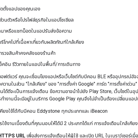
ติดตั้งแอปของคุณเอง
ส่วนตัวหรือโปรไฟล์ธุรกิจในแอปโซเชียล
ทนาหรือแชทบ็อตในแอปรับส่งข้อความ
้บริโภคไปที่เนื้อหาเกี่ยวกับผลิตภัณฑ์ใกล้เคียง
้สํารวจสินค้าคงคลังของร้านค้า
ช็คอิน รีวิวภายในแอปในพื้นที่/การเดินทาง
ต์แวร์ คุณจะเชื่อมโยงแอปหรือเว็บไซต์กับบีคอน BLE หรืออุปกรณ์อัจฉริยะท
อความในส่วน "ใกล้เคียง" ของ "การตั้งค่า Google" การ์ด "การตั้งค่าด่วน
านได้ดีจะเป็นการแจ้งเตือน ข้อความอาจนําไปยัง Play Store, เว็บไซต์ในอ
ทํางานนี้จะมีอยู่ในบริการ Google Play คุณจึงไม่จําเป็นต้องเปลี่ยนแอปเพื
เคียงใช้ได้กับบีคอน Eddystone ทุกประเภทและ iBeacon
้งานเบื้องต้นที่คุณมอบให้ได้มี 2 ประเภทได้แก่ การแจ้งเตือนใกล้เคียง
ง HTTPS URL
เพื่อส่งการแจ้งเตือนให้ผู้ใช้ และเปิด URL ในเบราว์เซอร์เมื่