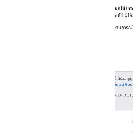
เรียกใช้ I
แอปได้ ผู้ใ
โดยที่ประสบการณ์ก
เนื้อหาของหน้าเว็บนี้ได้รับอนุ
ละเอียดที่
นโยบายเว็บไซต์ Go
อัปเดตล่าสุด 2025-08-13 UT
เข้าร่วม
Google Developer Program