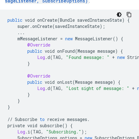
sageListener, SubscribeOptions)
:
public
void
onCreate
(
Bundle
savedInstanceState
)
{
super
.
onCreate
(
savedInstanceState
);
...
mMessageListener
=
new
MessageListener
()
{
@Override
public
void
onFound
(
Message
message
)
{
Log
.
d
(
TAG
,
"Found message: "
+
new
Stri
}
@Override
public
void
onLost
(
Message
message
)
{
Log
.
d
(
TAG
,
"Lost sight of message: "
+
}
}
}
//
Subscribe
to
receive
messages
.
private
void
subscribe
()
{
Log
.
i
(
TAG
,
"Subscribing."
);
SubscribeOptions
options
=
new
SubscribeOptions
.