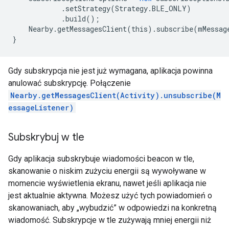
.
setStrategy
(
Strategy
.
BLE_ONLY
)
.
build
();
Nearby
.
getMessagesClient
(
this
).
subscribe
(
mMessag
}
Gdy subskrypcja nie jest już wymagana, aplikacja powinna
anulować subskrypcję. Połączenie
Nearby.getMessagesClient(Activity).unsubscribe(M
essageListener)
Subskrybuj w tle
Gdy aplikacja subskrybuje wiadomości beacon w tle,
skanowanie o niskim zużyciu energii są wywoływane w
momencie wyświetlenia ekranu, nawet jeśli aplikacja nie
jest aktualnie aktywna. Możesz użyć tych powiadomień o
skanowaniach, aby „wybudzić” w odpowiedzi na konkretną
wiadomość. Subskrypcje w tle zużywają mniej energii niż