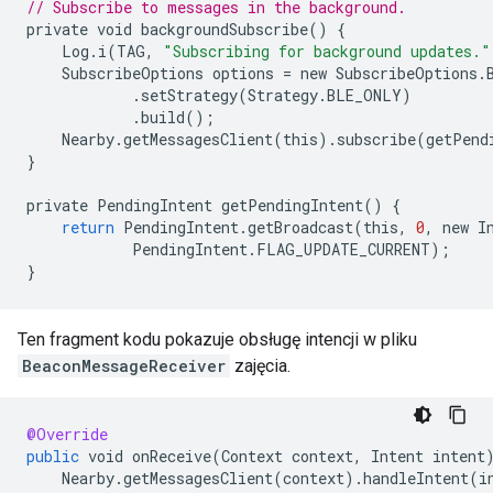
// Subscribe to messages in the background.
private
void
backgroundSubscribe
()
{
Log
.
i
(
TAG
,
"Subscribing for background updates."
SubscribeOptions
options
=
new
SubscribeOptions
.
.
setStrategy
(
Strategy
.
BLE_ONLY
)
.
build
();
Nearby
.
getMessagesClient
(
this
).
subscribe
(
getPend
}
private
PendingIntent
getPendingIntent
()
{
return
PendingIntent
.
getBroadcast
(
this
,
0
,
new
I
PendingIntent
.
FLAG_UPDATE_CURRENT
);
}
Ten fragment kodu pokazuje obsługę intencji w pliku
BeaconMessageReceiver
zajęcia.
@Override
public
void
onReceive
(
Context
context
,
Intent
intent
Nearby
.
getMessagesClient
(
context
).
handleIntent
(
i