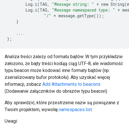
Log
.
i
(
TAG
,
"Message string: "
+
new
String
(
Log
.
i
(
TAG
,
"Message namespaced type: "
+
me
"/"
+
message
.
getType
());
}
...
};
Analiza treści zależy od formatu bajtów. W tym przykładzie
założono, że bajty treści kodują ciąg UTF-8, ale wiadomość
typu beacon może kodować inne formaty bajtów (np.
zserializowany bufor protokołu). Aby uzyskać więcej
informacji, zobacz
Add Attachments to beacons
(Dodawanie załączników do obrazów typu beacon).
Aby sprawdzić, które przestrzenie nazw są powiązane z
Twoim projektem, wywołaj
namespaces.list
.
Uwagi: