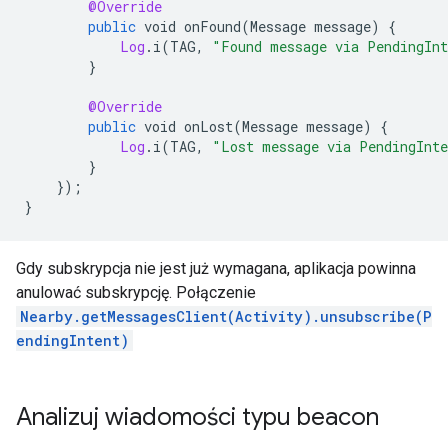
@Override
public
void
onFound
(
Message
message
)
{
Log
.
i
(
TAG
,
"Found message via PendingIn
}
@Override
public
void
onLost
(
Message
message
)
{
Log
.
i
(
TAG
,
"Lost message via PendingInt
}
}
);
}
Gdy subskrypcja nie jest już wymagana, aplikacja powinna
anulować subskrypcję. Połączenie
Nearby.getMessagesClient(Activity).unsubscribe(P
endingIntent)
Analizuj wiadomości typu beacon