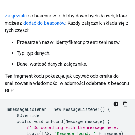
Załączniki
do beaconów to bloby dowolnych danych, które
możesz
dodać do beaconów
. Każdy załącznik składa się z
tych części:
Przestrzeń nazw: identyfikator przestrzeni nazw.
Typ: typ danych.
Dane: wartość danych załącznika.
Ten fragment kodu pokazuje, jak używać odbiornika do
analizowania wiadomości wiadomości odebrane z beaconu
BLE:
mMessageListener
=
new
MessageListener
()
{
@
Override
public
void
onFound
(
Message
message
)
{
// Do something with the message here.
Log
.
i
(
TAG
,
"Message found: "
+
message
);