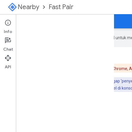
Nearby
Fast Pair
Panduan
Konsol
Info
Google menggunakan teknologi AI untuk m
Chat
API
Perhatian:
Izinkan pop-up di browser Anda. Untuk Chrome,
Semua project Sambungan Cepat baru akan dianggap 'penye
Untuk meminta agar project menjadi aktif, buat ID model di kons