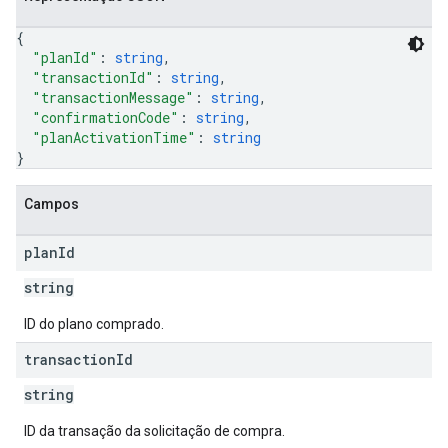
{
"planId"
: 
string
,
"transactionId"
: 
string
,
"transactionMessage"
: 
string
,
"confirmationCode"
: 
string
,
"planActivationTime"
: 
string
}
Campos
plan
Id
string
ID do plano comprado.
transaction
Id
string
ID da transação da solicitação de compra.