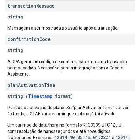
transaction
Message
string
Mensagem a ser mostrada ao usuário após a transação.
confirmation
Code
string
A DPA gerou um código de confirmação para uma transação
bem-sucedida. Necessário para a integração com o Google
Assistente.
plan
Activation
Time
string (
Timestamp
format)
Período de ativação do plano. Se "planActivationTime" estiver
faltando, o GTAF vai presumir que o plano já foi ativado.
Um carimbo de data/hora no formato RFC3339 UTC "Zulu",
com resolução de nanossegundos e até nove dígitos
"2014-10-02T15:01:23Z"
"2014-
fracionários. Exemplos:
e