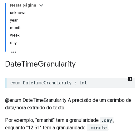
Nesta página
unknown
year
month
week
day
Date
Time
Granularity
enum
DateTimeGranularity
:
Int
@enum DateTimeGranularity A precisão de um carimbo de
data/hora extraído do texto.
Por exemplo, "amanhã" tem a granularidade
.day
,
enquanto "12:51" tem a granularidade
.minute
.