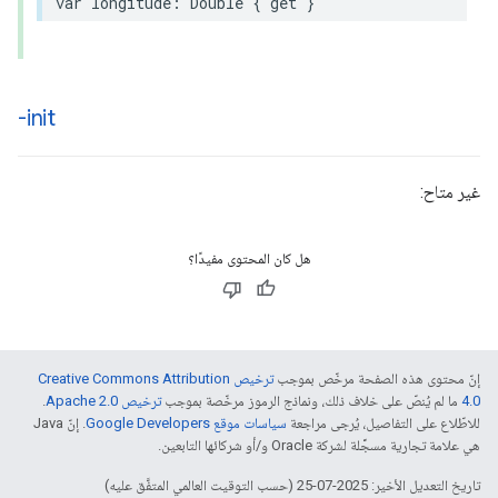
var
longitude
:
Double
{
get
}
-init
غير متاح:
هل كان المحتوى مفيدًا؟
إنّ محتوى هذه الصفحة مرخّص بموجب
ترخيص Creative Commons Attribution
4.0‏
ما لم يُنصّ على خلاف ذلك، ونماذج الرموز مرخّصة بموجب
ترخيص Apache 2.0‏
.
للاطّلاع على التفاصيل، يُرجى مراجعة
سياسات موقع Google Developers‏
. إنّ Java
هي علامة تجارية مسجَّلة لشركة Oracle و/أو شركائها التابعين.
تاريخ التعديل الأخير: 2025-07-25 (حسب التوقيت العالمي المتفَّق عليه)