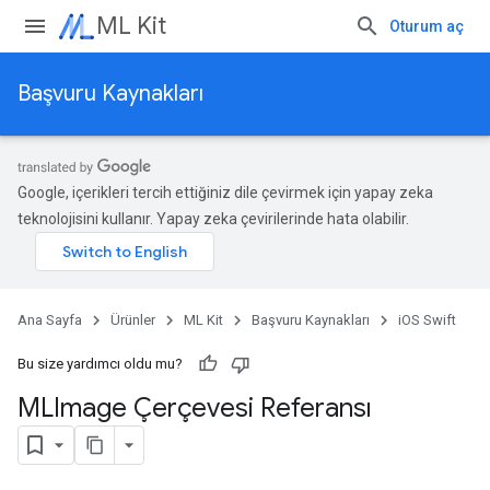
ML Kit
Oturum aç
Başvuru Kaynakları
Google, içerikleri tercih ettiğiniz dile çevirmek için yapay zeka
teknolojisini kullanır. Yapay zeka çevirilerinde hata olabilir.
Ana Sayfa
Ürünler
ML Kit
Başvuru Kaynakları
iOS Swift
Bu size yardımcı oldu mu?
MLImage Çerçevesi Referansı