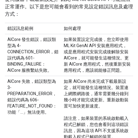
正常運作。以下是您可能會看到的常見設定錯誤訊息及處理
方式：
錯誤訊息範例
如何處理
AICore 發生錯誤，錯誤類
如果裝置設定完成後，您立即使用
型為 4-
ML Kit GenAI API 安裝應用程式，
CONNECTION_ERROR，錯
或是應用程式安裝完成後解除安裝
誤代碼為 601-
AICore，就可能發生這種情況。更
BINDING_FAILURE：
新 AICore 應用程式，然後重新安裝
AICore 服務繫結失敗。
應用程式，應該就能修正問題。
AICore 失敗，錯誤類型為
如果 AICore 尚未完成下載最新設
3-
定，就可能發生這種情況。裝置連
PREPARATION_ERROR，
上網際網路後，通常需要幾分鐘到
錯誤代碼為 606-
幾小時才能完成更新。重新啟動裝
FEATURE_NOT_FOUND：
置可加快更新速度。
功能「...」無法使用。
請注意，如果裝置的系統啟動載入
程式已解鎖，您也會看到這項錯誤
訊息，因為這項 API 不支援系統啟
動載入程式已解鎖的裝置。