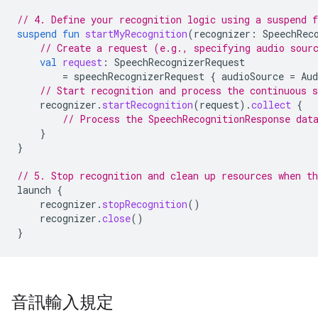
// 4. Define your recognition logic using a suspend f
suspend
fun
startMyRecognition
(
recognizer
:
SpeechRec
// Create a request (e.g., specifying audio sour
val
request
:
SpeechRecognizerRequest
=
speechRecognizerRequest
{
audioSource
=
Aud
// Start recognition and process the continuous 
recognizer
.
startRecognition
(
request
).
collect
{
// Process the SpeechRecognitionResponse dat
}
}
// 5. Stop recognition and clean up resources when t
launch
{
recognizer
.
stopRecognition
()
recognizer
.
close
()
}
音訊輸入規定