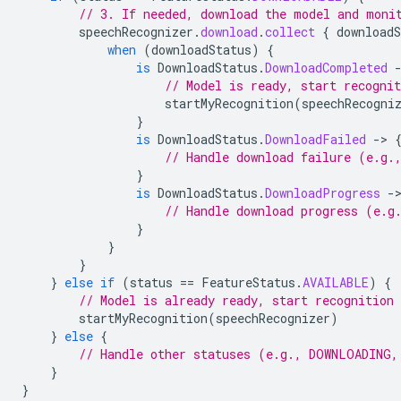
// 3. If needed, download the model and moni
speechRecognizer
.
download
.
collect
{
downloadS
when
(
downloadStatus
)
{
is
DownloadStatus
.
DownloadCompleted
// Model is ready, start recognit
startMyRecognition
(
speechRecogni
}
is
DownloadStatus
.
DownloadFailed
-
>
// Handle download failure (e.g.
}
is
DownloadStatus
.
DownloadProgress
-
// Handle download progress (e.g
}
}
}
}
else
if
(
status
==
FeatureStatus
.
AVAILABLE
)
{
// Model is already ready, start recognition
startMyRecognition
(
speechRecognizer
)
}
else
{
// Handle other statuses (e.g., DOWNLOADING,
}
}