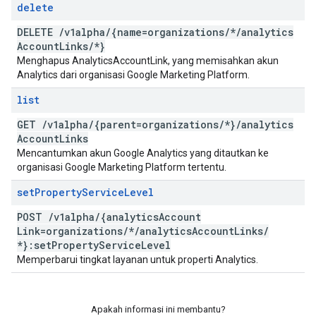
delete
DELETE
/
v1alpha
/
{name=organizations
/
*
/
analytics
Account
Links
/
*}
Menghapus AnalyticsAccountLink, yang memisahkan akun
Analytics dari organisasi Google Marketing Platform.
list
GET
/
v1alpha
/
{parent=organizations
/
*}
/
analytics
Account
Links
Mencantumkan akun Google Analytics yang ditautkan ke
organisasi Google Marketing Platform tertentu.
set
Property
Service
Level
POST
/
v1alpha
/
{analytics
Account
Link=organizations
/
*
/
analytics
Account
Links
/
*}:set
Property
Service
Level
Memperbarui tingkat layanan untuk properti Analytics.
Apakah informasi ini membantu?