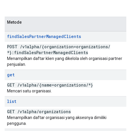
Metode
find
Sales
Partner
Managed
Clients
POST
/
v1alpha
/
{organization=organizations
/
*}:find
Sales
Partner
Managed
Clients
Menampilkan daftar klien yang dikelola oleh organisasi partner
penjualan.
get
GET
/
v1alpha
/
{name=organizations
/
*}
Mencari satu organisasi.
list
GET
/
v1alpha
/
organizations
Menampilkan daftar organisasi yang aksesnya dimiliki
pengguna.