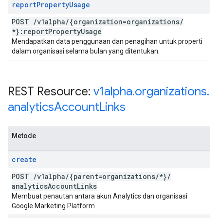
report
Property
Usage
POST
/
v1alpha
/
{organization=organizations
/
*}:report
Property
Usage
Mendapatkan data penggunaan dan penagihan untuk properti
dalam organisasi selama bulan yang ditentukan.
REST Resource:
v1alpha
.
organizations
.
analytics
Account
Links
Metode
create
POST
/
v1alpha
/
{parent=organizations
/
*}
/
analytics
Account
Links
Membuat penautan antara akun Analytics dan organisasi
Google Marketing Platform.