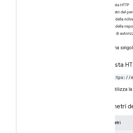
Richiesta HTTP
organizations
.
analytics
Account
Links
Parametri del pe
Corpo della richi
Tipi
Corpo della risp
Analytics
Service
Level
Ambiti di autori
Log delle modifiche
Cerca una singo
Richiesta H
GET https://
L'URL utilizza la
Parametri d
Parametri