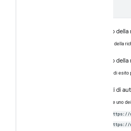
name
Corpo della 
Il corpo della r
Corpo della 
In caso di esito 
Ambiti di au
Richiede uno dei
https://
https://