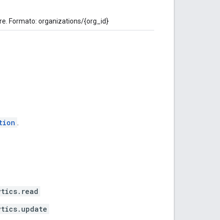
re. Formato: organizations/{org_id}
tion
.
ytics.read
ytics.update