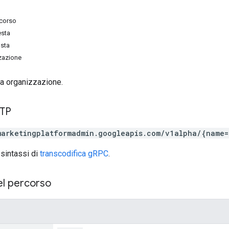
rcorso
esta
osta
zzazione
la organizzazione.
TTP
marketingplatformadmin.googleapis.com/v1alpha/{name=
 sintassi di
transcodifica gRPC
.
el percorso