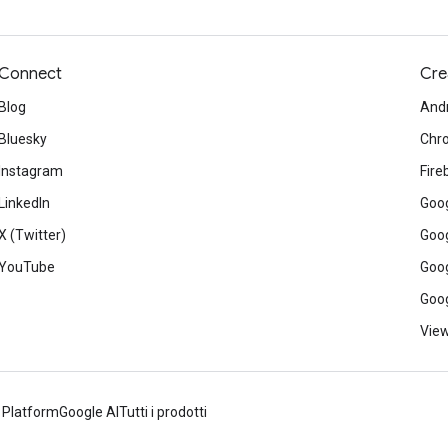
Connect
Cre
Blog
And
Bluesky
Chr
Instagram
Fire
LinkedIn
Goog
X (Twitter)
Goog
YouTube
Goog
Goog
View
 Platform
Google AI
Tutti i prodotti