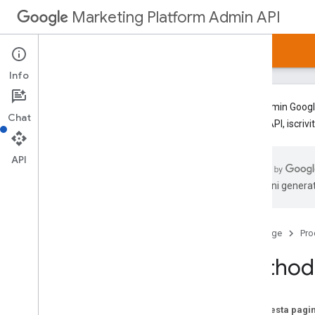
Marketing Platform Admin API
Home page
Risorse
Info
L'API Admin Google
Chat
questa API, iscrivit
Guida rapida
Librerie client
API
Riferimento REST
traduzioni generat
v1alpha
Risorse REST
organizzazioni
Home page
Pro
Panoramica
Method:
find
Sales
Partner
Managed
Clients
get
list
Su questa pagi
report
Property
Usage