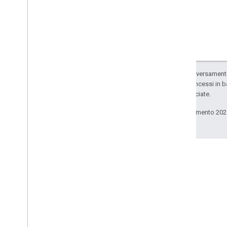
Salvo quando diversamente 
codice sono concessi in b
delle sue consociate.
Ultimo aggiornamento 202