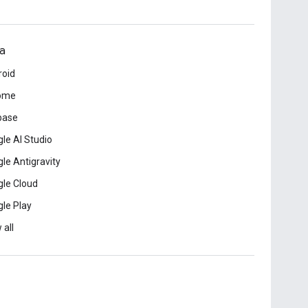
a
roid
ome
base
le AI Studio
le Antigravity
le Cloud
le Play
 all