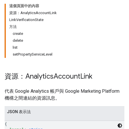
這個頁面中的內容
資源：AnalyticsAccountLink
LinkVerificationState
方法
create
delete
list
setPropertyServiceLevel
資源：Analytics
Account
Link
代表 Google Analytics 帳戶與 Google Marketing Platform
機構之間連結的資源訊息。
JSON 表示法
{