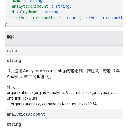
"name"
: 
string
,
"analyticsAccount"
: 
string
,
"displayName"
: 
string
,
"linkVerificationState"
: 
enum (
LinkVerificationStat
}
欄位
name
string
ID。這個 AnalyticsAccountLink 的資源名稱。請注意，資源 ID 與
Analytics 帳戶的 ID 相同。
格式：
organizations/{org_id}/analyticsAccountLinks/{analytics_acco
unt_link_id} 範例：
「organizations/xyz/analyticsAccountLinks/1234」
analytics
Account
string