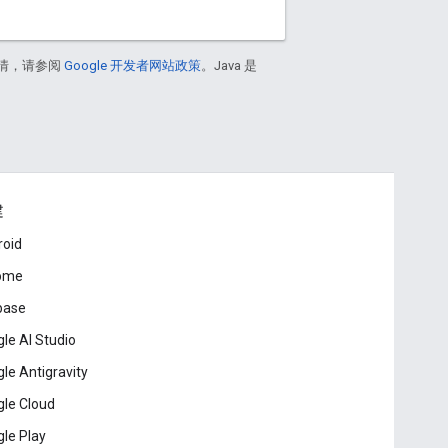
情，请参阅
Google 开发者网站政策
。Java 是
建
roid
ome
base
le AI Studio
le Antigravity
le Cloud
le Play