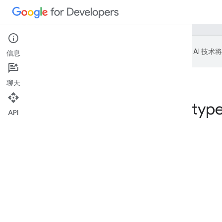
Google 会使用 AI
信息
聊天
Package google
.
typ
API
本页内容
索引
LatLng
索引
LatLng
（消息）