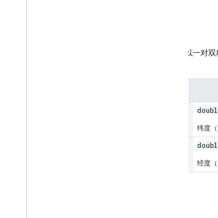
Lat
Lng
表示纬度/经度对的对象。该对象以一对
值必须介于标准化范围内。
字段
latitude
doubl
纬度（以
longitude
doubl
经度（以