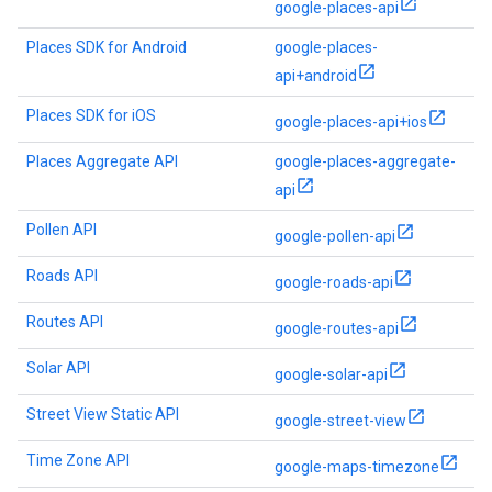
google-places-api
Places SDK for Android
google-places-
api+android
Places SDK for iOS
google-places-api+ios
Places Aggregate API
google-places-aggregate-
api
Pollen API
google-pollen-api
Roads API
google-roads-api
Routes API
google-routes-api
Solar API
google-solar-api
Street View Static API
google-street-view
Time Zone API
google-maps-timezone