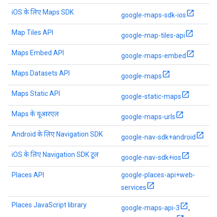
iOS के लिए Maps SDK
google-maps-sdk-ios
Map Tiles API
google-map-tiles-api
Maps Embed API
google-maps-embed
Maps Datasets API
google-maps
Maps Static API
google-static-maps
Maps के यूआरएल
google-maps-urls
Android के लिए Navigation SDK
google-nav-sdk+android
iOS के लिए Navigation SDK टूल
google-nav-sdk+ios
Places API
google-places-api+web-
services
Places JavaScript library
google-maps-api-3
,