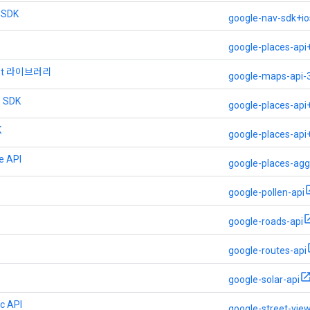
 SDK
google-nav-sdk+io
google-places-api
ript 라이브러리
google-maps-api-
s SDK
google-places-api
K
google-places-api
e API
google-places-agg
google-pollen-api
google-roads-api
google-routes-api
google-solar-api
ic API
google-street-vie