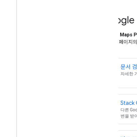
AI 리소스
Google
개요
상담사 기술
Google Maps P
에이전트 UI 툴킷 (실험 단계)
니다. 이 페이지의
Code Assist 툴킷 (실험용)
보세요.
Maps Grounding Lite
권장사항
문서 
search
API 보안 권장사항
자세한 
디지털 서명 가이드
최적화 가이드
웹 서비스 사용량 최적화
Stac
보안 및 규정 준수
다른 Go
변을 받
개요
보안 안내
대상 서비스 범위