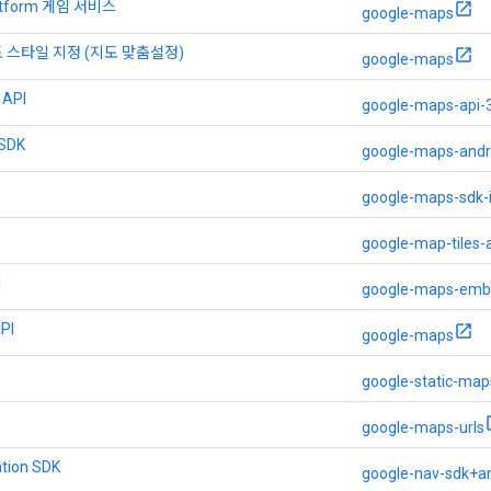
latform 게임 서비스
google-maps
 스타일 지정 (지도 맞춤설정)
google-maps
 API
google-maps-api-
 SDK
google-maps-andr
google-maps-sdk-
google-map-tiles-
I
google-maps-em
PI
google-maps
google-static-map
google-maps-urls
tion SDK
google-nav-sdk+a