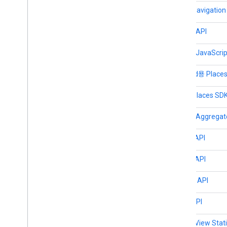
iOS용 Navigation
Places API
Places JavaSc
Android용 Place
iOS용 Places SD
Places Aggregat
Pollen API
Roads API
Routes API
Solar API
Street View Stat