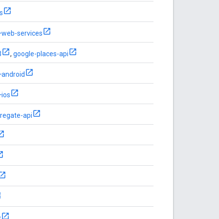
s
+web-services
3
,
google-places-api
+android
+ios
regate-api
w