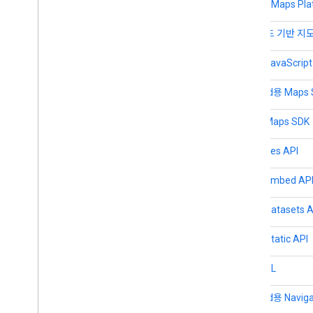
Google Maps P
클라우드 기반 지도
Maps JavaScript
Android용 Maps
iOS용 Maps SDK
Map Tiles API
Maps Embed AP
Maps Datasets A
Maps Static API
지도 URL
Android용 Naviga