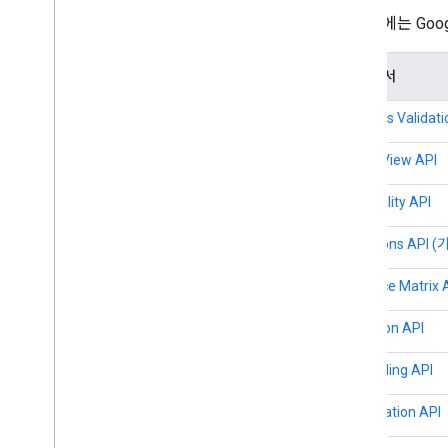
지도 노출 범위 세부정보
아래 표에는 Goog
모바일 OS 및 소프트웨어 지원
출시 전 검사 목록
제품 문서
프리미엄 플랜
프로젝트 역할 비교
Address Validati
루트 CA 이전 관련 FAQ
URL 인코딩
Aerial View API
Word
Press 사용자
Air Quality API
Directions API (
Distance Matrix
Elevation API
Geocoding API
Geolocation API