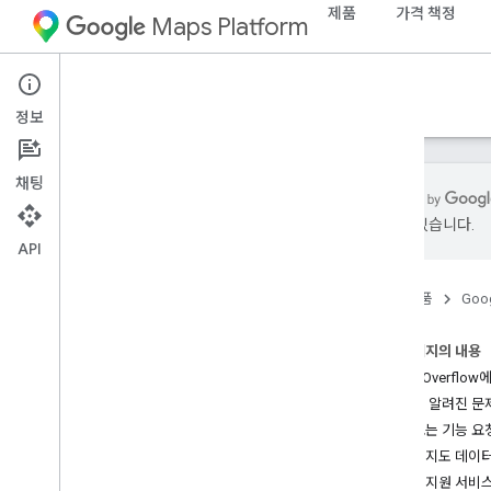
제품
가격 책정
Maps Platform
Support Services
정보
채팅
있을 수 있습니다.
API
Google Maps Platform 문서
홈
제품
Goog
시작하기
Google Maps Platform 시작하기
이 페이지의 내용
지도 데모 키 가져오기 및 사용하기
Stack Overflo
기능 탐색기
이슈 및 알려진 문
지도 ID
버그 또는 기능 요
FAQ
잘못된 지도 데이
지원 및 리소스
적절한 지원 서비
고객 지원