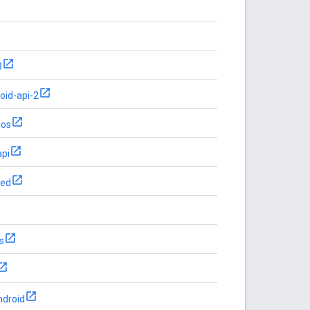
3
oid-api-2
ios
api
bed
s
ndroid