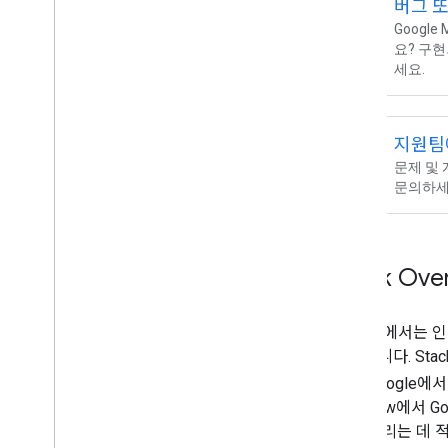
버그 또
사고 관리
bug_report
Googl
Trust Center
요? 구현
세요.
유틸리티
인코딩된 폴리라인 알고리즘 형식
대화형 폴리라인 인코더 유틸리티
지원팀
대화형 폴리라인 디코더 유틸리티
contact_support
문제 및 
문의하세
약관 및 정책
Google Maps Platform 약관
유럽 경제 지역 (EEA) 약관
EEA FAQ
Stack Ov
추가 리소스
Google에서는
애셋 추적 계획
처리합니다. Sta
지원 중단
트는 Google에
도메인
Overflow에서 
출시 단계
문을 올리는 데 
기존 제품