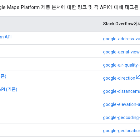
le Maps Platform 제품 문서에 대한 링크 및 각 API에 대해 태그된 
Stack Overflo
on API
google-address-val
google-aerial-view
google-air-quality-
기존)
google-direction
 API (기존)
google-distancema
google-elevation-a
google-geocoding-
google-geolocatio