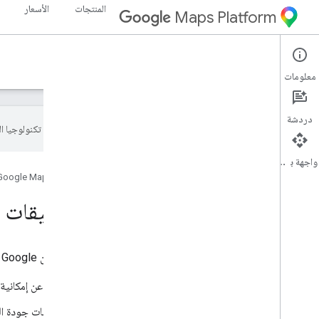
المنتجات
الأسعار
Maps Platform
Documentation
معلومات
دردشة
تستخدم Google تكنولوجيا الذكاء الاصطناعي لترجمة المحتوى إلى لغتك المفضّلة، وقد تتضمّن بعض الأخطاء.
واجهة برمجة التطبيقات
الصفحة الرئيسية
المنتجات
Google Maps Platform
واجهات برمجة التطبيقات ل
تتضمّن مجموعة Environment APIs من Google ما يلي:
Solar API
: يمكنك طلب معلومات عن إمكانية ا
Air Quality API
: يمكنك طلب بيانات جودة الهواء، بما في ذلك أكثر من 70 مؤشرًا لجود