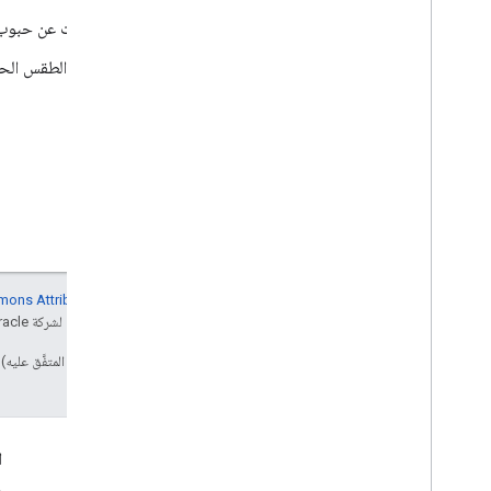
Pollen API
: يمكنك طلب معلومات عن حبوب ال
Weather API
: يمكنك طلب حالة الطقس الحال
إنّ محتوى هذه الصفحة مرخّص بموجب
ترخيص Creative Commons Attribution 4.0‏
Google Developers‏
. إنّ Java هي علامة تجارية مسجَّلة لشركة Oracle و/أو شركائها التابعين.
تاريخ التعديل الأخير: 2025-07-26 (حسب التوقيت العالمي المتفَّق عليه)
التفاعل
ا