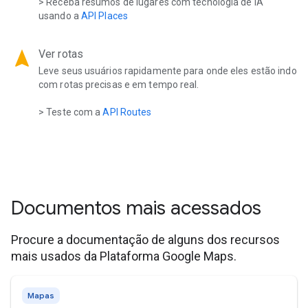
> Receba resumos de lugares com tecnologia de IA
usando a
API Places
navigation
Ver rotas
Leve seus usuários rapidamente para onde eles estão indo
com rotas precisas e em tempo real.
> Teste com a
API Routes
Documentos mais acessados
Procure a documentação de alguns dos recursos
mais usados da Plataforma Google Maps.
Mapas