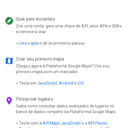
explore
Guia para iniciantes
Crie uma conta, gere uma chave de API, ative APIs e SDKs
e comece a criar.
>
Leia o guia
e dê os primeiros passos
map
Criar seu primeiro mapa
Chegou agora à Plataforma Google Maps? Crie seu
primeiro mapa com um marcador.
> Teste em
JavaScript
,
Android
e
iOS
location_on
Pesquisar lugares
Saiba como consultar dados avançados de lugares no
banco de dados completo da Plataforma Google Maps.
> Teste com a
API Maps JavaScript
e a
API Places