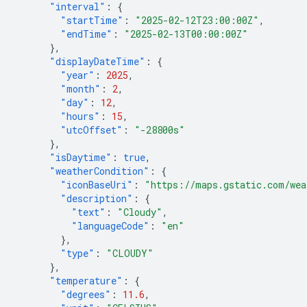
"interval"
:
{
"startTime"
:
"2025-02-12T23:00:00Z"
,
"endTime"
:
"2025-02-13T00:00:00Z"
},
"displayDateTime"
:
{
"year"
:
2025
,
"month"
:
2
,
"day"
:
12
,
"hours"
:
15
,
"utcOffset"
:
"-28800s"
},
"isDaytime"
:
true
,
"weatherCondition"
:
{
"iconBaseUri"
:
"https://maps.gstatic.com/wea
"description"
:
{
"text"
:
"Cloudy"
,
"languageCode"
:
"en"
},
"type"
:
"CLOUDY"
},
"temperature"
:
{
"degrees"
:
11.6
,