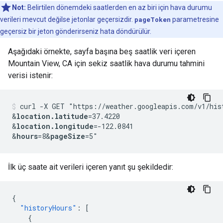
Not:
Belirtilen dönemdeki saatlerden en az biri için hava durumu
verileri mevcut değilse jetonlar geçersizdir.
pageToken
parametresine
geçersiz bir jeton gönderirseniz hata döndürülür.
Aşağıdaki örnekte, sayfa başına beş saatlik veri içeren
Mountain View, CA için sekiz saatlik hava durumu tahmini
verisi istenir:
curl -X GET "https://weather.googleapis.com/v1/his
&
location.latitude
=37.4220
&
location.longitude
=-122.0841
&
hours
=8&
pageSize
=5"
İlk üç saate ait verileri içeren yanıt şu şekildedir:
{
"historyHours"
:
[
{