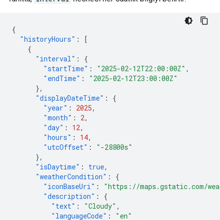
{
"historyHours"
:
[
{
"interval"
:
{
"startTime"
:
"2025-02-12T22:00:00Z"
,
"endTime"
:
"2025-02-12T23:00:00Z"
},
"displayDateTime"
:
{
"year"
:
2025
,
"month"
:
2
,
"day"
:
12
,
"hours"
:
14
,
"utcOffset"
:
"-28800s"
},
"isDaytime"
:
true
,
"weatherCondition"
:
{
"iconBaseUri"
:
"https://maps.gstatic.com/wea
"description"
:
{
"text"
:
"Cloudy"
,
"languageCode"
:
"en"