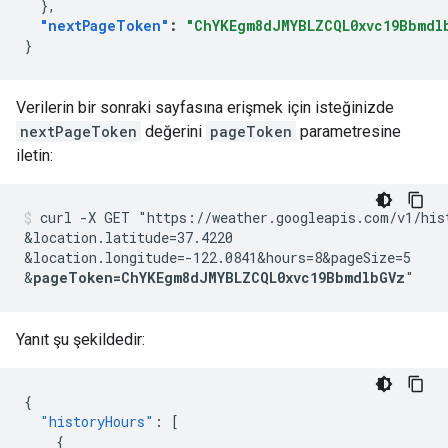
},
"nextPageToken"
:
"ChYKEgm8dJMYBLZCQL0xvc19Bbmdl
}
Verilerin bir sonraki sayfasına erişmek için isteğinizde
nextPageToken
değerini
pageToken
parametresine
iletin:
curl -X GET "https://weather.googleapis.com/v1/his
&location.latitude=37.4220
&location.longitude=-122.0841
&hours=8
&pageSize=5
&
pageToken=ChYKEgm8dJMYBLZCQL0xvc19BbmdlbGVz
"
Yanıt şu şekildedir:
{
"historyHours"
:
[
{