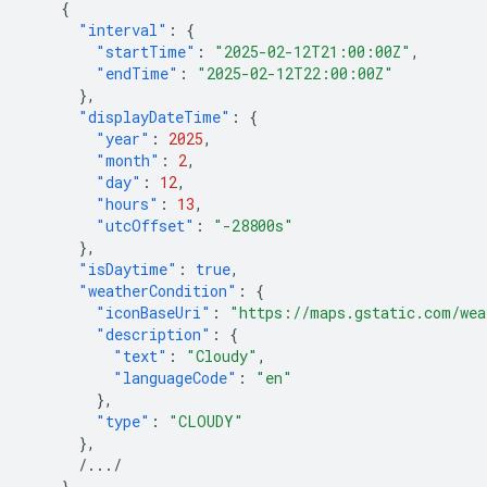
{
"interval"
:
{
"startTime"
:
"2025-02-12T21:00:00Z"
,
"endTime"
:
"2025-02-12T22:00:00Z"
},
"displayDateTime"
:
{
"year"
:
2025
,
"month"
:
2
,
"day"
:
12
,
"hours"
:
13
,
"utcOffset"
:
"-28800s"
},
"isDaytime"
:
true
,
"weatherCondition"
:
{
"iconBaseUri"
:
"https://maps.gstatic.com/wea
"description"
:
{
"text"
:
"Cloudy"
,
"languageCode"
:
"en"
},
"type"
:
"CLOUDY"
},
/.../
},