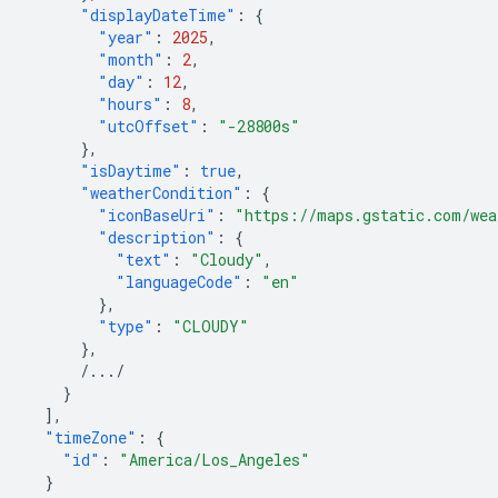
"displayDateTime"
:
{
"year"
:
2025
,
"month"
:
2
,
"day"
:
12
,
"hours"
:
8
,
"utcOffset"
:
"-28800s"
},
"isDaytime"
:
true
,
"weatherCondition"
:
{
"iconBaseUri"
:
"https://maps.gstatic.com/wea
"description"
:
{
"text"
:
"Cloudy"
,
"languageCode"
:
"en"
},
"type"
:
"CLOUDY"
},
/.../
}
],
"timeZone"
:
{
"id"
:
"America/Los_Angeles"
}