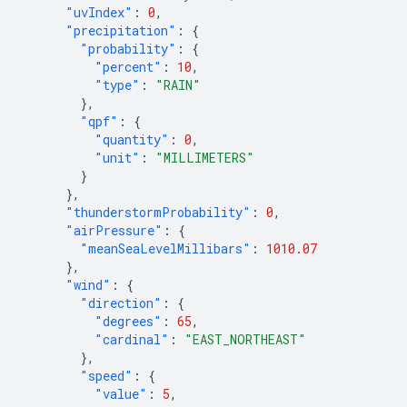
"uvIndex"
:
0
,
"precipitation"
:
{
"probability"
:
{
"percent"
:
10
,
"type"
:
"RAIN"
},
"qpf"
:
{
"quantity"
:
0
,
"unit"
:
"MILLIMETERS"
}
},
"thunderstormProbability"
:
0
,
"airPressure"
:
{
"meanSeaLevelMillibars"
:
1010.07
},
"wind"
:
{
"direction"
:
{
"degrees"
:
65
,
"cardinal"
:
"EAST_NORTHEAST"
},
"speed"
:
{
"value"
:
5
,