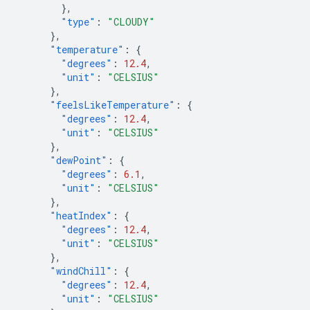
},
"type"
:
"CLOUDY"
},
"temperature"
:
{
"degrees"
:
12.4
,
"unit"
:
"CELSIUS"
},
"feelsLikeTemperature"
:
{
"degrees"
:
12.4
,
"unit"
:
"CELSIUS"
},
"dewPoint"
:
{
"degrees"
:
6.1
,
"unit"
:
"CELSIUS"
},
"heatIndex"
:
{
"degrees"
:
12.4
,
"unit"
:
"CELSIUS"
},
"windChill"
:
{
"degrees"
:
12.4
,
"unit"
:
"CELSIUS"