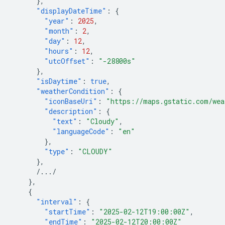
},
"displayDateTime"
:
{
"year"
:
2025
,
"month"
:
2
,
"day"
:
12
,
"hours"
:
12
,
"utcOffset"
:
"-28800s"
},
"isDaytime"
:
true
,
"weatherCondition"
:
{
"iconBaseUri"
:
"https://maps.gstatic.com/wea
"description"
:
{
"text"
:
"Cloudy"
,
"languageCode"
:
"en"
},
"type"
:
"CLOUDY"
},
/.../
},
{
"interval"
:
{
"startTime"
:
"2025-02-12T19:00:00Z"
,
"endTime"
:
"2025-02-12T20:00:00Z"