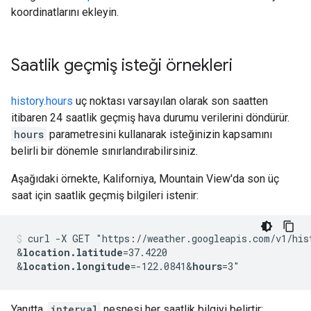
koordinatlarını ekleyin.
Saatlik geçmiş isteği örnekleri
history.hours
uç noktası varsayılan olarak son saatten
itibaren 24 saatlik geçmiş hava durumu verilerini döndürür.
hours
parametresini kullanarak isteğinizin kapsamını
belirli bir dönemle sınırlandırabilirsiniz.
Aşağıdaki örnekte, Kaliforniya, Mountain View'da son üç
saat için saatlik geçmiş bilgileri istenir:
curl -X GET "https://weather.googleapis.com/v1/his
&
location.latitude
=37.4220
&
location.longitude
=-122.0841
&
hours
=3"
Yanıtta,
interval
nesnesi her saatlik bilgiyi belirtir: