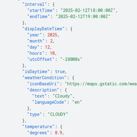
"interval"
:
{
"startTime"
:
"2025-02-12T18:00:00Z"
,
"endTime"
:
"2025-02-12T19:00:00Z"
},
"displayDateTime"
:
{
"year"
:
2025
,
"month"
:
2
,
"day"
:
12
,
"hours"
:
10
,
"utcOffset"
:
"-28800s"
},
"isDaytime"
:
true
,
"weatherCondition"
:
{
"iconBaseUri"
:
"https://maps.gstatic.com/wea
"description"
:
{
"text"
:
"Cloudy"
,
"languageCode"
:
"en"
},
"type"
:
"CLOUDY"
},
"temperature"
:
{
"degrees"
:
8.9
,