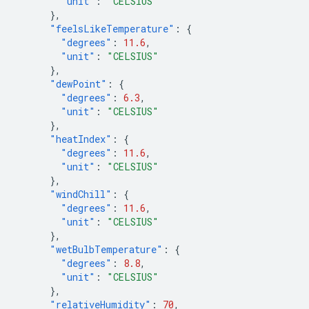
"unit"
:
"CELSIUS"
},
"feelsLikeTemperature"
:
{
"degrees"
:
11.6
,
"unit"
:
"CELSIUS"
},
"dewPoint"
:
{
"degrees"
:
6.3
,
"unit"
:
"CELSIUS"
},
"heatIndex"
:
{
"degrees"
:
11.6
,
"unit"
:
"CELSIUS"
},
"windChill"
:
{
"degrees"
:
11.6
,
"unit"
:
"CELSIUS"
},
"wetBulbTemperature"
:
{
"degrees"
:
8.8
,
"unit"
:
"CELSIUS"
},
"relativeHumidity"
:
70
,