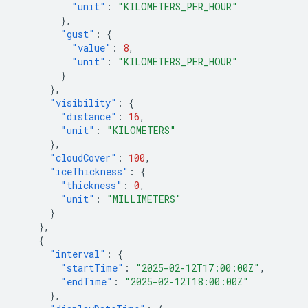
"unit"
:
"KILOMETERS_PER_HOUR"
},
"gust"
:
{
"value"
:
8
,
"unit"
:
"KILOMETERS_PER_HOUR"
}
},
"visibility"
:
{
"distance"
:
16
,
"unit"
:
"KILOMETERS"
},
"cloudCover"
:
100
,
"iceThickness"
:
{
"thickness"
:
0
,
"unit"
:
"MILLIMETERS"
}
},
{
"interval"
:
{
"startTime"
:
"2025-02-12T17:00:00Z"
,
"endTime"
:
"2025-02-12T18:00:00Z"
},