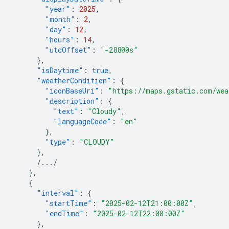
"year"
:
2025
,
"month"
:
2
,
"day"
:
12
,
"hours"
:
14
,
"utcOffset"
:
"-28800s"
},
"isDaytime"
:
true
,
"weatherCondition"
:
{
"iconBaseUri"
:
"https://maps.gstatic.com/wea
"description"
:
{
"text"
:
"Cloudy"
,
"languageCode"
:
"en"
},
"type"
:
"CLOUDY"
},
/.../
},
{
"interval"
:
{
"startTime"
:
"2025-02-12T21:00:00Z"
,
"endTime"
:
"2025-02-12T22:00:00Z"
},