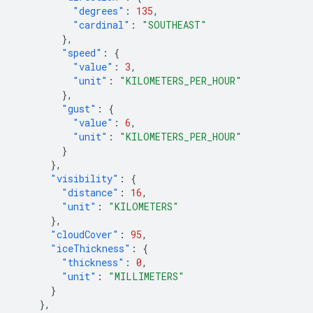
"degrees"
:
135
,
"cardinal"
:
"SOUTHEAST"
},
"speed"
:
{
"value"
:
3
,
"unit"
:
"KILOMETERS_PER_HOUR"
},
"gust"
:
{
"value"
:
6
,
"unit"
:
"KILOMETERS_PER_HOUR"
}
},
"visibility"
:
{
"distance"
:
16
,
"unit"
:
"KILOMETERS"
},
"cloudCover"
:
95
,
"iceThickness"
:
{
"thickness"
:
0
,
"unit"
:
"MILLIMETERS"
}
},