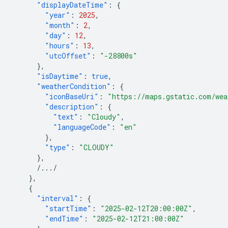
"displayDateTime"
:
{
"year"
:
2025
,
"month"
:
2
,
"day"
:
12
,
"hours"
:
13
,
"utcOffset"
:
"-28800s"
},
"isDaytime"
:
true
,
"weatherCondition"
:
{
"iconBaseUri"
:
"https://maps.gstatic.com/wea
"description"
:
{
"text"
:
"Cloudy"
,
"languageCode"
:
"en"
},
"type"
:
"CLOUDY"
},
/.../
},
{
"interval"
:
{
"startTime"
:
"2025-02-12T20:00:00Z"
,
"endTime"
:
"2025-02-12T21:00:00Z"