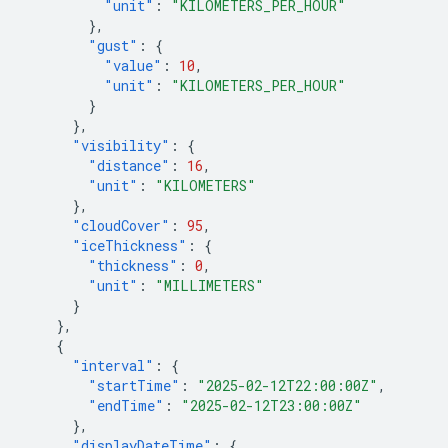
"unit"
:
"KILOMETERS_PER_HOUR"
},
"gust"
:
{
"value"
:
10
,
"unit"
:
"KILOMETERS_PER_HOUR"
}
},
"visibility"
:
{
"distance"
:
16
,
"unit"
:
"KILOMETERS"
},
"cloudCover"
:
95
,
"iceThickness"
:
{
"thickness"
:
0
,
"unit"
:
"MILLIMETERS"
}
},
{
"interval"
:
{
"startTime"
:
"2025-02-12T22:00:00Z"
,
"endTime"
:
"2025-02-12T23:00:00Z"
},
"displayDateTime"
:
{