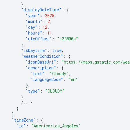
},
"displayDateTime"
:
{
"year"
:
2025
,
"month"
:
2
,
"day"
:
12
,
"hours"
:
11
,
"utcOffset"
:
"-28800s"
},
"isDaytime"
:
true
,
"weatherCondition"
:
{
"iconBaseUri"
:
"https://maps.gstatic.com/wea
"description"
:
{
"text"
:
"Cloudy"
,
"languageCode"
:
"en"
},
"type"
:
"CLOUDY"
},
/.../
}
],
"timeZone"
:
{
"id"
:
"America/Los_Angeles"