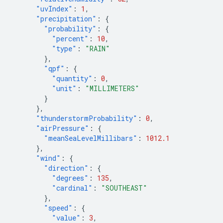
"uvIndex"
:
1
,
"precipitation"
:
{
"probability"
:
{
"percent"
:
10
,
"type"
:
"RAIN"
},
"qpf"
:
{
"quantity"
:
0
,
"unit"
:
"MILLIMETERS"
}
},
"thunderstormProbability"
:
0
,
"airPressure"
:
{
"meanSeaLevelMillibars"
:
1012.1
},
"wind"
:
{
"direction"
:
{
"degrees"
:
135
,
"cardinal"
:
"SOUTHEAST"
},
"speed"
:
{
"value"
:
3
,