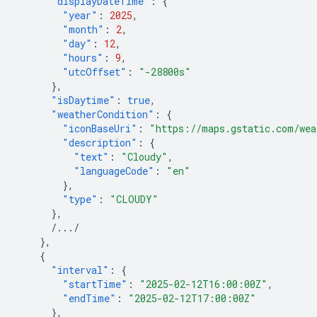
"displayDateTime"
:
{
"year"
:
2025
,
"month"
:
2
,
"day"
:
12
,
"hours"
:
9
,
"utcOffset"
:
"-28800s"
},
"isDaytime"
:
true
,
"weatherCondition"
:
{
"iconBaseUri"
:
"https://maps.gstatic.com/wea
"description"
:
{
"text"
:
"Cloudy"
,
"languageCode"
:
"en"
},
"type"
:
"CLOUDY"
},
/.../
},
{
"interval"
:
{
"startTime"
:
"2025-02-12T16:00:00Z"
,
"endTime"
:
"2025-02-12T17:00:00Z"
},