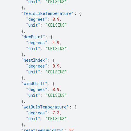
"unit"
:
"CELSIUS"
},
"feelsLikeTemperature"
:
{
"degrees"
:
8.9
,
"unit"
:
"CELSIUS"
},
"dewPoint"
:
{
"degrees"
:
5.9
,
"unit"
:
"CELSIUS"
},
"heatIndex"
:
{
"degrees"
:
8.9
,
"unit"
:
"CELSIUS"
},
"windChill"
:
{
"degrees"
:
8.9
,
"unit"
:
"CELSIUS"
},
"wetBulbTemperature"
:
{
"degrees"
:
7.3
,
"unit"
:
"CELSIUS"
},
"relativeHumidity"
:
82
,