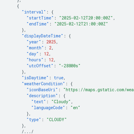
{
"interval"
:
{
"startTime"
:
"2025-02-12T20:00:00Z"
,
"endTime"
:
"2025-02-12T21:00:00Z"
},
"displayDateTime"
:
{
"year"
:
2025
,
"month"
:
2
,
"day"
:
12
,
"hours"
:
12
,
"utcOffset"
:
"-28800s"
},
"isDaytime"
:
true
,
"weatherCondition"
:
{
"iconBaseUri"
:
"https://maps.gstatic.com/wea
"description"
:
{
"text"
:
"Cloudy"
,
"languageCode"
:
"en"
},
"type"
:
"CLOUDY"
},
/.../