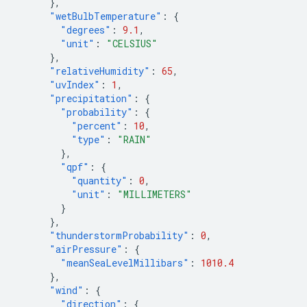
},
"wetBulbTemperature"
:
{
"degrees"
:
9.1
,
"unit"
:
"CELSIUS"
},
"relativeHumidity"
:
65
,
"uvIndex"
:
1
,
"precipitation"
:
{
"probability"
:
{
"percent"
:
10
,
"type"
:
"RAIN"
},
"qpf"
:
{
"quantity"
:
0
,
"unit"
:
"MILLIMETERS"
}
},
"thunderstormProbability"
:
0
,
"airPressure"
:
{
"meanSeaLevelMillibars"
:
1010.4
},
"wind"
:
{
"direction"
:
{