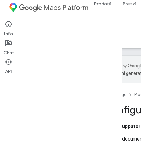
Prodotti
Prezzi
Maps Platform
Web
Street View Static API
Info
Guide
Risorse
Chat
API
traduzioni generat
API Street View Static
Panoramica
Home page
Pro
Configurazione
Configur
Configurare l'API Street View Static
Usa una firma digitale
Sviluppato
Guide per gli sviluppatori
Questo documento