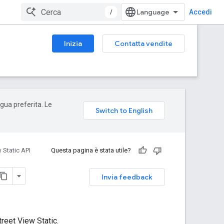
/
Accedi
Inizia
Contatta vendite
ngua preferita. Le
 Static API
Questa pagina è stata utile?
Invia feedback
reet View Static.