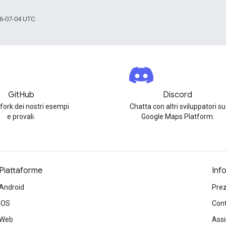
6-07-04 UTC.
GitHub
Discord
 fork dei nostri esempi
Chatta con altri sviluppatori su
e provali.
Google Maps Platform.
Piattaforme
Inf
Android
Prez
iOS
Cont
Web
Ass