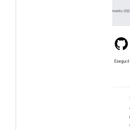
consociate.
Ultimo aggiornamento 202
Stack Overflow
Poni una domanda sotto il tag
Esegui il
google-maps.
Ulteriori informazioni
Domande frequenti
Esploratore delle funzionalità
Best practice per la sicurezza delle API