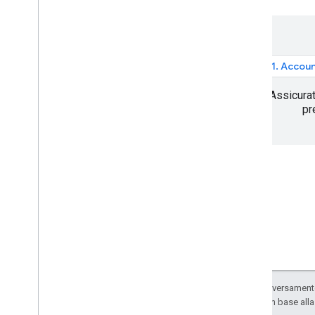
Richiesta e risposta di Street View
Metadati immagine
Best practice
1. Accoun
Best practice per l'API Static Web
Assicurat
pr
Salvo quando diversamente 
sono concessi in base all