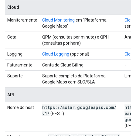
Cloud
Monitoramento
Cloud Monitoring
em "Plataforma
Cloud
Google Maps"
serviç
Cota
QPM (consultas por minuto) e QPH
Anual
(consultas por hora)
Logging
Cloud Logging
(opcional)
Cloud
Faturamento
Conta do Cloud Billing
-
Suporte
Suporte completo da Plataforma
Limit
Google Maps com SLO/SLA
API
https:
/
/
solar
.
googleapis
.
com
/
http
Nome do host
v1
/
eart
(REST)
goog
(REST