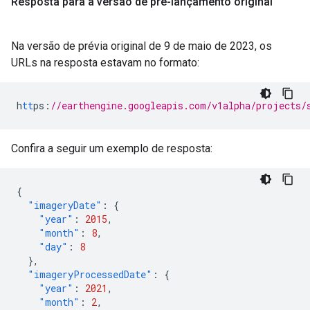
Resposta para a versão de pré-lançamento original
Na versão de prévia original de 9 de maio de 2023, os
URLs na resposta estavam no formato:
h
tt
ps
:
//earthengine.googleapis.com/v1alpha/projects/
Confira a seguir um exemplo de resposta:
{
"imageryDate"
:
{
"year"
:
2015
,
"month"
:
8
,
"day"
:
8
},
"imageryProcessedDate"
:
{
"year"
:
2021
,
"month"
:
2
,