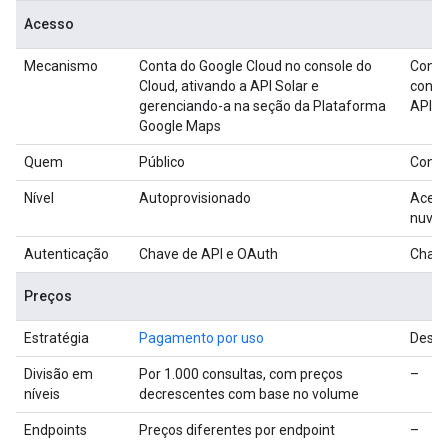
Acesso
Mecanismo
Conta do Google Cloud no console do
Conta
Cloud, ativando a API Solar e
conso
gerenciando-a na seção da Plataforma
API E
Google Maps
Quem
Público
Contr
Nível
Autoprovisionado
Acess
nuve
Autenticação
Chave de API e OAuth
Chave
Preços
Estratégia
Pagamento por uso
Desco
Divisão em
Por 1.000 consultas, com preços
–
níveis
decrescentes com base no volume
Endpoints
Preços diferentes por endpoint
–