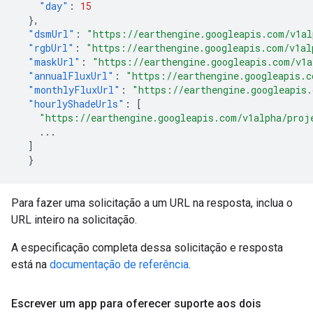
"day"
:
15
},
"dsmUrl"
:
"https://earthengine.googleapis.com/v1al
"rgbUrl"
:
"https://earthengine.googleapis.com/v1al
"maskUrl"
:
"https://earthengine.googleapis.com/v1a
"annualFluxUrl"
:
"https://earthengine.googleapis.c
"monthlyFluxUrl"
:
"https://earthengine.googleapis.
"hourlyShadeUrls"
:
[
"https://earthengine.googleapis.com/v1alpha/proj
...
]
}
Para fazer uma solicitação a um URL na resposta, inclua o
URL inteiro na solicitação.
A especificação completa dessa solicitação e resposta
está na
documentação de referência
.
Escrever um app para oferecer suporte aos dois