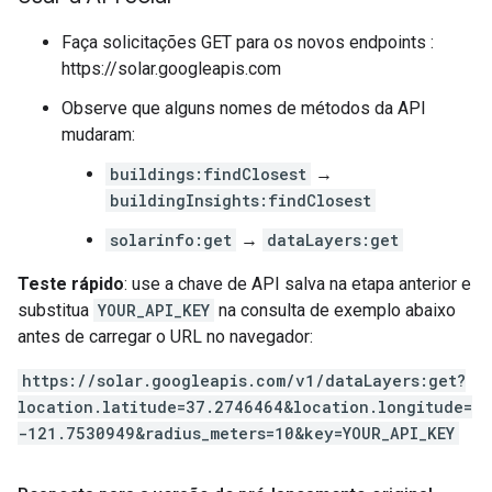
Faça solicitações GET para os novos endpoints :
https://solar.googleapis.com
Observe que alguns nomes de métodos da API
mudaram:
buildings:findClosest
→
buildingInsights:findClosest
solarinfo:get
→
dataLayers:get
Teste rápido
: use a chave de API salva na etapa anterior e
substitua
YOUR_API_KEY
na consulta de exemplo abaixo
antes de carregar o URL no navegador:
https://solar.googleapis.com/v1/dataLayers:get?
location.latitude=37.2746464&location.longitude=
-121.7530949&radius_meters=10&key=YOUR_API_KEY