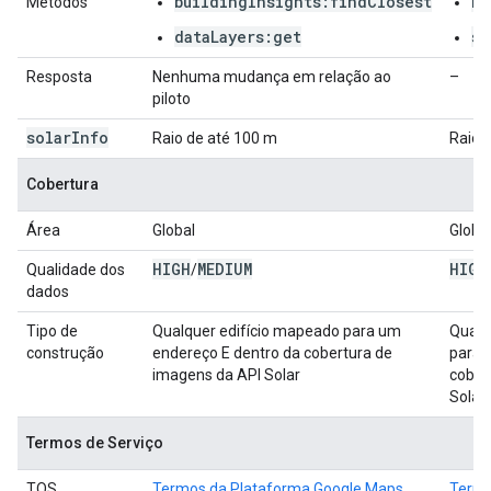
buildingInsights:findClosest
bu
Métodos
dataLayers:get
so
Resposta
Nenhuma mudança em relação ao
–
piloto
solar
Info
Raio de até 100 m
Raio 
Cobertura
Área
Global
Globa
HIGH
MEDIUM
HIGH
Qualidade dos
/
dados
Tipo de
Qualquer edifício mapeado para um
Qualq
construção
endereço E dentro da cobertura de
para 
imagens da API Solar
cober
Solar
Termos de Serviço
TOS
Termos da Plataforma Google Maps
Termo