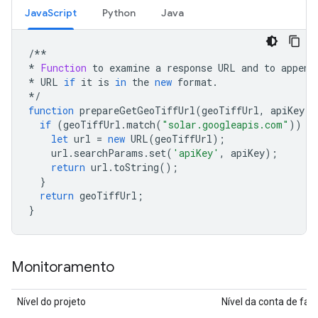
JavaScript
Python
Java
/
**

*
Function
to
examine
a
response
URL
and
to
append
*
URL
if
it
is
in
the
new
format
.
*
/
function
prepareGetGeoTiffUrl
(
geoTiffUrl
,
apiKey
)
if
(
geoTiffUrl
.
match
(
"solar.googleapis.com"
))
{
let
url
=
new
URL
(
geoTiffUrl
);
url
.
searchParams
.
set
(
'apiKey'
,
apiKey
);
return
url
.
toString
();
}
return
geoTiffUrl
;
}
Monitoramento
Nível do projeto
Nível da conta de fa