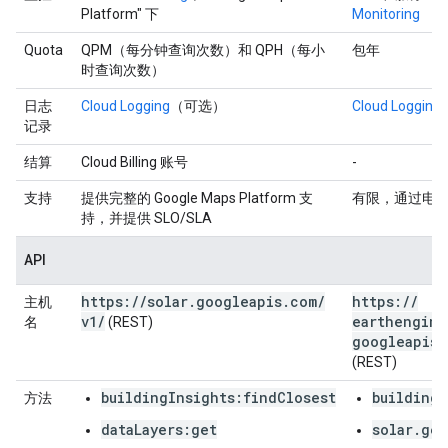
Platform" 下
Monitoring
Quota
QPM（每分钟查询次数）和 QPH（每小
包年
时查询次数）
日志
Cloud Logging
（可选）
Cloud Logging
记录
结算
Cloud Billing 账号
-
支持
提供完整的 Google Maps Platform 支
有限，通过电
持，并提供 SLO/SLA
API
https:
/
/
solar
.
googleapis
.
com
/
https:
/
/
主机
v1
/
earthengine
名
(REST)
googleapis
.
(REST)
buildingInsights:findClosest
buildings
方法
dataLayers:get
solar.get