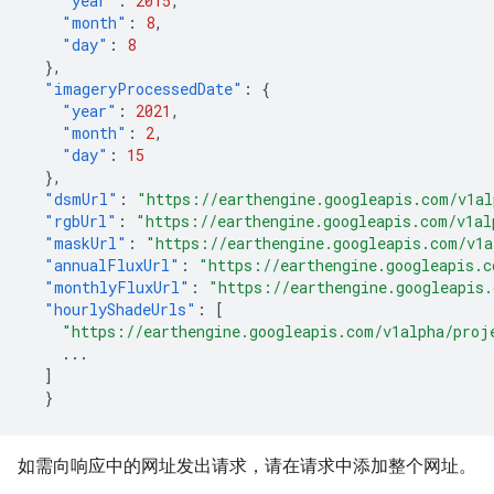
"year"
:
2015
,
"month"
:
8
,
"day"
:
8
},
"imageryProcessedDate"
:
{
"year"
:
2021
,
"month"
:
2
,
"day"
:
15
},
"dsmUrl"
:
"https://earthengine.googleapis.com/v1al
"rgbUrl"
:
"https://earthengine.googleapis.com/v1al
"maskUrl"
:
"https://earthengine.googleapis.com/v1a
"annualFluxUrl"
:
"https://earthengine.googleapis.c
"monthlyFluxUrl"
:
"https://earthengine.googleapis.
"hourlyShadeUrls"
:
[
"https://earthengine.googleapis.com/v1alpha/proj
...
]
}
如需向响应中的网址发出请求，请在请求中添加整个网址。