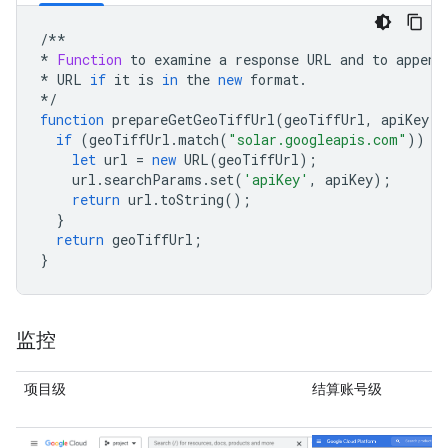
/
**

*
Function
to
examine
a
response
URL
and
to
append
*
URL
if
it
is
in
the
new
format
.
*
/
function
prepareGetGeoTiffUrl
(
geoTiffUrl
,
apiKey
)
if
(
geoTiffUrl
.
match
(
"solar.googleapis.com"
))
{
let
url
=
new
URL
(
geoTiffUrl
);
url
.
searchParams
.
set
(
'apiKey'
,
apiKey
);
return
url
.
toString
();
}
return
geoTiffUrl
;
}
监控
项目级
结算账号级