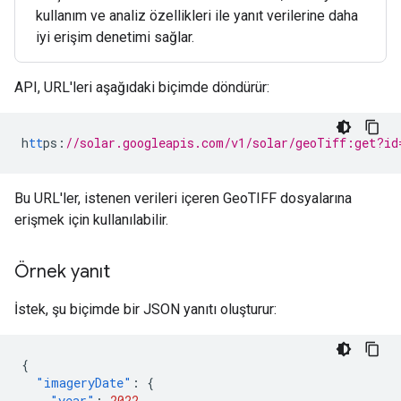
kullanım ve analiz özellikleri ile yanıt verilerine daha
iyi erişim denetimi sağlar.
API, URL'leri aşağıdaki biçimde döndürür:
h
tt
ps
:
//solar.googleapis.com/v1/solar/geoTiff:get?id
Bu URL'ler, istenen verileri içeren GeoTIFF dosyalarına
erişmek için kullanılabilir.
Örnek yanıt
İstek, şu biçimde bir JSON yanıtı oluşturur:
{
"imageryDate"
:
{
"year"
:
2022
,