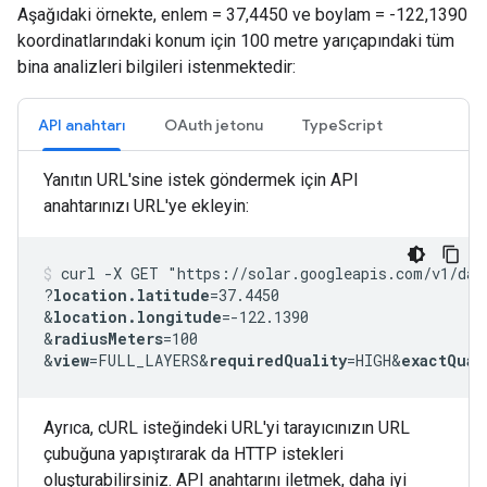
Aşağıdaki örnekte, enlem = 37,4450 ve boylam = -122,1390
koordinatlarındaki konum için 100 metre yarıçapındaki tüm
bina analizleri bilgileri istenmektedir:
API anahtarı
OAuth jetonu
TypeScript
Yanıtın URL'sine istek göndermek için API
anahtarınızı URL'ye ekleyin:
curl -X GET "https://solar.googleapis.com/v1/dat
?
location.latitude
=37.4450
&
location.longitude
=-122.1390
&
radiusMeters
=100
&
view
=FULL_LAYERS&
requiredQuality
=HIGH&
exactQual
Ayrıca, cURL isteğindeki URL'yi tarayıcınızın URL
çubuğuna yapıştırarak da HTTP istekleri
oluşturabilirsiniz. API anahtarını iletmek, daha iyi