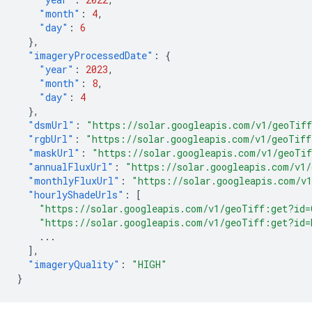
"month"
:
4
,
"day"
:
6
},
"imageryProcessedDate"
:
{
"year"
:
2023
,
"month"
:
8
,
"day"
:
4
},
"dsmUrl"
:
"https://solar.googleapis.com/v1/geoTif
"rgbUrl"
:
"https://solar.googleapis.com/v1/geoTif
"maskUrl"
:
"https://solar.googleapis.com/v1/geoTi
"annualFluxUrl"
:
"https://solar.googleapis.com/v1
"monthlyFluxUrl"
:
"https://solar.googleapis.com/v
"hourlyShadeUrls"
:
[
"https://solar.googleapis.com/v1/geoTiff:get?id
"https://solar.googleapis.com/v1/geoTiff:get?id
...
],
"imageryQuality"
:
"HIGH"
}