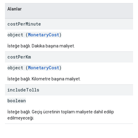
Alanlar
cost
Per
Minute
object (
MonetaryCost
)
İsteğe bağlı. Dakika başına maliyet.
cost
Per
Km
object (
MonetaryCost
)
İsteğe bağlı. Kilometre başına maliyet.
include
Tolls
boolean
İsteğe bağlı. Geçiş ücretinin toplam maliyete dahil edilip
edilmeyeceği.