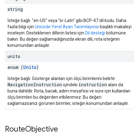
string
İsteğe bağlı. "en-US" veya "sr-Latn" gibi BCP-47 dil kodu. Daha
fazla bilgi için
Unicode Yerel Ayarı Tanımlayıcısı
başlıklı makaleyi
inceleyin. Desteklenen dillerin listesi için
Dil desteği
bölümüne
bakın. Bu değeri sağlamadığınızda ekran dili, rota isteğinin
konumundan anlaşılır.
units
enum (
Units
)
İsteğe bağlı. Gösterge alanları için ölçü birimlerini belirtir.
NavigationInstruction
instruction
içindeki
alanı da
buna dahildir. Rota, bacak, adım mesafesi ve süre için kullanılan
ölçü birimleri bu değerden etkilenmez. Bu değeri
sağlamazsanız görünen birimler, isteğin konumundan anlaşılır.
Route
Objective