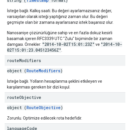
string (
Timestamp
format)
İsteğe bağlı. Kalkış saati. Bu değeri ayarlamazsanız değer,
varsayılan olarak isteği yaptığınız zaman olur. Bu değeri
geçmişte olan bir zamana ayarlarsanız istek başarısız olur.
Nanosaniye çözünürlüğüne sahip ve en fazla dokuz kesirli
basamak içeren RFC3339 UTC "Zulu" biçiminde bir zaman
"2014-10-02T15:01:23Z"
"2014-10-
damgası. Örnekler:
ve
02T15:01:23.045123456Z"
.
route
Modifiers
object (
RouteModifiers
)
İsteğe bağlı. Yolların hesaplanma şeklini etkileyen ve
karşılanması gereken bir dizi koşul.
route
Objective
object (
RouteObjective
)
Zorunlu. Optimize edilecek rota hedefidir.
language
Code