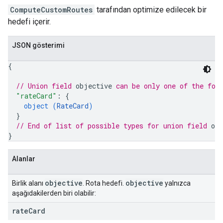
ComputeCustomRoutes
tarafından optimize edilecek bir
hedefi içerir.
JSON gösterimi
{
// Union field 
objective
 can be only one of the fol
"rateCard"
: 
{
object (
RateCard
)
}
// End of list of possible types for union field 
ob
}
Alanlar
objective
objective
Birlik alanı
. Rota hedefi.
yalnızca
aşağıdakilerden biri olabilir:
rate
Card