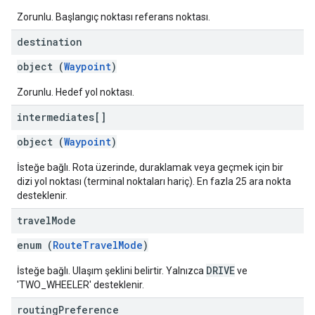
Zorunlu. Başlangıç noktası referans noktası.
destination
object (
Waypoint
)
Zorunlu. Hedef yol noktası.
intermediates[]
object (
Waypoint
)
İsteğe bağlı. Rota üzerinde, duraklamak veya geçmek için bir
dizi yol noktası (terminal noktaları hariç). En fazla 25 ara nokta
desteklenir.
travel
Mode
enum (
RouteTravelMode
)
DRIVE
İsteğe bağlı. Ulaşım şeklini belirtir. Yalnızca
ve
'TWO_WHEELER' desteklenir.
routing
Preference