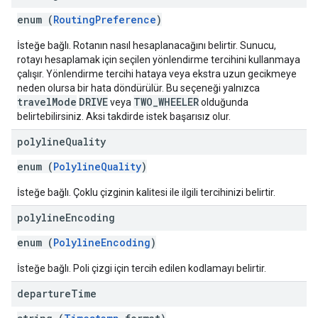
enum (
RoutingPreference
)
İsteğe bağlı. Rotanın nasıl hesaplanacağını belirtir. Sunucu,
rotayı hesaplamak için seçilen yönlendirme tercihini kullanmaya
çalışır. Yönlendirme tercihi hataya veya ekstra uzun gecikmeye
neden olursa bir hata döndürülür. Bu seçeneği yalnızca
travelMode
DRIVE
TWO_WHEELER
veya
olduğunda
belirtebilirsiniz. Aksi takdirde istek başarısız olur.
polyline
Quality
enum (
PolylineQuality
)
İsteğe bağlı. Çoklu çizginin kalitesi ile ilgili tercihinizi belirtir.
polyline
Encoding
enum (
PolylineEncoding
)
İsteğe bağlı. Poli çizgi için tercih edilen kodlamayı belirtir.
departure
Time