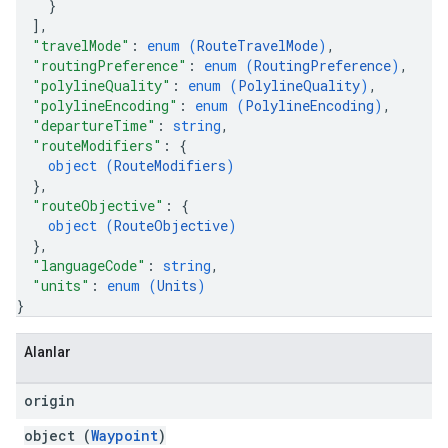
}
]
,
"travelMode"
: 
enum (
RouteTravelMode
)
,
"routingPreference"
: 
enum (
RoutingPreference
)
,
"polylineQuality"
: 
enum (
PolylineQuality
)
,
"polylineEncoding"
: 
enum (
PolylineEncoding
)
,
"departureTime"
: 
string
,
"routeModifiers"
: 
{
object (
RouteModifiers
)
}
,
"routeObjective"
: 
{
object (
RouteObjective
)
}
,
"languageCode"
: 
string
,
"units"
: 
enum (
Units
)
}
Alanlar
origin
object (
Waypoint
)