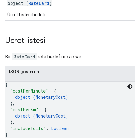
object (
RateCard
)
Ücret Listesi hedefi.
Ücret listesi
Bir
RateCard
rota hedefini kapsar.
JSON gösterimi
{
"costPerMinute"
: 
{
object (
MonetaryCost
)
}
,
"costPerKm"
: 
{
object (
MonetaryCost
)
}
,
"includeTolls"
: 
boolean
}