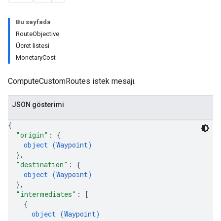
Bu sayfada
RouteObjective
Ücret listesi
MonetaryCost
ComputeCustomRoutes istek mesajı.
JSON gösterimi
{
"origin"
: 
{
object (
Waypoint
)
}
,
"destination"
: 
{
object (
Waypoint
)
}
,
"intermediates"
: 
[
{
object (
Waypoint
)