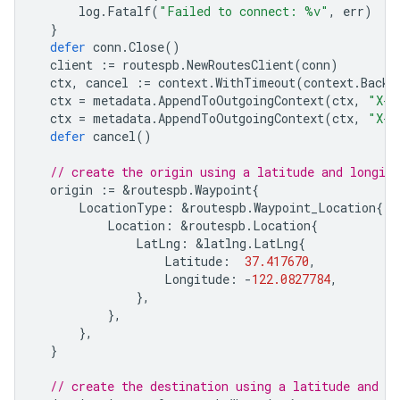
log
.
Fatalf
(
"Failed to connect: %v"
,
err
)
}
defer
conn
.
Close
()
client
:=
routespb
.
NewRoutesClient
(
conn
)
ctx
,
cancel
:=
context
.
WithTimeout
(
context
.
Backg
ctx
=
metadata
.
AppendToOutgoingContext
(
ctx
,
"X-G
ctx
=
metadata
.
AppendToOutgoingContext
(
ctx
,
"X-G
defer
cancel
()
// create the origin using a latitude and longitu
origin
:=
&
routespb
.
Waypoint
{
LocationType
:
&
routespb
.
Waypoint_Location
{
Location
:
&
routespb
.
Location
{
LatLng
:
&
latlng
.
LatLng
{
Latitude
:
37.417670
,
Longitude
:
-
122.0827784
,
},
},
},
}
// create the destination using a latitude and lo