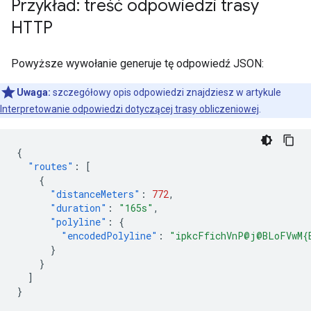
Przykład: treść odpowiedzi trasy
HTTP
Powyższe wywołanie generuje tę odpowiedź JSON:
Uwaga:
szczegółowy opis odpowiedzi znajdziesz w artykule
Interpretowanie odpowiedzi dotyczącej trasy obliczeniowej
.
{
"routes"
:
[
{
"distanceMeters"
:
772
,
"duration"
:
"165s"
,
"polyline"
:
{
"encodedPolyline"
:
"ipkcFfichVnP@j@BLoFVwM{
}
}
]
}