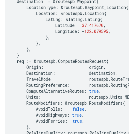
destination
:=
&
routespb
.
Waypoint
{
LocationType
:
&
routespb
.
Waypoint_Location
{
Location
:
&
routespb
.
Location
{
LatLng
:
&
latlng
.
LatLng
{
Latitude
:
37.417670
,
Longitude
:
-
122.079595
,
},
},
},
}
req
:=
&
routespb
.
ComputeRoutesRequest
{
Origin
:
origin
,
Destination
:
destination
,
TravelMode
:
routespb
.
RouteTrav
RoutingPreference
:
routespb
.
RoutingPr
ComputeAlternativeRoutes
:
true
,
Units
:
routespb
.
Units_MET
RouteModifiers
:
&
routespb
.
RouteModifiers
{
AvoidTolls
:
false
,
AvoidHighways
:
true
,
AvoidFerries
:
true
,
},
PolylineQuality
:
routespb
.
PolylineQuality_OV