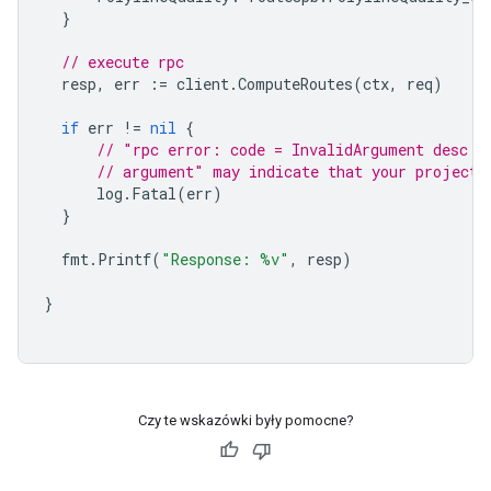
}
// execute rpc
resp
,
err
:=
client
.
ComputeRoutes
(
ctx
,
req
)
if
err
!=
nil
{
// "rpc error: code = InvalidArgument desc =
// argument" may indicate that your project 
log
.
Fatal
(
err
)
}
fmt
.
Printf
(
"Response: %v"
,
resp
)
}
Czy te wskazówki były pomocne?