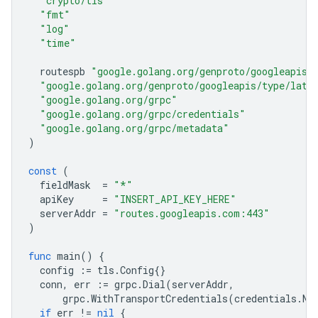
"crypto/tls"
"fmt"
"log"
"time"
routespb
"google.golang.org/genproto/googleapis/
"google.golang.org/genproto/googleapis/type/latl
"google.golang.org/grpc"
"google.golang.org/grpc/credentials"
"google.golang.org/grpc/metadata"
)
const
(
fieldMask
=
"*"
apiKey
=
"INSERT_API_KEY_HERE"
serverAddr
=
"routes.googleapis.com:443"
)
func
main
()
{
config
:=
tls
.
Config
{}
conn
,
err
:=
grpc
.
Dial
(
serverAddr
,
grpc
.
WithTransportCredentials
(
credentials
.
Ne
if
err
!=
nil
{