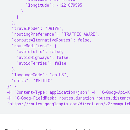
        "longitude": -122.079595
      }
    }
  },
  "travelMode": "DRIVE",
  "routingPreference": "TRAFFIC_AWARE",
  "computeAlternativeRoutes": false,
  "routeModifiers": {
    "avoidTolls": false,
    "avoidHighways": false,
    "avoidFerries": false
  },
  "languageCode": "en-US",
  "units": "METRIC"
}' \
-H 'Content-Type: application/json' -H 'X-Goog-Api-K
-H 'X-Goog-FieldMask: routes.duration,routes.distanc
'https://routes.googleapis.com/directions/v2:compute