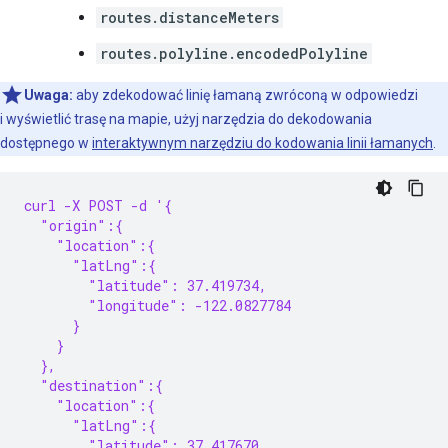
routes.distanceMeters
routes.polyline.encodedPolyline
Uwaga:
aby zdekodować linię łamaną zwróconą w odpowiedzi
i wyświetlić trasę na mapie, użyj narzędzia do dekodowania
dostępnego w
interaktywnym narzędziu do kodowania linii łamanych
.
curl -X POST -d '{
  "origin":{
    "location":{
      "latLng":{
        "latitude": 37.419734,
        "longitude": -122.0827784
      }
    }
  },
  "destination":{
    "location":{
      "latLng":{
        "latitude": 37.417670,