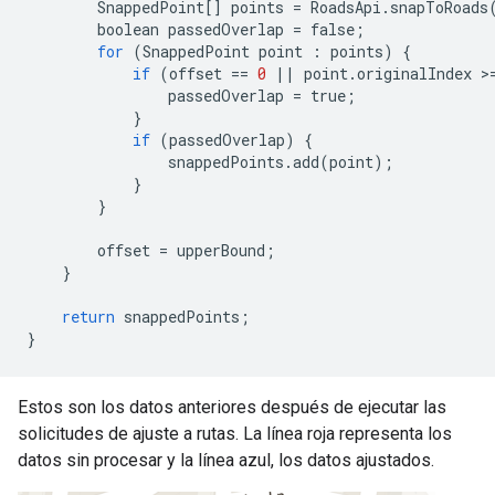
SnappedPoint
[]
points
=
RoadsApi
.
snapToRoads
boolean
passedOverlap
=
false
;
for
(
SnappedPoint
point
:
points
)
{
if
(
offset
==
0
||
point
.
originalIndex
>
passedOverlap
=
true
;
}
if
(
passedOverlap
)
{
snappedPoints
.
add
(
point
);
}
}
offset
=
upperBound
;
}
return
snappedPoints
;
}
Estos son los datos anteriores después de ejecutar las
solicitudes de ajuste a rutas. La línea roja representa los
datos sin procesar y la línea azul, los datos ajustados.