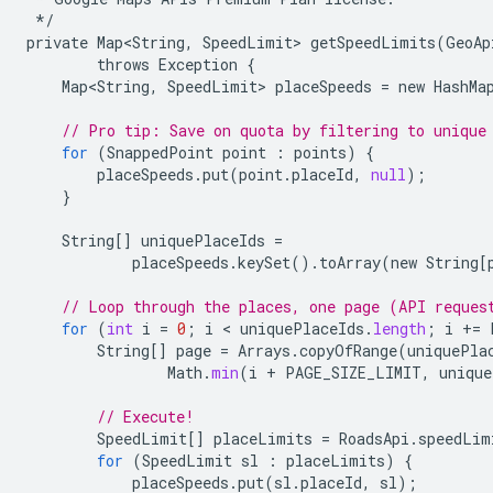
*/
private
Map<String
,
SpeedLimit
>
getSpeedLimits
(
GeoAp
throws
Exception
{
Map<String
,
SpeedLimit
>
placeSpeeds
=
new
HashMa
// Pro tip: Save on quota by filtering to unique
for
(
SnappedPoint
point
:
points
)
{
placeSpeeds
.
put
(
point
.
placeId
,
null
);
}
String
[]
uniquePlaceIds
=
placeSpeeds
.
keySet
().
toArray
(
new
String
[
// Loop through the places, one page (API reques
for
(
int
i
=
0
;
i
 < 
uniquePlaceIds
.
length
;
i
+
=
String
[]
page
=
Arrays
.
copyOfRange
(
uniquePla
Math
.
min
(
i
+
PAGE_SIZE_LIMIT
,
unique
// Execute!
SpeedLimit
[]
placeLimits
=
RoadsApi
.
speedLim
for
(
SpeedLimit
sl
:
placeLimits
)
{
placeSpeeds
.
put
(
sl
.
placeId
,
sl
);