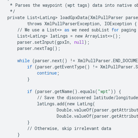
*
Parses
the
waypoint
(
wpt
tags
)
data
into
native
o
*/
private
List<LatLng>
loadGpxData
(
XmlPullParser
parse
throws
XmlPullParserException
,
IOException
{
//
We
use
a
List
<>
as
we
need
subList
for
paging
List<LatLng>
latLngs
=
new
ArrayList
<>
();
parser
.
setInput
(
gpxIn
,
null
);
parser
.
nextTag
();
while
(
parser
.
next
()
!=
XmlPullParser
.
END_DOCUM
if
(
parser
.
getEventType
()
!=
XmlPullParser
.
continue
;
}
if
(
parser
.
getName
()
.
equals
(
"wpt"
))
{
//
Save
the
discovered
latitude
/
longitude
latLngs
.
add
(
new
LatLng
(
Double
.
valueOf
(
parser
.
getAttribu
Double
.
valueOf
(
parser
.
getAttribu
}
//
Otherwise
,
skip
irrelevant
data
}