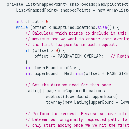
private
List<SnappedPoint>
snapToRoads
(
GeoApiContext
List<SnappedPoint>
snappedPoints
=
new
ArrayList
int
offset
=
0
;
while
(
offset
 < 
mCapturedLocations
.
size
())
{
// Calculate which points to include in this
// maximum and we want to ensure some overla
// the first few points in each request.
if
(
offset
 > 
0
)
{
offset
-
=
PAGINATION_OVERLAP
;
// Rewi
}
int
lowerBound
=
offset
;
int
upperBound
=
Math
.
min
(
offset
+
PAGE_SIZE
// Get the data we need for this page.
LatLng
[]
page
=
mCapturedLocations
.
subList
(
lowerBound
,
upperBound
)
.
toArray
(
new
LatLng
[
upperBound
-
low
// Perform the request. Because we have inte
// between our originally requested path. To
// only start adding once we've hit the firs