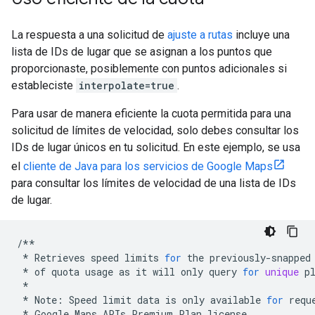
La respuesta a una solicitud de
ajuste a rutas
incluye una
lista de IDs de lugar que se asignan a los puntos que
proporcionaste, posiblemente con puntos adicionales si
estableciste
interpolate=true
.
Para usar de manera eficiente la cuota permitida para una
solicitud de límites de velocidad, solo debes consultar los
IDs de lugar únicos en tu solicitud. En este ejemplo, se usa
el
cliente de Java para los servicios de Google Maps
para consultar los límites de velocidad de una lista de IDs
de lugar.
/**
*
Retrieves
speed
limits
for
the
previously
-
snapped
*
of
quota
usage
as
it
will
only
query
for
unique
p
*
*
Note
:
Speed
limit
data
is
only
available
for
requ
*
Google
Maps
APIs
Premium
Plan
license
.