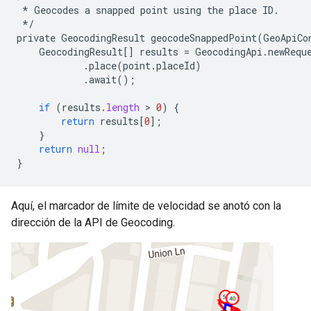
*
Geocodes
a
snapped
point
using
the
place
ID
.
*/
private
GeocodingResult
geocodeSnappedPoint
(
GeoApiCo
GeocodingResult
[]
results
=
GeocodingApi
.
newRequ
.
place
(
point
.
placeId
)
.
await
();
if
(
results
.
length
 > 
0
)
{
return
results
[
0
];
}
return
null
;
}
Aquí, el marcador de límite de velocidad se anotó con la
dirección de la API de Geocoding.