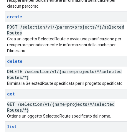
recuperare periodicamente le informazioni della cache per
ciascun percorso.
create
POST
/
selection
/
v1
/
{parent=projects
/
*}
/
selected
Routes
Crea un oggetto SelectedRoute e avvia una pianificazione per
recuperare periodicamente le informazioni della cache per
l'itinerario.
delete
DELETE
/
selection
/
v1
/
{name=projects
/
*
/
selected
Routes
/
*}
Elimina la SelectedRoute specificata per il progetto specificato.
get
GET
/
selection
/
v1
/
{name=projects
/
*
/
selected
Routes
/
*}
Ottiene un oggetto SelectedRoute specificato dal nome.
list