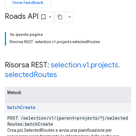
Invia feedback
Roads API
Su questa pagina
Risorsa REST: selection.v1.projects.selectedRoutes
Risorsa REST:
selection
.
v1
.
projects
.
selected
Routes
Metodi
batch
Create
POST
/
selection
/
v1
/
{parent=projects
/
*}
/
selected
Routes:batch
Create
Crea più SelectedRoutes e avvia una pianificazione per