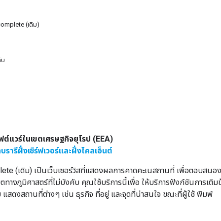
omplete (เดิม)
คับ
ต์แวร์ในเขตเศรษฐกิจยุโรป (EEA)
รารีฝั่งเซิร์ฟเวอร์และฝั่งไคลเอ็นต์
te (เดิม) เป็นเว็บเซอร์วิสที่แสดงผลการคาดคะเนสถานที่ เพื่อตอบสนอ
างภูมิศาสตร์ที่ไม่บังคับ คุณใช้บริการนี้เพื่อ ให้บริการฟังก์ชันการเติ
สดงสถานที่ต่างๆ เช่น ธุรกิจ ที่อยู่ และจุดที่น่าสนใจ ขณะที่ผู้ใช้ พิมพ์