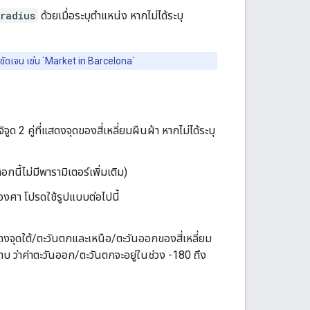
radius
ด้วยเมื่อระบุตำแหน่ง หากไม่ได้ระบุ
ี่ชัดเจน เช่น `Market in Barcelona`
จูด 2 คู่ที่แสดงจุดของสี่เหลี่ยมผืนผ้า หากไม่ได้ระบุ
ือกนี้ไม่มีพารามิเตอร์เพิ่มเติม)
 องศา โปรดใช้รูปแบบต่อไปนี้
งแสดงจุดใต้/ตะวันตกและเหนือ/ตะวันออกของสี่เหลี่ยม
 ว่าค่าตะวันออก/ตะวันตกจะอยู่ในช่วง -180 ถึง