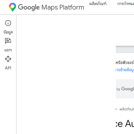
ผลิตภัณฑ์
การกำหนด
Maps Platform
Web Services
Places API
ข้อมูล
คำแนะนำ
ข้อมูลอ้างอิง
ทรัพยากร
รุ่นเดิม
แชท
ผลิตภัณฑ์หรือฟีเจอร์นี
API
แนะนำในการย้ายข้อม
Places API (เดิม)
ภาพรวม
ใช้ Places API
Place Search
รายละเอียดสถานที่
หน้าแรก
ผลิตภัณฑ
รูปภาพสถานที่
Place A
Place Autocomplete
การเติมข้อความอัตโนมัติในข้อความค้นหา