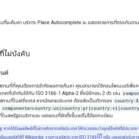
มที่จะค้นหา บริการ Place Autocomplete จะ แสดงรายการที่ตรงกันตามสต
ี่ไม่บังคับ
นต์
มสถานที่ที่คุณต้องการจำกัดผลการค้นหา คุณสามารถใช้คอมโพเนนต์เพื่อ
เทศที่เข้ากันได้กับ ISO 3166-1 Alpha-2 ซึ่งมีอักขระ 2 ตัว เช่น
compon
ถานที่ในฝรั่งเศส หากมีหลายประเทศ ต้องส่งเป็นตัวกรอง
country:X
น
components=country:us|country:pr|country:vi|countr
่ในสหรัฐอเมริกาและ เขตแดนที่จัดตั้งขึ้นแต่ไม่ได้จดทะเบียน
ุ:
หากได้รับผลลัพธ์ที่ไม่คาดคิดจากรหัสประเทศ ให้ตรวจสอบว่าคุณใช้รหัสที่มีประเทศ เข
้อมูลรหัสได้ที่
Wikipedia: รายการรหัสประเทศ ISO 3166
หรือ
แพลตฟอร์มการเ