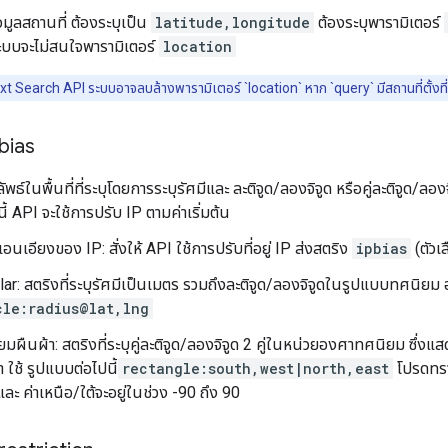
ข้อมูลสถานที่ ต้องระบุเป็น
latitude,longitude
ต้องระบุพารามิเตอร์
บบจะไม่สนใจพารามิเตอร์
location
 Text Search API ระบบอาจลบล้างพารามิเตอร์ `location` หาก `query` มีสถานที่ตั้งท
bias
ธ์ในพื้นที่ที่ระบุโดยการระบุรัศมีและ ละติจูด/ลองจิจูด หรือคู่ละติจูด/ลองจิ
ี้ API จะใช้การปรับ IP ตามค่าเริ่มต้น
อนเอียงของ IP: สั่งให้ API ใช้การปรับที่อยู่ IP ส่งสตริง
ipbias
(ตัวเล
lar: สตริงที่ระบุรัศมีเป็นเมตร รวมถึงละติจูด/ลองจิจูดในรูปแบบทศนิยม
cle:radius@lat,lng
ลี่ยมผืนผ้า: สตริงที่ระบุคู่ละติจูด/ลองจิจูด 2 คู่ในหน่วยองศาทศนิยม ซึ่
า ใช้ รูปแบบต่อไปนี้
rectangle:south,west|north,east
โปรดทราบ
ละ ค่าเหนือ/ใต้จะอยู่ในช่วง -90 ถึง 90