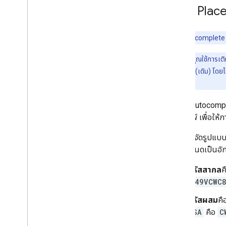
คำขอ Place
Place Autocomplete (เ
หมายเหตุ:
คุณใช้การเติ
Autocomplete (เดิม) โดยไม่ม
Google
Place Autocomplete
ผู้ใช้พิมพ์ เพื่อใ
คุณต้องจัดรูปแบบ
ต้องกำหนดเป็นอัก
รหัสสากล
ค
849VCWC
รหัสผสม
คื
USA
คือ
C