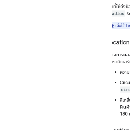
จุดที่ใช้ดึง
radius
ระ
เมื่อใช้
location
ต้องการผลลัพ
พารามิเตอร์น
ความเ
Circu
cir
สี่เห
ผืนผ้
180 แ