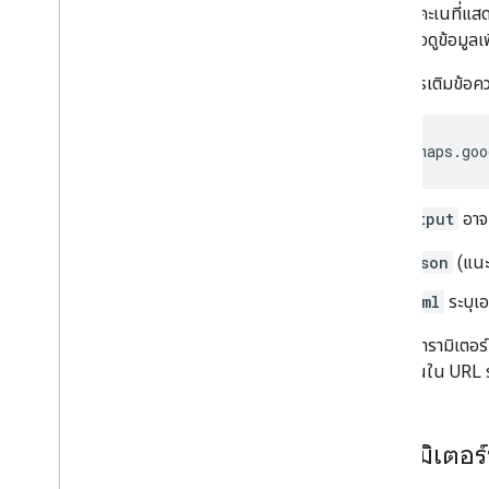
การคาดคะเนที่แสด
(เดิม)
เพื่อดูข้อมูล
คำขอการเติมข้อคว
https://maps.goo
โดย
output
อาจม
json
(แนะ
xml
ระบุเ
ต้องใช้พารามิเตอร
มาตรฐานใน URL ราย
พารามิเตอร์ท