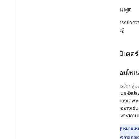
อินพุต
สตริงข้อควา
รับรู้
พารามิเตอร์ท
คอมโพเน
การจัดกลุ่
เป็นรหัสประ
แสดงเฉพาะส
ตัวอย่างเช่
เฉพาะสถานที
หมายเหต
ต้องการ คุณดูข