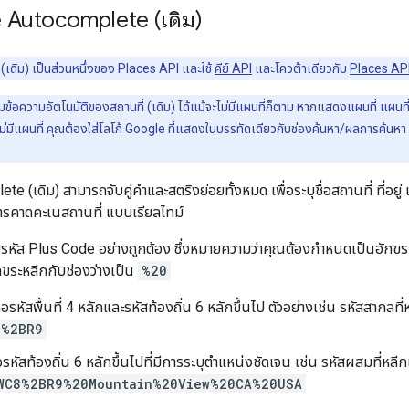
 Autocomplete (เดิม)
ดิม) เป็นส่วนหนึ่งของ Places API และใช้
คีย์ API
และโควต้าเดียวกับ
Places AP
มข้อความอัตโนมัติของสถานที่ (เดิม) ได้แม้จะไม่มีแผนที่ก็ตาม หากแสดงแผนที่ แผ
ีแผนที่ คุณต้องใส่โลโก้ Google ที่แสดงในบรรทัดเดียวกับช่องค้นหา/ผลการค้นหา ดูข้
 (เดิม) สามารถจับคู่คำและสตริงย่อยทั้งหมด เพื่อระบุชื่อสถานที่ ที่อยู่
ห้การคาดคะเนสถานที่ แบบเรียลไทม์
รหัส Plus Code อย่างถูกต้อง ซึ่งหมายความว่าคุณต้องกำหนดเป็นอักข
ขระหลีกกับช่องว่างเป็น
%20
ือรหัสพื้นที่ 4 หลักและรหัสท้องถิ่น 6 หลักขึ้นไป ตัวอย่างเช่น รหัสสากลที
8%2BR9
อรหัสท้องถิ่น 6 หลักขึ้นไปที่มีการระบุตำแหน่งชัดเจน เช่น รหัสผสมที่หลี
WC8%2BR9%20Mountain%20View%20CA%20USA