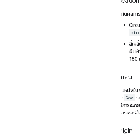
location
จำกัดผลการค้
Circu
cir
สี่เห
ผืนผ้
180 แ
หักลบ
ตำแหน่งในคำ
กับ
Goo
ระ
บริการจะพยา
เคอร์เซอร์ข
origin