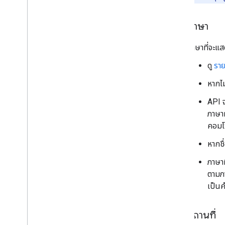
ภาษา
ภาษาที่จะแ
ดู
ราย
หากไม
API จ
ภาษาท
คอมโ
หากชื
ภาษาท
ตามภา
เป็น
สถานที่