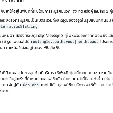
restriction
นหาให้อยู่ในพื้นที่ที่ระบุโดยการระบุรัศมีบวก lat/lng หรือคู่ lat/lng 2 คู่
lar: สตริงที่ระบุรัศมีเป็นเมตร รวมถึงละติจูด/ลองจิจูดในรูปแบบทศนิยม
cle:radius@lat,lng
ลี่ยมผืนผ้า: สตริงที่ระบุคู่ละติจูด/ลองจิจูด 2 คู่ในหน่วยองศาทศนิยม ซึ่
า ใช้ รูปแบบต่อไปนี้
rectangle:south,west|north,east
โปรดทราบ
ละ ค่าเหนือ/ใต้จะอยู่ในช่วง -90 ถึง 90
ที่ป้อนของอักขระสุดท้ายที่บริการ ใช้เพื่อจับคู่คำที่คาดคะเน เช่น หากอิ
บบจะจับคู่สตริงที่กำหนดโดยออฟเซ็ตกับ คำแรกในคำที่ป้อนเท่านั้น เช่น 
ยาม จับคู่กับ
Goo abc
หากไม่ได้ระบุออฟเซ็ต บริการ จะใช้ทั้งระยะเวลา
้อความ