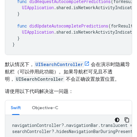
func
didRequestAutocompletePredictions
(
forResult
UIApplication
.
shared
.
isNetworkActivityIndicator
}
func
didUpdateAutocompletePredictions
(
forResults
UIApplication
.
shared
.
isNetworkActivityIndicator
}
}
默认情况下，
UISearchController
会在演示时隐藏导
航栏（可以停用此功能）。如果导航栏可见且不透
明，
UISearchController
不会正确设置放置位置。
请使用以下代码解决这一问题：
Swift
Objective-C
navigationController
?.
navigationBar
.
translucent
=
searchController
?.
hidesNavigationBarDuringPresenta