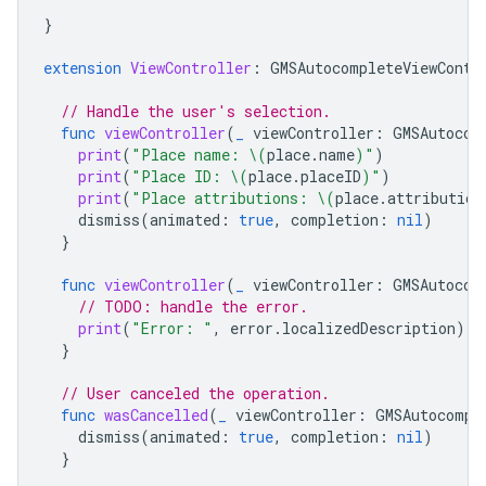
}
extension
ViewController
:
GMSAutocompleteViewContr
// Handle the user's selection.
func
viewController
(
_
viewController
:
GMSAutocom
print
(
"Place name: 
\(
place
.
name
)
"
)
print
(
"Place ID: 
\(
place
.
placeID
)
"
)
print
(
"Place attributions: 
\(
place
.
attribution
dismiss
(
animated
:
true
,
completion
:
nil
)
}
func
viewController
(
_
viewController
:
GMSAutocom
// TODO: handle the error.
print
(
"Error: "
,
error
.
localizedDescription
)
}
// User canceled the operation.
func
wasCancelled
(
_
viewController
:
GMSAutocompl
dismiss
(
animated
:
true
,
completion
:
nil
)
}