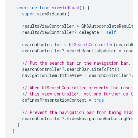
override
func
viewDidLoad
()
{
super
.
viewDidLoad
()
resultsViewController
=
GMSAutocompleteResults
resultsViewController
?.
delegate
=
self
searchController
=
UISearchController
(
searchRe
searchController
?.
searchResultsUpdater
=
resul
// Put the search bar in the navigation bar.
searchController
?.
searchBar
.
sizeToFit
()
navigationItem
.
titleView
=
searchController
?.
s
// When UISearchController presents the results
// this view controller, not one further up the
definesPresentationContext
=
true
// Prevent the navigation bar from being hidde
searchController
?.
hidesNavigationBarDuringPres
}
}