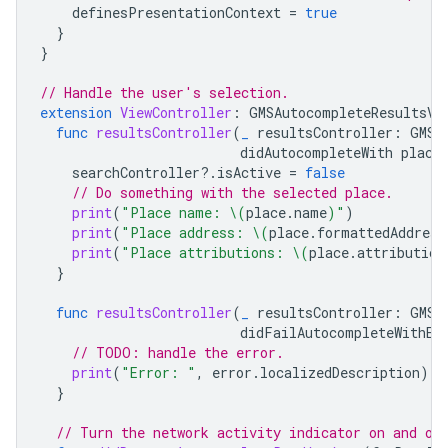
definesPresentationContext
=
true
}
}
// Handle the user's selection.
extension
ViewController
:
GMSAutocompleteResultsVi
func
resultsController
(
_
resultsController
:
GMSA
didAutocompleteWith
place
searchController
?.
isActive
=
false
// Do something with the selected place.
print
(
"Place name: 
\(
place
.
name
)
"
)
print
(
"Place address: 
\(
place
.
formattedAddress
print
(
"Place attributions: 
\(
place
.
attribution
}
func
resultsController
(
_
resultsController
:
GMSA
didFailAutocompleteWithEr
// TODO: handle the error.
print
(
"Error: "
,
error
.
localizedDescription
)
}
// Turn the network activity indicator on and of