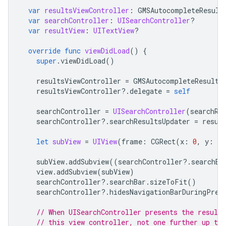
var
resultsViewController
:
GMSAutocompleteResult
var
searchController
:
UISearchController
?
var
resultView
:
UITextView
?
override
func
viewDidLoad
()
{
super
.
viewDidLoad
()
resultsViewController
=
GMSAutocompleteResults
resultsViewController
?.
delegate
=
self
searchController
=
UISearchController
(
searchRe
searchController
?.
searchResultsUpdater
=
resul
let
subView
=
UIView
(
frame
:
CGRect
(
x
:
0
,
y
:
65
subView
.
addSubview
((
searchController
?.
searchBa
view
.
addSubview
(
subView
)
searchController
?.
searchBar
.
sizeToFit
()
searchController
?.
hidesNavigationBarDuringPres
// When UISearchController presents the results
// this view controller, not one further up the