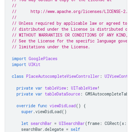
//
//      http://www.apache.org/licenses/LICENSE-2.0
//
// Unless required by applicable law or agreed to i
// distributed under the License is distributed on
// WITHOUT WARRANTIES OR CONDITIONS OF ANY KIND, e
// See the License for the specific language gover
// limitations under the License.
import
GooglePlaces
import
UIKit
class
PlaceAutocompleteViewController
:
UIViewContr
private
var
tableView
:
UITableView
!
private
var
tableDataSource
:
GMSAutocompleteTabl
override
func
viewDidLoad
()
{
super
.
viewDidLoad
()
let
searchBar
=
UISearchBar
(
frame
:
CGRect
(
x
:
0
searchBar
.
delegate
=
self