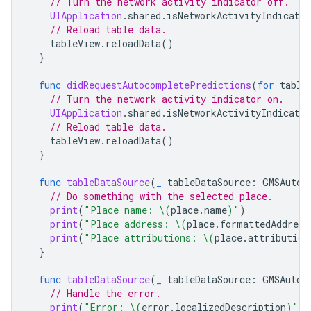
// Turn the network activity indicator off.
UIApplication
.
shared
.
isNetworkActivityIndicator
// Reload table data.
tableView
.
reloadData
()
}
func
didRequestAutocompletePredictions
(
for
table
// Turn the network activity indicator on.
UIApplication
.
shared
.
isNetworkActivityIndicator
// Reload table data.
tableView
.
reloadData
()
}
func
tableDataSource
(
_
tableDataSource
:
GMSAutoc
// Do something with the selected place.
print
(
"Place name: 
\(
place
.
name
)
"
)
print
(
"Place address: 
\(
place
.
formattedAddress
print
(
"Place attributions: 
\(
place
.
attribution
}
func
tableDataSource
(
_
tableDataSource
:
GMSAutoc
// Handle the error.
print
(
"Error: 
\(
error
.
localizedDescription
)
"
)