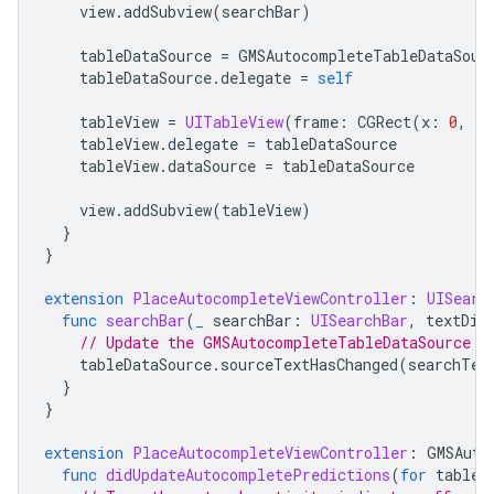
view
.
addSubview
(
searchBar
)
tableDataSource
=
GMSAutocompleteTableDataSour
tableDataSource
.
delegate
=
self
tableView
=
UITableView
(
frame
:
CGRect
(
x
:
0
,
y
:
tableView
.
delegate
=
tableDataSource
tableView
.
dataSource
=
tableDataSource
view
.
addSubview
(
tableView
)
}
}
extension
PlaceAutocompleteViewController
:
UISearc
func
searchBar
(
_
searchBar
:
UISearchBar
,
textDid
// Update the GMSAutocompleteTableDataSource w
tableDataSource
.
sourceTextHasChanged
(
searchTex
}
}
extension
PlaceAutocompleteViewController
:
GMSAuto
func
didUpdateAutocompletePredictions
(
for
tableD