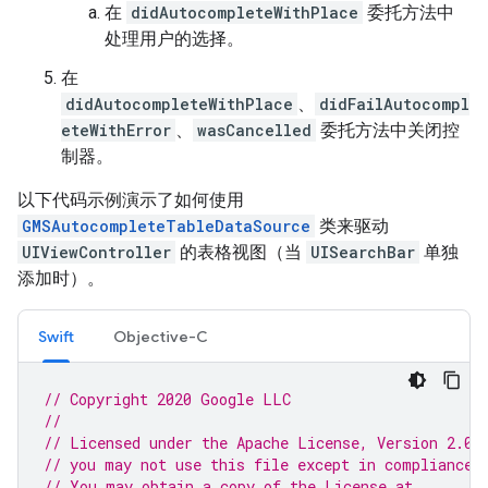
在
didAutocompleteWithPlace
委托方法中
处理用户的选择。
在
didAutocompleteWithPlace
、
didFailAutocompl
eteWithError
、
wasCancelled
委托方法中关闭控
制器。
以下代码示例演示了如何使用
GMSAutocompleteTableDataSource
类来驱动
UIViewController
的表格视图（当
UISearchBar
单独
添加时）。
Swift
Objective-C
// Copyright 2020 Google LLC
//
// Licensed under the Apache License, Version 2.0 
// you may not use this file except in compliance 
// You may obtain a copy of the License at