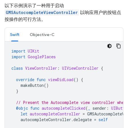
以下示例演示了一种用于启动
GMSAutocompleteViewController
以响应用户的按钮点
按操作的可行方法。
Swift
Objective-C
import
UIKit
import
GooglePlaces
class
ViewController
:
UIViewController
{
override
func
viewDidLoad
()
{
makeButton
()
}
// Present the Autocomplete view controller when
@objc
func
autocompleteClicked
(
_
sender
:
UIButto
let
autocompleteController
=
GMSAutocompleteVi
autocompleteController
.
delegate
=
self