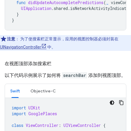
func
didUpdateAutocompletePredictions
(
_
viewCont
UIApplication
.
shared
.
isNetworkActivityIndicator
}
}
注意
：
为了使搜索栏正常显示，应用的视图控制器必须封装在
UINavigationController
中。
在视图顶部添加搜索栏
以下代码示例展示了如何将
searchBar
添加到视图顶部。
Swift
Objective-C
import
UIKit
import
GooglePlaces
class
ViewController
:
UIViewController
{