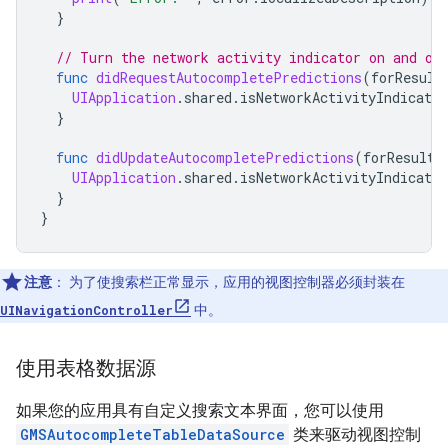
}
// Turn the network activity indicator on and of
func
didRequestAutocompletePredictions
(
forResult
UIApplication
.
shared
.
isNetworkActivityIndicator
}
func
didUpdateAutocompletePredictions
(
forResults
UIApplication
.
shared
.
isNetworkActivityIndicator
}
}
注意
：
为了使搜索栏正常显示，应用的视图控制器必须封装在
UINavigationController
中。
使用表格数据源
如果您的应用具有自定义搜索文本界面，您可以使用
GMSAutocompleteTableDataSource
类来驱动视图控制