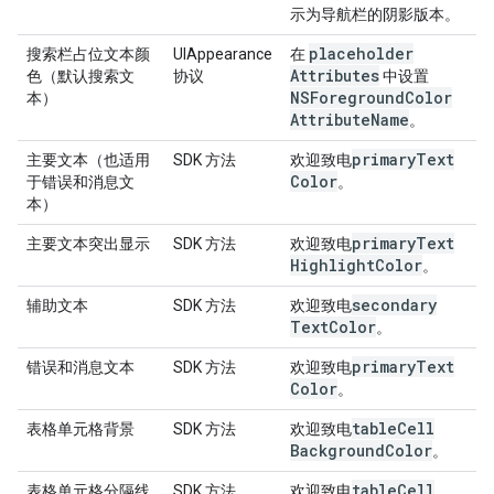
示为导航栏的阴影版本。
placeholder
搜索栏占位文本颜
UIAppearance
在
Attributes
色（默认搜索文
协议
中设置
NSForeground
Color
本）
Attribute
Name
。
primary
Text
主要文本（也适用
SDK 方法
欢迎致电
Color
于错误和消息文
。
本）
primary
Text
主要文本突出显示
SDK 方法
欢迎致电
Highlight
Color
。
secondary
辅助文本
SDK 方法
欢迎致电
Text
Color
。
primary
Text
错误和消息文本
SDK 方法
欢迎致电
Color
。
table
Cell
表格单元格背景
SDK 方法
欢迎致电
Background
Color
。
table
Cell
表格单元格分隔线
SDK 方法
欢迎致电