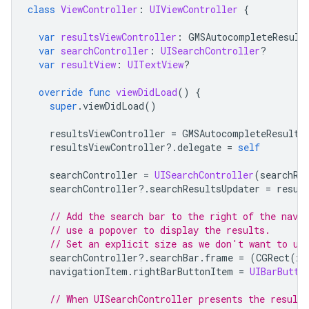
class
ViewController
:
UIViewController
{
var
resultsViewController
:
GMSAutocompleteResult
var
searchController
:
UISearchController
?
var
resultView
:
UITextView
?
override
func
viewDidLoad
()
{
super
.
viewDidLoad
()
resultsViewController
=
GMSAutocompleteResults
resultsViewController
?.
delegate
=
self
searchController
=
UISearchController
(
searchRe
searchController
?.
searchResultsUpdater
=
resul
// Add the search bar to the right of the nav b
// use a popover to display the results.
// Set an explicit size as we don't want to us
searchController
?.
searchBar
.
frame
=
(
CGRect
(
x
:
navigationItem
.
rightBarButtonItem
=
UIBarButto
// When UISearchController presents the results