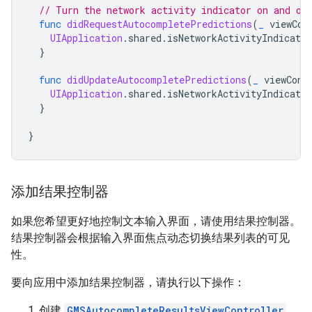
// Turn the network activity indicator on and of
func
didRequestAutocompletePredictions
(
_
viewCon
UIApplication
.
shared
.
isNetworkActivityIndicator
}
func
didUpdateAutocompletePredictions
(
_
viewCont
UIApplication
.
shared
.
isNetworkActivityIndicator
}
}
添加结果控制器
如果您希望更好地控制文本输入界面，请使用结果控制器。
结果控制器会根据输入界面焦点动态切换结果列表的可见
性。
要向应用中添加结果控制器，请执行以下操作：
创建
GMSAutocompleteResultsViewController
。