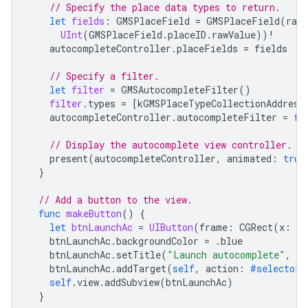
// Specify the place data types to return.
let
fields
:
GMSPlaceField
=
GMSPlaceField
(
rawV
UInt
(
GMSPlaceField
.
placeID
.
rawValue
))
!
autocompleteController
.
placeFields
=
fields
// Specify a filter.
let
filter
=
GMSAutocompleteFilter
()
filter
.
types
=
[
kGMSPlaceTypeCollectionAddress
autocompleteController
.
autocompleteFilter
=
fi
// Display the autocomplete view controller.
present
(
autocompleteController
,
animated
:
true
}
// Add a button to the view.
func
makeButton
()
{
let
btnLaunchAc
=
UIButton
(
frame
:
CGRect
(
x
:
5
,
btnLaunchAc
.
backgroundColor
=
.
blue
btnLaunchAc
.
setTitle
(
"Launch autocomplete"
,
fo
btnLaunchAc
.
addTarget
(
self
,
action
:
#selector
(
self
.
view
.
addSubview
(
btnLaunchAc
)
}