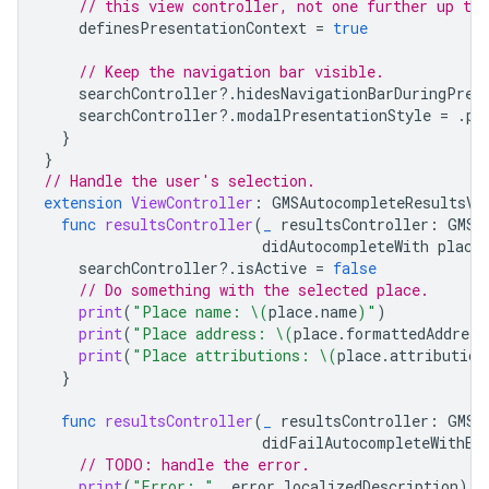
// this view controller, not one further up the
definesPresentationContext
=
true
// Keep the navigation bar visible.
searchController
?.
hidesNavigationBarDuringPres
searchController
?.
modalPresentationStyle
=
.
po
}
}
// Handle the user's selection.
extension
ViewController
:
GMSAutocompleteResultsVi
func
resultsController
(
_
resultsController
:
GMSA
didAutocompleteWith
place
searchController
?.
isActive
=
false
// Do something with the selected place.
print
(
"Place name: 
\(
place
.
name
)
"
)
print
(
"Place address: 
\(
place
.
formattedAddress
print
(
"Place attributions: 
\(
place
.
attribution
}
func
resultsController
(
_
resultsController
:
GMSA
didFailAutocompleteWithEr
// TODO: handle the error.
print
(
"Error: "
,
error
.
localizedDescription
)