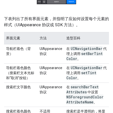
下表列出了所有界面元素，并指明了应如何设置每个元素的
样式（UIAppearance 协议或 SDK 方法）。
界面元素
方法
造型百科
UINavigation
Bar
导航栏着色（背
UIAppearance
在
代
set
Bar
Tint
景）
协议
理上调用
Color
。
UINavigation
Bar
导航栏着色颜色
UIAppearance
在
代
set
Tint
（搜索栏文本光标
协议
理上调用
Color
和“取消”按钮）
。
search
Bar
Text
搜索栏文字颜色
UIAppearance
在
Attributes
协议
中设置
NSForeground
Color
Attribute
Name
。
搜索栏着色颜色
不适用
搜索栏是半透明的，将显