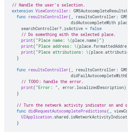
// Handle the user's selection.
extension
ViewController
:
GMSAutocompleteResultsVi
func
resultsController
(
_
resultsController
:
GMSA
didAutocompleteWith
place
searchController
?.
isActive
=
false
// Do something with the selected place.
print
(
"Place name: 
\(
place
.
name
)
"
)
print
(
"Place address: 
\(
place
.
formattedAddress
print
(
"Place attributions: 
\(
place
.
attribution
}
func
resultsController
(
_
resultsController
:
GMSA
didFailAutocompleteWithEr
// TODO: handle the error.
print
(
"Error: "
,
error
.
localizedDescription
)
}
// Turn the network activity indicator on and of
func
didRequestAutocompletePredictions
(
_
viewCon
UIApplication
.
shared
.
isNetworkActivityIndicator
}