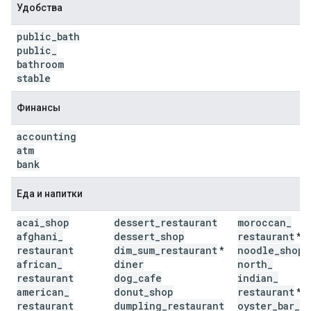
Удобства
public
_
bath
public
_
bathroom
stable
Финансы
accounting
atm
bank
Еда и напитки
acai
_
shop
dessert
_
restaurant
moroccan
_
afghani
_
dessert
_
shop
restaurant
*
restaurant
dim
_
sum
_
restaurant
noodle
_
shop
*
*
african
_
diner
north
_
restaurant
dog
_
cafe
indian
_
american
_
donut
_
shop
restaurant
*
restaurant
dumpling
_
restaurant
oyster
_
bar
_