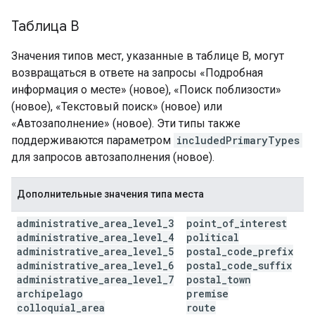
Таблица B
Значения типов мест, указанные в таблице B, могут
возвращаться в ответе на запросы «Подробная
информация о месте» (новое), «Поиск поблизости»
(новое), «Текстовый поиск» (новое) или
«Автозаполнение» (новое). Эти типы также
поддерживаются параметром
includedPrimaryTypes
для запросов автозаполнения (новое).
Дополнительные значения типа места
administrative
_
area
_
level
_
3
point
_
of
_
interest
administrative
_
area
_
level
_
4
political
administrative
_
area
_
level
_
5
postal
_
code
_
prefix
administrative
_
area
_
level
_
6
postal
_
code
_
suffix
administrative
_
area
_
level
_
7
postal
_
town
archipelago
premise
colloquial
_
area
route