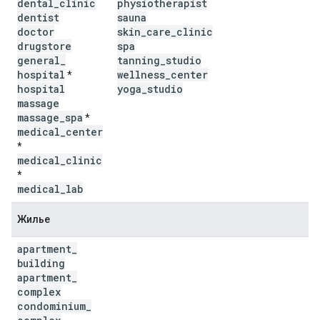
dental
_
clinic
physiotherapist
dentist
sauna
doctor
skin
_
care
_
clinic
drugstore
spa
general
_
tanning
_
studio
hospital
wellness
_
center
*
hospital
yoga
_
studio
massage
massage
_
spa
*
medical
_
center
*
medical
_
clinic
*
medical
_
lab
Жилье
apartment
_
building
apartment
_
complex
condominium
_