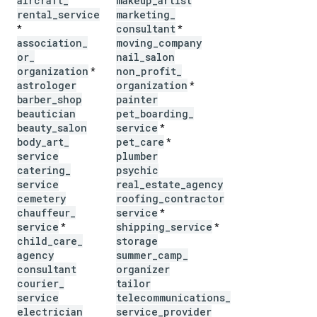
aircraft
_
makeup
_
artist
rental
_
service
marketing
_
consultant
*
*
association
_
moving
_
company
or
_
nail
_
salon
organization
non
_
profit
_
*
astrologer
organization
*
barber
_
shop
painter
beautician
pet
_
boarding
_
beauty
_
salon
service
*
body
_
art
_
pet
_
care
*
service
plumber
catering
_
psychic
service
real
_
estate
_
agency
cemetery
roofing
_
contractor
chauffeur
_
service
*
service
shipping
_
service
*
*
child
_
care
_
storage
agency
summer
_
camp
_
consultant
organizer
courier
_
tailor
service
telecommunications
_
electrician
service
_
provider