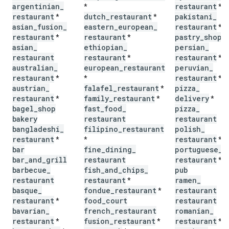
argentinian
_
restaurant
*
*
restaurant
dutch
_
restaurant
pakistani
_
*
*
asian
_
fusion
_
eastern
_
european
_
restaurant
*
restaurant
restaurant
pastry
_
shop
*
*
*
asian
_
ethiopian
_
persian
_
restaurant
restaurant
restaurant
*
*
australian
_
european
_
restaurant
peruvian
_
restaurant
restaurant
*
*
*
austrian
_
falafel
_
restaurant
pizza
_
*
restaurant
family
_
restaurant
delivery
*
*
*
bagel
_
shop
fast
_
food
_
pizza
_
bakery
restaurant
restaurant
bangladeshi
_
filipino
_
restaurant
polish
_
restaurant
restaurant
*
*
*
bar
fine
_
dining
_
portuguese
_
bar
_
and
_
grill
restaurant
restaurant
*
barbecue
_
fish
_
and
_
chips
_
pub
restaurant
restaurant
ramen
_
*
basque
_
fondue
_
restaurant
restaurant
*
restaurant
food
_
court
restaurant
*
bavarian
_
french
_
restaurant
romanian
_
restaurant
fusion
_
restaurant
restaurant
*
*
*