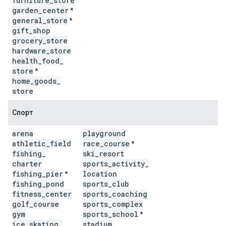
furniture
_
store
garden
_
center
*
general
_
store
*
gift
_
shop
grocery
_
store
hardware
_
store
health
_
food
_
store
*
home
_
goods
_
store
Спорт
arena
playground
athletic
_
field
race
_
course
*
fishing
_
ski
_
resort
charter
sports
_
activity
_
fishing
_
pier
location
*
fishing
_
pond
sports
_
club
fitness
_
center
sports
_
coaching
golf
_
course
sports
_
complex
gym
sports
_
school
*
ice
_
skating
_
stadium