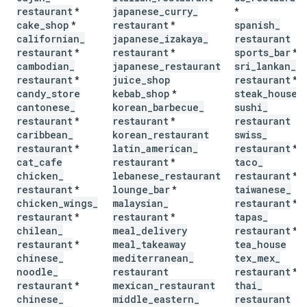
restaurant
japanese
_
curry
_
*
*
cake
_
shop
restaurant
spanish
_
*
*
californian
_
japanese
_
izakaya
_
restaurant
restaurant
restaurant
sports
_
bar
*
*
*
cambodian
_
japanese
_
restaurant
sri
_
lankan
_
restaurant
juice
_
shop
restaurant
*
*
candy
_
store
kebab
_
shop
steak
_
house
*
cantonese
_
korean
_
barbecue
_
sushi
_
restaurant
restaurant
restaurant
*
*
caribbean
_
korean
_
restaurant
swiss
_
restaurant
latin
_
american
_
restaurant
*
*
cat
_
cafe
restaurant
taco
_
*
chicken
_
lebanese
_
restaurant
restaurant
*
restaurant
lounge
_
bar
taiwanese
_
*
*
chicken
_
wings
_
malaysian
_
restaurant
*
restaurant
restaurant
tapas
_
*
*
chilean
_
meal
_
delivery
restaurant
*
restaurant
meal
_
takeaway
tea
_
house
*
chinese
_
mediterranean
_
tex
_
mex
_
noodle
_
restaurant
restaurant
*
restaurant
mexican
_
restaurant
thai
_
*
chinese
_
middle
_
eastern
_
restaurant