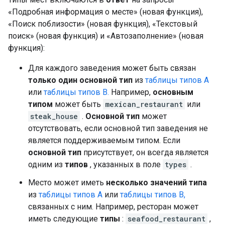
«Подробная информация о месте» (новая функция),
«Поиск поблизости» (новая функция), «Текстовый
поиск» (новая функция) и «Автозаполнение» (новая
функция):
Для каждого заведения может быть связан
только один основной тип
из
таблицы типов A
или
таблицы типов B.
Например,
основным
типом
может быть
mexican_restaurant
или
steak_house
.
Основной тип
может
отсутствовать, если основной тип заведения не
является поддерживаемым типом. Если
основной тип
присутствует, он всегда является
одним из
типов
, указанных в поле
types
.
Место может иметь
несколько значений типа
из
таблицы типов A
или
таблицы типов B,
связанных с ним. Например, ресторан может
иметь следующие
типы
:
seafood_restaurant
,