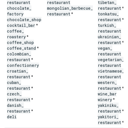
restaurant
restaurant
tibetan
_
chocolate
_
mongolian
_
barbecue
_
restaurant
*
factory
restaurant
tonkatsu
_
*
chocolate
_
shop
restaurant
*
cocktail
_
bar
turkish
_
*
coffee
_
restaurant
roastery
ukrainian
_
*
coffee
_
shop
restaurant
*
coffee
_
stand
vegan
_
*
colombian
_
restaurant
restaurant
vegetarian
_
*
confectionery
restaurant
croatian
_
vietnamese
_
restaurant
restaurant
*
cuban
_
western
_
restaurant
restaurant
*
*
czech
_
wine
_
bar
restaurant
winery
*
*
danish
_
yakiniku
_
restaurant
restaurant
*
*
deli
yakitori
_
restaurant
*