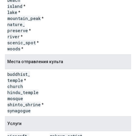
beach
island
*
lake
*
mountain
_
peak
*
nature
_
preserve
*
river
*
scenic
_
spot
*
woods
*
Места отправления культа
buddhist
_
temple
*
church
hindu
_
temple
mosque
shinto
_
shrine
*
synagogue
Услуги