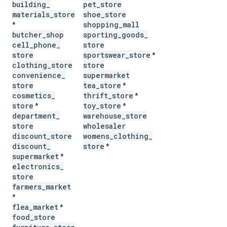
building
_
pet
_
store
materials
_
store
shoe
_
store
shopping
_
mall
*
butcher
_
shop
sporting
_
goods
_
cell
_
phone
_
store
store
sportswear
_
store
*
clothing
_
store
store
convenience
_
supermarket
store
tea
_
store
*
cosmetics
_
thrift
_
store
*
store
toy
_
store
*
*
department
_
warehouse
_
store
store
wholesaler
discount
_
store
womens
_
clothing
_
discount
_
store
*
supermarket
*
electronics
_
store
farmers
_
market
*
flea
_
market
*
food
_
store