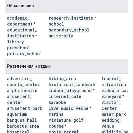
Образование
academic
_
research
_
institute
*
department
school
*
educational
_
secondary
_
school
institution
university
*
library
preschool
primary
_
school
Развлечения и отдых
adventure
_
hiking
_
area
tourist
_
sports
_
center
historical
_
landmark
attraction
amphitheatre
indoor
_
playground
video
_
arcade
*
amusement
_
internet
_
cafe
vineyard
*
center
karaoke
visitor
_
amusement
_
park
live
_
music
_
venue
center
*
aquarium
marina
water
_
park
banquet
_
hall
miniature
_
golf
_
wedding
_
barbecue
_
area
course
venue
*
botanical
_
movie
_
rental
wildlife
_
par