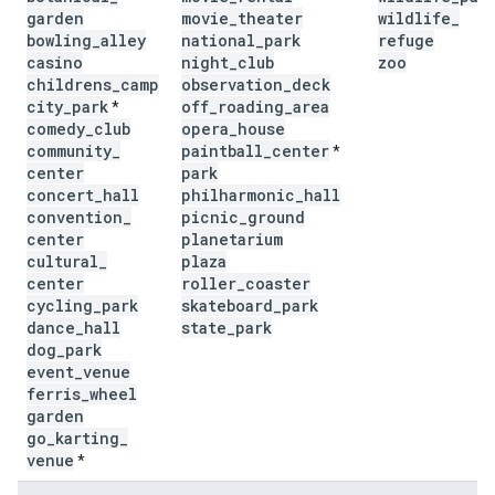
garden
movie
_
theater
wildlife
_
bowling
_
alley
national
_
park
refuge
casino
night
_
club
zoo
childrens
_
camp
observation
_
deck
city
_
park
off
_
roading
_
area
*
comedy
_
club
opera
_
house
community
_
paintball
_
center
*
center
park
concert
_
hall
philharmonic
_
hall
convention
_
picnic
_
ground
center
planetarium
cultural
_
plaza
center
roller
_
coaster
cycling
_
park
skateboard
_
park
dance
_
hall
state
_
park
dog
_
park
event
_
venue
ferris
_
wheel
garden
go
_
karting
_
venue
*