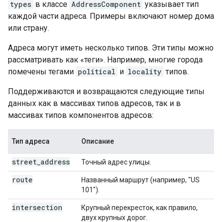
types
в классе
AddressComponent
указывает тип
каждой части адреса. Примеры включают номер дома
или страну.
Адреса могут иметь несколько типов. Эти типы можно
рассматривать как «теги». Например, многие города
помечены тегами
political
и
locality
типов.
Поддерживаются и возвращаются следующие типы
данных как в массивах типов адресов, так и в
массивах типов компонентов адресов:
Тип адреса
Описание
street
_
address
Точный адрес улицы.
route
Названный маршрут (например, "US
101").
intersection
Крупный перекресток, как правило,
двух крупных дорог.