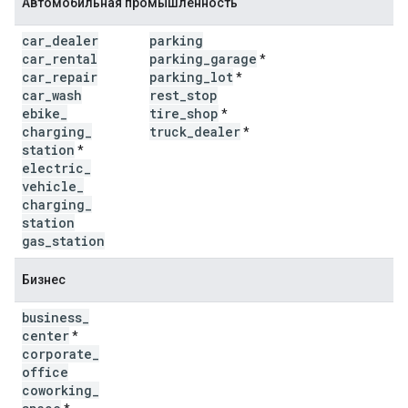
Автомобильная промышленность
car
_
dealer
parking
car
_
rental
parking
_
garage
*
car
_
repair
parking
_
lot
*
car
_
wash
rest
_
stop
ebike
_
tire
_
shop
*
charging
_
truck
_
dealer
*
station
*
electric
_
vehicle
_
charging
_
station
gas
_
station
Бизнес
business
_
center
*
corporate
_
office
coworking
_