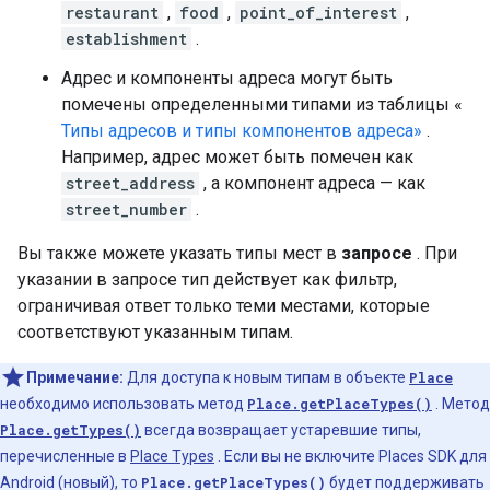
restaurant
,
food
,
point_of_interest
,
establishment
.
Адрес и компоненты адреса могут быть
помечены определенными типами из таблицы «
Типы адресов и типы компонентов адреса»
.
Например, адрес может быть помечен как
street_address
, а компонент адреса — как
street_number
.
Вы также можете указать типы мест в
запросе
. При
указании в запросе тип действует как фильтр,
ограничивая ответ только теми местами, которые
соответствуют указанным типам.
Примечание:
Для доступа к новым типам в объекте
Place
необходимо использовать метод
Place.getPlaceTypes()
. Метод
Place.getTypes()
всегда возвращает устаревшие типы,
перечисленные в
Place Types
. Если вы не включите Places SDK для
Android (новый), то
Place.getPlaceTypes()
будет поддерживать