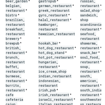
beer
_
garden
gastropub
russian
_
*
*
belgian
_
german
_
restaurant
restaurant
*
*
restaurant
greek
_
restaurant
salad
_
shop
*
*
bistro
gyro
_
restaurant
sandwich
_
*
*
brazilian
_
halal
_
restaurant
shop
*
restaurant
hamburger
_
scandinavian
breakfast
_
restaurant
restaurant
*
restaurant
hawaiian
_
restaurant
seafood
_
brewery
restaurant
*
*
brewpub
hookah
_
bar
shawarma
_
*
*
british
_
hot
_
dog
_
restaurant
restaurant
*
*
restaurant
hot
_
dog
_
stand
snack
_
bar
*
*
*
brunch
_
hot
_
pot
_
restaurant
soul
_
food
_
*
restaurant
hungarian
_
restaurant
*
buffet
_
restaurant
soup
_
*
restaurant
ice
_
cream
_
shop
restaurant
*
burmese
_
indian
_
restaurant
south
_
restaurant
indonesian
_
american
_
*
burrito
_
restaurant
restaurant
*
restaurant
irish
_
pub
south
_
indian
*
*
cafe
irish
_
restaurant
restaurant
*
*
cafeteria
israeli
_
restaurant
southwestern
*
cajun
_
italian
_
restaurant
us
_
restaurant