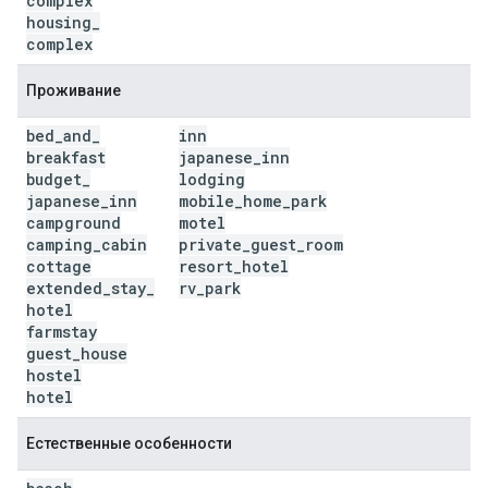
complex
housing
_
complex
Проживание
bed
_
and
_
inn
breakfast
japanese
_
inn
budget
_
lodging
japanese
_
inn
mobile
_
home
_
park
campground
motel
camping
_
cabin
private
_
guest
_
room
cottage
resort
_
hotel
extended
_
stay
_
rv
_
park
hotel
farmstay
guest
_
house
hostel
hotel
Естественные особенности