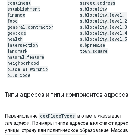
continent
street
_
address
establishment
sublocality
finance
sublocality
_
level
_
1
food
sublocality
_
level
_
2
general
_
contractor
sublocality
_
level
_
3
geocode
sublocality
_
level
_
4
health
sublocality
_
level
_
5
intersection
subpremise
landmark
town
_
square
natural
_
feature
neighborhood
place
_
of
_
worship
plus
_
code
Типы адресов и типы компонентов адресов
Перечисление
getPlaceTypes
в ответе указывает
тип адреса
. Примеры типов адресов включают адрес
улицы, страну или политическое образование. Массив