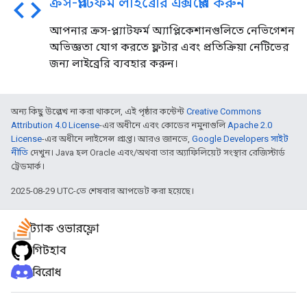
code
ক্রস-প্ল্যাটফর্ম লাইব্রেরি এক্সপ্লোর করুন
আপনার ক্রস-প্ল্যাটফর্ম অ্যাপ্লিকেশানগুলিতে নেভিগেশন
অভিজ্ঞতা যোগ করতে ফ্লটার এবং প্রতিক্রিয়া নেটিভের
জন্য লাইব্রেরি ব্যবহার করুন।
অন্য কিছু উল্লেখ না করা থাকলে, এই পৃষ্ঠার কন্টেন্ট
Creative Commons
Attribution 4.0 License
-এর অধীনে এবং কোডের নমুনাগুলি
Apache 2.0
License
-এর অধীনে লাইসেন্স প্রাপ্ত। আরও জানতে,
Google Developers সাইট
নীতি
দেখুন। Java হল Oracle এবং/অথবা তার অ্যাফিলিয়েট সংস্থার রেজিস্টার্ড
ট্রেডমার্ক।
2025-08-29 UTC-তে শেষবার আপডেট করা হয়েছে।
স্ট্যাক ওভারফ্লো
গিটহাব
বিরোধ