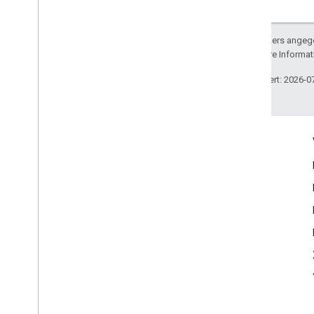
Sofern nicht anders angege
lizenziert. Weitere Informa
Zuletzt aktualisiert: 2026-0
Engagieren
Google Developer Program
Google Developer Groups
Google Developer Experts
Accelerators
Google Cloud & NVIDIA