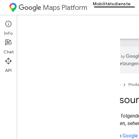
Mobilitätsdienste
Maps Platform
Mobility Services
Resources
Info
Chat
KI-Übersetzungen 
API
Übersicht
Startseite
Produ
Ressourcen
Glossar
Ressou
Support
Kontingent verwalten
Mit den folgend
benötigen, sehen
Versionshinweise
Consumer SDK für Android
Im
Google 
Consumer SDK für i
OS