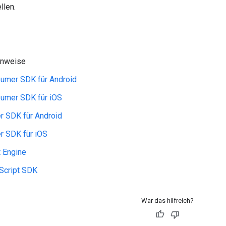
llen.
inweise
umer SDK für Android
umer SDK für iOS
er SDK für Android
er SDK für iOS
t Engine
Script SDK
War das hilfreich?