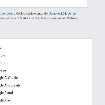
License
und Codebeispiele unter der
Apache 2.0 License
ine eingetragene Marke von Oracle und/oder seinen Partnern.
d
roid
ome
base
le AI Studio
le Antigravity
le Cloud
le Play