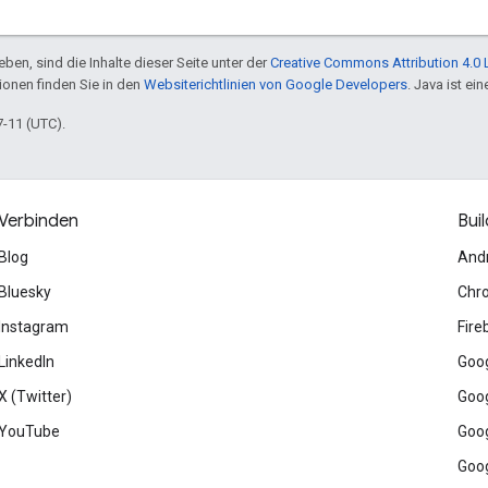
ben, sind die Inhalte dieser Seite unter der
Creative Commons Attribution 4.0 
tionen finden Sie in den
Websiterichtlinien von Google Developers
. Java ist e
7-11 (UTC).
Verbinden
Buil
Blog
And
Bluesky
Chr
Instagram
Fire
LinkedIn
Goog
X (Twitter)
Goog
YouTube
Goog
Goog