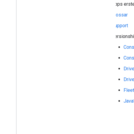
Apps erste
Consumer SDK Java
Script
Treiber-SDK für Android
Glossar
Treiber-SDK i
OS
Support
Fleet Engine
Versionsh
Cons
Cons
Driv
Driv
Flee
Java