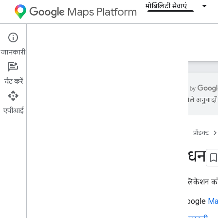
मोबिलिटी सेवाएं
Maps Platform
Mobility Services
Resources
जानकारी
चैट करें
एआई से मिले अनुवादों म
एपीआई
खास जानकारी
होम पेज
प्रॉडक्ट
संसाधन
शब्दावली
संसाधन
सहायता
अनुरोध भेजने की तय सीमा मैनेज करना
अपने ऐप्लिकेशन को
रिलीज़ नोट्स
Google
Ma
उपभोक्ता के लिए बनाए गए SDK टूल का
Android वर्शन