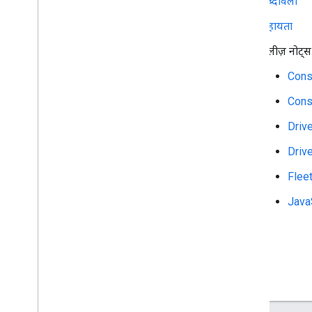
शब्दावली
उपभोक्ता SDK टूल i
OS
सहायता
Consumer SDK Java
Script
ड्राइवर SDK टूल का Android वर्शन
रिलीज़ नोट्स
ड्राइवर SDK टूल i
OS
Cons
Fleet Engine
Cons
Driv
Driv
Flee
Java