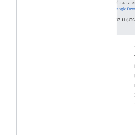
जब तक कुछ अलग से न बताया जाए
जानकारी के लिए,
Google Devel
आखिरी बार 2026-07-11 (UTC)
दर्शकों की दिलचस्पी से जुड़े आंकड़े
Google Developer Program
Google Developer Groups
Google Developer Experts
Accelerators
Google Cloud & NVIDIA