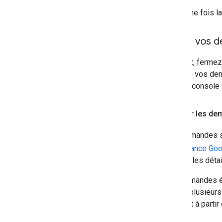
Une fois l
Gérer vos 
Affichez, ferme
sujet de vos de
dans la console 
Afficher les d
Vos demandes so
l'assistance Go
afficher les dét
Les demandes éta
traitez plusieu
le projet à part