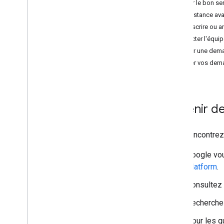
Choisir le bon se
Java
Script du SDK client
Assistance av
SDK Driver pour Android
Souscrire ou a
SDK Driver pour i
OS
Contacter l'équi
Fleet Engine
Créer une dem
Gérer vos dem
Obtenir de
Vous rencontrez 
Google vou
Platform
.
Consultez 
Recherchez
Pour les q