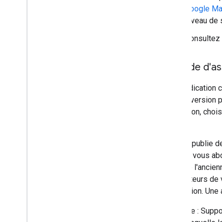
Google Ma
niveau de 
Consultez l
Période d'as
Sauf indication 
pour la version 
discrétion, choi
longue.
Google publie de
pouvez vous abon
laquelle l'ancie
conducteurs de v
de version. Une 
Exemple : Suppos