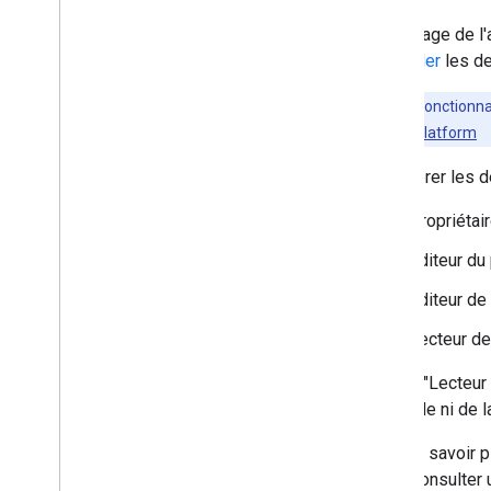
Sur la page de 
escalader
les d
Certaines fonctionnal
Google Maps Platform
Pour gérer les 
Propriétair
Éditeur du 
Éditeur de
Lecteur de
Le rôle "Lecteur
demande ni de la
Pour en savoir p
aussi consulter