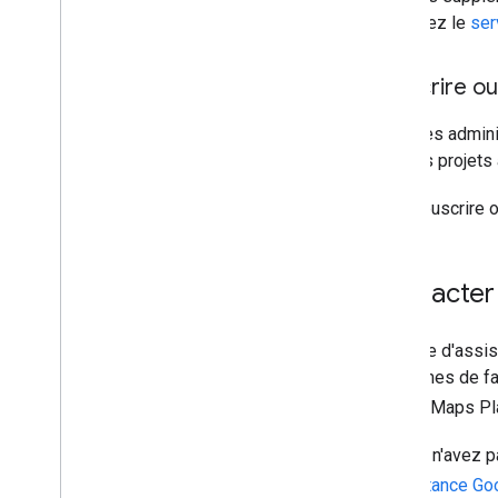
consultez le
ser
Souscrire ou
Seuls les admini
tous les projets
Pour souscrire o
Contacter 
L'équipe d'assis
problèmes de fac
Google Maps Pla
Si vous n'avez 
l'
assistance Go