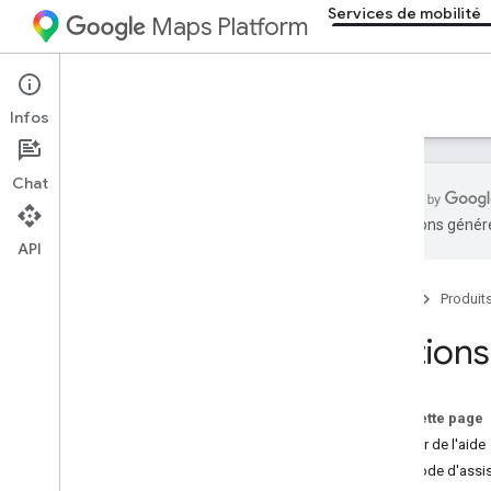
Services de mobilité
Maps Platform
Mobility Services
Resources
Infos
Chat
traductions généré
API
Aperçu
Accueil
Produit
Ressources
Glossaire
Options 
Assistance
Gérer votre quota
Sur cette page
Notes de version
Obtenir de l'aide
SDK grand public Android
Période d'assi
SDK grand public i
OS