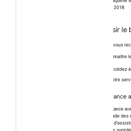
date à laquelle 
10 août 2018.
Choisir le
Google vous rec
Pour connaître l
Accédez à 
Votre serv
Assistance 
L'assistance ava
d'escalade des 
service d'assist
services supplém