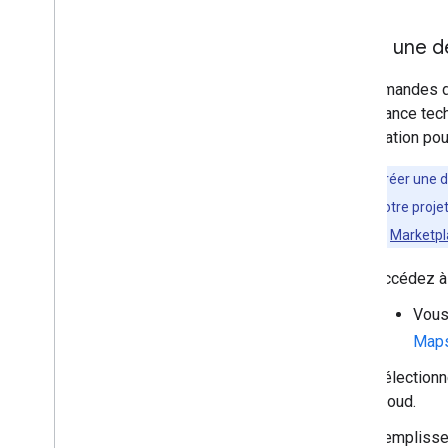
Créer une d
Les demandes d'a
l'assistance tec
organisation po
Avant de créer une 
activée dans votre proje
puis accédez à
Marketpl
Accédez à
Vous
Maps
Sélection
Cloud.
Remplissez