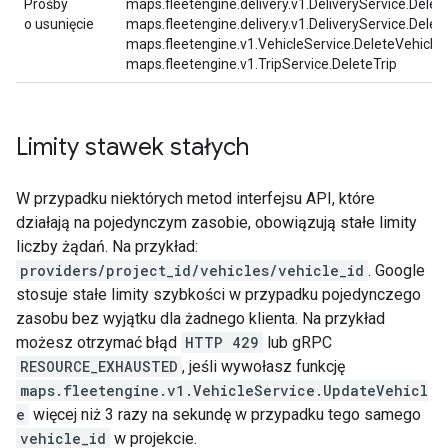
Prośby
maps.fleetengine.delivery.v1.DeliveryService.Delete
o usunięcie
maps.fleetengine.delivery.v1.DeliveryService.Delet
maps.fleetengine.v1.VehicleService.DeleteVehicle,
maps.fleetengine.v1.TripService.DeleteTrip
Limity stawek stałych
W przypadku niektórych metod interfejsu API, które
działają na pojedynczym zasobie, obowiązują stałe limity
liczby żądań. Na przykład:
providers/project_id/vehicles/vehicle_id
. Google
stosuje stałe limity szybkości w przypadku pojedynczego
zasobu bez wyjątku dla żadnego klienta. Na przykład
możesz otrzymać błąd
HTTP 429
lub gRPC
RESOURCE_EXHAUSTED
, jeśli wywołasz funkcję
maps.fleetengine.v1.VehicleService.UpdateVehicl
e
więcej niż 3 razy na sekundę w przypadku tego samego
vehicle_id
w projekcie.