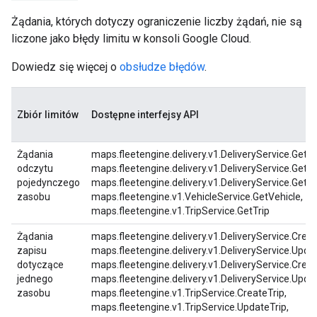
Żądania, których dotyczy ograniczenie liczby żądań, nie są
liczone jako błędy limitu w konsoli Google Cloud.
Dowiedz się więcej o
obsłudze błędów
.
Zbiór limitów
Dostępne interfejsy API
Żądania
maps.fleetengine.delivery.v1.DeliveryService.GetTa
odczytu
maps.fleetengine.delivery.v1.DeliveryService.GetDe
pojedynczego
maps.fleetengine.delivery.v1.DeliveryService.GetT
zasobu
maps.fleetengine.v1.VehicleService.GetVehicle,
maps.fleetengine.v1.TripService.GetTrip
Żądania
maps.fleetengine.delivery.v1.DeliveryService.Crea
zapisu
maps.fleetengine.delivery.v1.DeliveryService.Upda
dotyczące
maps.fleetengine.delivery.v1.DeliveryService.Creat
jednego
maps.fleetengine.delivery.v1.DeliveryService.Upda
zasobu
maps.fleetengine.v1.TripService.CreateTrip,
maps.fleetengine.v1.TripService.UpdateTrip,