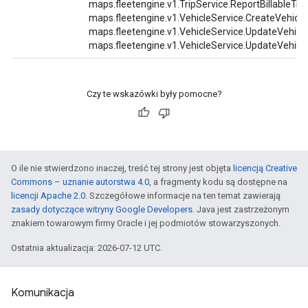
maps.fleetengine.v1.TripService.ReportBillableTrip
maps.fleetengine.v1.VehicleService.CreateVehicle
maps.fleetengine.v1.VehicleService.UpdateVehicle
maps.fleetengine.v1.VehicleService.UpdateVehicle
Czy te wskazówki były pomocne?
O ile nie stwierdzono inaczej, treść tej strony jest objęta
licencją Creative
Commons – uznanie autorstwa 4.0
, a fragmenty kodu są dostępne na
licencji Apache 2.0
. Szczegółowe informacje na ten temat zawierają
zasady dotyczące witryny Google Developers
. Java jest zastrzeżonym
znakiem towarowym firmy Oracle i jej podmiotów stowarzyszonych.
Ostatnia aktualizacja: 2026-07-12 UTC.
Komunikacja