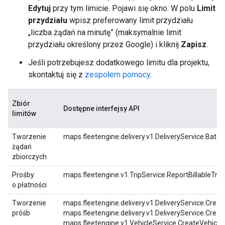
Edytuj
przy tym limicie. Pojawi się okno. W polu
Limit
przydziału
wpisz preferowany limit przydziału
„liczba żądań na minutę” (maksymalnie limit
przydziału określony przez Google) i kliknij
Zapisz
.
Jeśli potrzebujesz dodatkowego limitu dla projektu,
skontaktuj się z
zespołem pomocy
.
Zbiór
Dostępne interfejsy API
limitów
Tworzenie
maps.fleetengine.delivery.v1.DeliveryService.Batc
żądań
zbiorczych
Prośby
maps.fleetengine.v1.TripService.ReportBillableTrip
o płatności
Tworzenie
maps.fleetengine.delivery.v1.DeliveryService.Creat
próśb
maps.fleetengine.delivery.v1.DeliveryService.Creat
maps.fleetengine.v1.VehicleService.CreateVehicle,