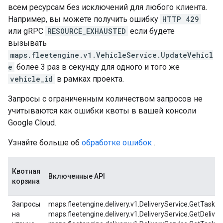
всем ресурсам без исключений для любого клиента.
Например, вы можете получить ошибку
HTTP 429
или gRPC
RESOURCE_EXHAUSTED
если будете
вызывать
maps.fleetengine.v1.VehicleService.UpdateVehicl
e
более 3 раз в секунду для одного и того же
vehicle_id
в рамках проекта.
Запросы с ограниченным количеством запросов не
учитываются как ошибки квоты в вашей консоли
Google Cloud.
Узнайте больше об
обработке ошибок
.
Квотная
Включенные API
корзина
Запросы
maps.fleetengine.delivery.v1.DeliveryService.GetTask,
на
maps.fleetengine.delivery.v1.DeliveryService.GetDeliver