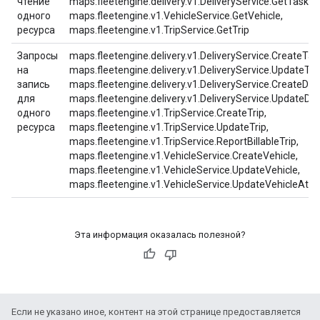
чтение
maps.fleetengine.delivery.v1.DeliveryService.GetTaskTr
одного
maps.fleetengine.v1.VehicleService.GetVehicle,
ресурса
maps.fleetengine.v1.TripService.GetTrip
Запросы
maps.fleetengine.delivery.v1.DeliveryService.CreateTas
на
maps.fleetengine.delivery.v1.DeliveryService.UpdateTas
запись
maps.fleetengine.delivery.v1.DeliveryService.CreateDeli
для
maps.fleetengine.delivery.v1.DeliveryService.UpdateDel
одного
maps.fleetengine.v1.TripService.CreateTrip,
ресурса
maps.fleetengine.v1.TripService.UpdateTrip,
maps.fleetengine.v1.TripService.ReportBillableTrip,
maps.fleetengine.v1.VehicleService.CreateVehicle,
maps.fleetengine.v1.VehicleService.UpdateVehicle,
maps.fleetengine.v1.VehicleService.UpdateVehicleAttri
Эта информация оказалась полезной?
Если не указано иное, контент на этой странице предоставляется