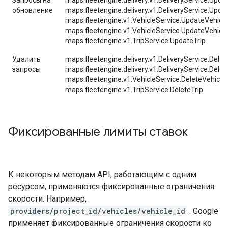
Запросы на
maps.fleetengine.delivery.v1.DeliveryService.Updat
обновление
maps.fleetengine.delivery.v1.DeliveryService.Upda
maps.fleetengine.v1.VehicleService.UpdateVehicle
maps.fleetengine.v1.VehicleService.UpdateVehicle
maps.fleetengine.v1.TripService.UpdateTrip
Удалить
maps.fleetengine.delivery.v1.DeliveryService.Delet
запросы
maps.fleetengine.delivery.v1.DeliveryService.Delet
maps.fleetengine.v1.VehicleService.DeleteVehicle,
maps.fleetengine.v1.TripService.DeleteTrip
Фиксированные лимиты ставок
К некоторым методам API, работающим с одним
ресурсом, применяются фиксированные ограничения
скорости. Например,
providers/project_id/vehicles/vehicle_id
. Google
применяет фиксированные ограничения скорости ко