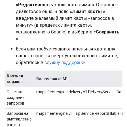
«Редактировать
» для этого лимита. Откроется
диалоговое окно. В поле
«Лимит квоты
»
введите желаемый лимит квоты «запросов в
минуту» (в пределах лимита квоты,
установленного Google) и выберите
«Сохранить
».
Если вам требуется дополнительная квота для
вашего проекта сверх установленных лимитов,
обратитесь в
службу поддержки
.
Квотная
Включенные API
корзина
Пакетное
maps.fleetengine.delivery.v1.DeliveryService.Bat
создание
запросов
Запросы на
maps.fleetengine.v1.TripService.ReportBillableTrip
выставление
счетов