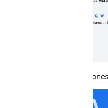
Actualiza el diseño de mapa para que coincida con los requisit
table
Administra los recorridos con Fleet Engine
Fleet Engine controla la interacción entre las operaciones de f
backend.
Referencia de las operaciones 