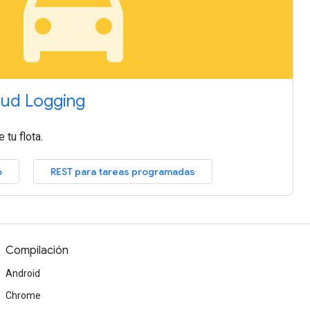
local_taxi
oud Logging
tu flota.
o
REST para tareas programadas
Compilación
Android
Chrome