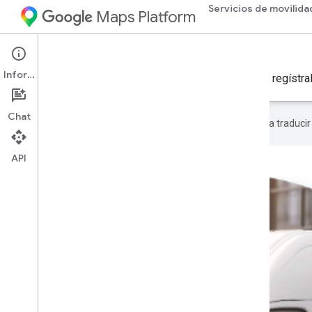
Servicios de movilida
Maps Platform
Mobility Services
Fleet Operations
Información
Haz un seguimiento de las operaciones de tu flota y regístra
Chat
Google utiliza tecnología de IA para traduci
API