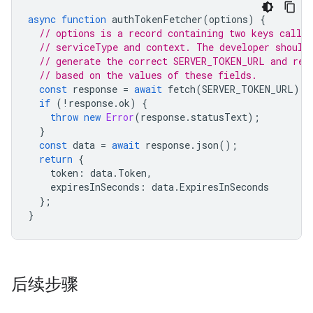
async
function
authTokenFetcher
(
options
)
{
// options is a record containing two keys called
// serviceType and context. The developer should
// generate the correct SERVER_TOKEN_URL and req
// based on the values of these fields.
const
response
=
await
fetch
(
SERVER_TOKEN_URL
);
if
(
!
response
.
ok
)
{
throw
new
Error
(
response
.
statusText
);
}
const
data
=
await
response
.
json
();
return
{
token
:
data
.
Token
,
expiresInSeconds
:
data
.
ExpiresInSeconds
};
}
后续步骤