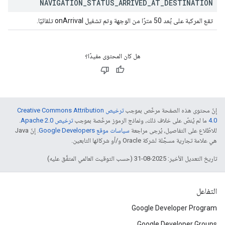
NAVIGATION
_
STATUS
_
ARRIVED
_
AT
_
DESTINATION
تقع المركبة على بُعد 50 مترًا من الوجهة وتم تشغيل onArrival تلقائيًا.
هل كان المحتوى مفيدًا؟
إنّ محتوى هذه الصفحة مرخّص بموجب
ترخيص Creative Commons Attribution
4.0‏
ما لم يُنصّ على خلاف ذلك، ونماذج الرموز مرخّصة بموجب
ترخيص Apache 2.0‏
.
للاطّلاع على التفاصيل، يُرجى مراجعة
سياسات موقع Google Developers‏
. إنّ Java
هي علامة تجارية مسجَّلة لشركة Oracle و/أو شركائها التابعين.
تاريخ التعديل الأخير: 2025-08-31 (حسب التوقيت العالمي المتفَّق عليه)
التفاعل
Google Developer Program
Google Developer Groups