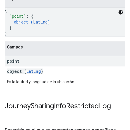
{
"point"
: 
{
object (
LatLng
)
}
}
Campos
point
object (
LatLng
)
Es la latitud y longitud de la ubicación.
Journey
Sharing
Info
Restricted
Log