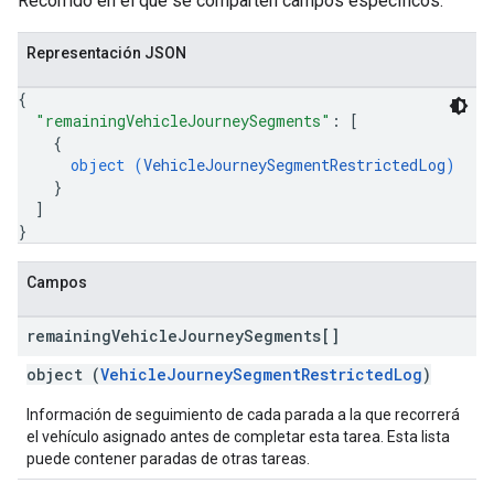
Recorrido en el que se comparten campos específicos.
Representación JSON
{
"remainingVehicleJourneySegments"
: 
[
{
object (
VehicleJourneySegmentRestrictedLog
)
}
]
}
Campos
remaining
Vehicle
Journey
Segments[]
object (
VehicleJourneySegmentRestrictedLog
)
Información de seguimiento de cada parada a la que recorrerá
el vehículo asignado antes de completar esta tarea. Esta lista
puede contener paradas de otras tareas.