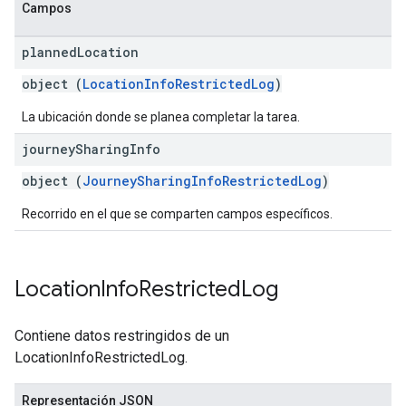
Campos
planned
Location
object (
LocationInfoRestrictedLog
)
La ubicación donde se planea completar la tarea.
journey
Sharing
Info
object (
JourneySharingInfoRestrictedLog
)
Recorrido en el que se comparten campos específicos.
Location
Info
Restricted
Log
Contiene datos restringidos de un
LocationInfoRestrictedLog.
Representación JSON