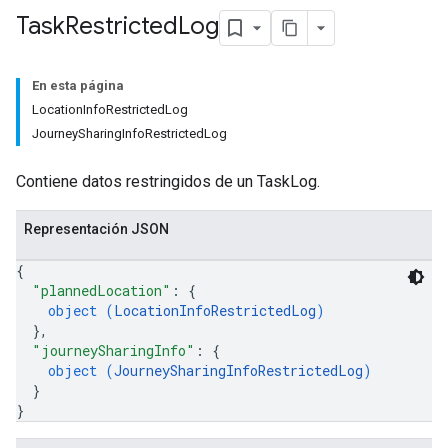
Task
Restricted
Log
En esta página
LocationInfoRestrictedLog
JourneySharingInfoRestrictedLog
Contiene datos restringidos de un TaskLog.
Representación JSON
{
"plannedLocation"
: 
{
object (
LocationInfoRestrictedLog
)
}
,
"journeySharingInfo"
: 
{
object (
JourneySharingInfoRestrictedLog
)
}
}