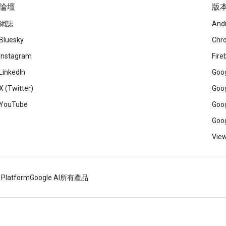
論壇
版
網誌
And
Bluesky
Chr
Instagram
Fire
LinkedIn
Goog
X (Twitter)
Goog
YouTube
Goog
Goog
View
 Platform
Google AI
所有產品