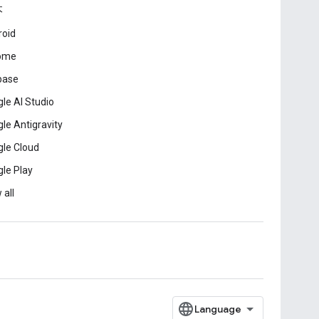
本
roid
ome
base
le AI Studio
le Antigravity
le Cloud
le Play
 all