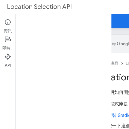
Location Selection API
指南
參考資料
支援
資訊
即時通訊
Location Selection API 參考資料
首頁
產品
L
總覽
API
REST API
Locatio
g
RPC API
用戶端程式庫
本頁說明如何開始使用
用戶端程式庫是 
安裝 Gradl
按一下這