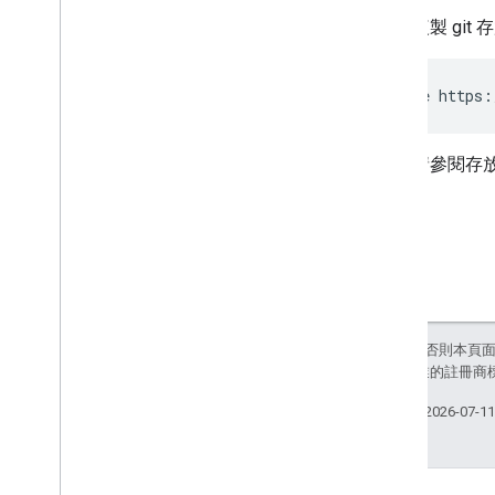
複製 gi
git
clone
請參閱存放區
除非另有註明，否則本頁
和/或其關聯企業的註冊商
上次更新時間：2026-07-1